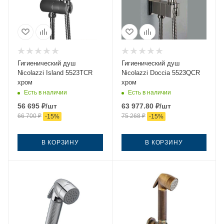
Гигиенический душ
Гигиенический душ
Nicolazzi Island 5523TCR
Nicolazzi Doccia 5523QСR
хром
хром
Есть в наличии
Есть в наличии
56 695
₽
/шт
63 977.80
₽
/шт
66 700
₽
75 268
₽
-
15
%
-
15
%
В КОРЗИНУ
В КОРЗИНУ