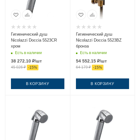
Гигиенический душ
Гигиенический душ
Nicolazzi Doccia 5523CR
Nicolazzi Doccia 5523BZ
хром
бронза
Есть в наличии
Есть в наличии
38 272.10
₽
/шт
54 552.15
₽
/шт
45 026
₽
64 179
₽
-
15
%
-
15
%
В КОРЗИНУ
В КОРЗИНУ