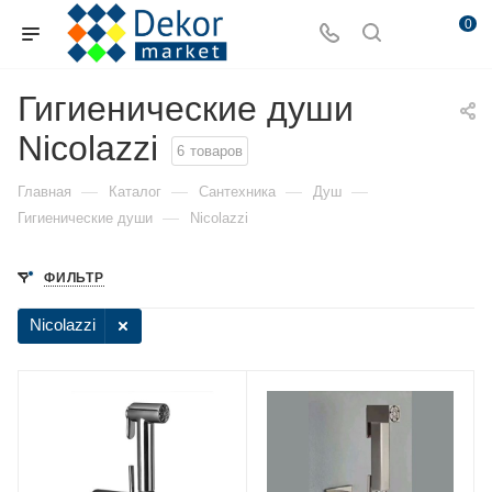
0
Гигиенические души
Nicolazzi
6
товаров
—
—
—
—
Главная
Каталог
Сантехника
Душ
—
Гигиенические души
Nicolazzi
ФИЛЬТР
Nicolazzi