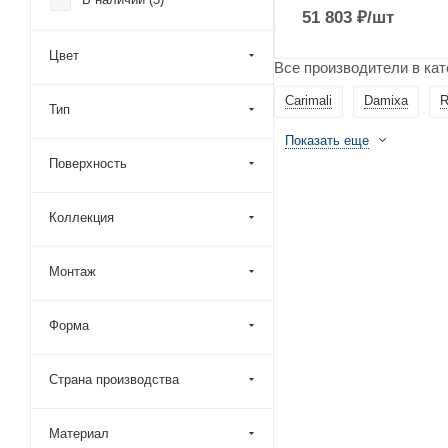
BelBagno (
6
)
51 803
₽
/шт
Boheme (
119
)
Цвет
Все производители в кат
Bossini (
32
)
Bravat (
8
)
Carimali
Damixa
R
Тип
Bronze de Luxe (
23
)
Показать еще
Carimali (
3
)
Поверхность
CeramaLux (
34
)
Коллекция
Cezares (
43
)
Cisal (
14
)
Монтаж
Clever (
15
)
Creavit (
4
)
Форма
Damixa (
18
)
Daniel (
59
)
Страна производства
Devon Devon (
1
)
Материал
Emmevi (
26
)