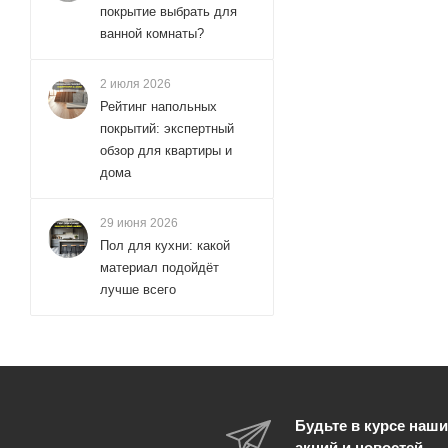
Vitra (
покрытие выбрать для
5
)
ванной комнаты?
Wasserkraft (
33
)
Webert (
21
)
2 июля 2026
WesnaArt (
3
)
Рейтинг напольных
покрытий: экспертный
Wonzon & Woghand (
56
)
обзор для квартиры и
ZUCCHETTI (
1
)
дома
29 июня 2026
Пол для кухни: какой
материал подойдёт
лучше всего
Будьте в курсе наши
акций и новостей