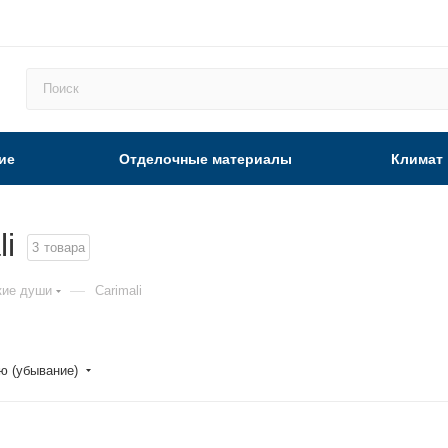
ие
Отделочные материалы
Климат
i
3
товара
—
кие души
Carimali
ю (убывание)