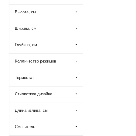
Esko (
32
)
Высота, см
Fantini (
3
)
Filarete (
5
)
Ширина, см
Fima Carlo Frattini (
9
)
Fiore (
8
)
Глубина, см
Fmark (
13
)
Колличество режимов
Gattoni (
5
)
Gessi (
11
)
Термостат
Graffio (
29
)
Grohe (
7
)
Стилистика дизайна
Grossman (
4
)
Длина излива, см
Haiba (
21
)
Hansgrohe (
12
)
Смеситель
Iddis (
22
)