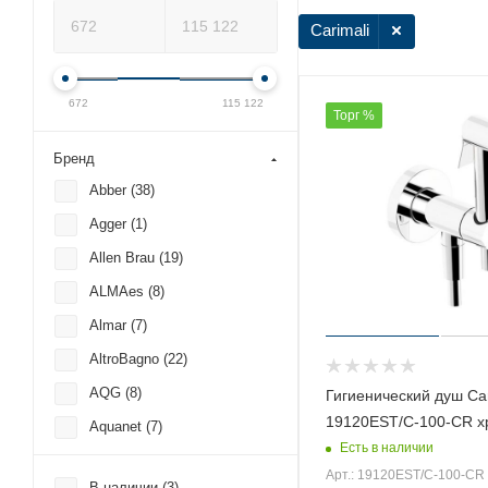
Carimali
672
115 122
Торг %
Бренд
Abber (
38
)
Agger (
1
)
Allen Brau (
19
)
ALMAes (
8
)
Almar (
7
)
AltroBagno (
22
)
AQG (
8
)
Гигиенический душ Car
19120EST/C-100-CR х
Aquanet (
7
)
Есть в наличии
Armani Roca (
1
)
Арт.: 19120EST/C-100-CR
В наличии (
3
)