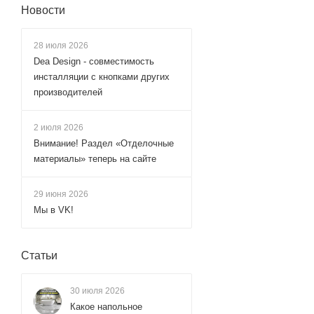
Новости
Raiber (
3
)
Ravak (
2
)
28 июля 2026
Dea Design - совместимость
RavSlezak (
82
)
инсталляции с кнопками других
Remer (
169
)
производителей
RGW (
13
)
Rose (
44
)
2 июля 2026
Внимание! Раздел «Отделочные
Rossinka (
23
)
материалы» теперь на сайте
Sancos (
7
)
Savol (
56
)
29 июня 2026
Мы в VK!
Shevanik (
84
)
Stella (
1
)
Статьи
Teska (
28
)
Timo (
3
)
30 июля 2026
Vincea (
8
)
Какое напольное