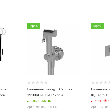
Торг %
Торг %
imali
Гигиенический душ Carimali
Гигиеническ
ром
19100/C-100-CR хром
IlQuadro 1
Есть в наличии
Уточняйте 
Арт.: 19100/C-100-CR
Арт.: 19710/