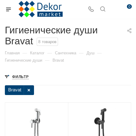
0
Гигиенические души
Bravat
8
товаров
—
—
—
—
Главная
Каталог
Сантехника
Душ
—
Гигиенические души
Bravat
ФИЛЬТР
Bravat