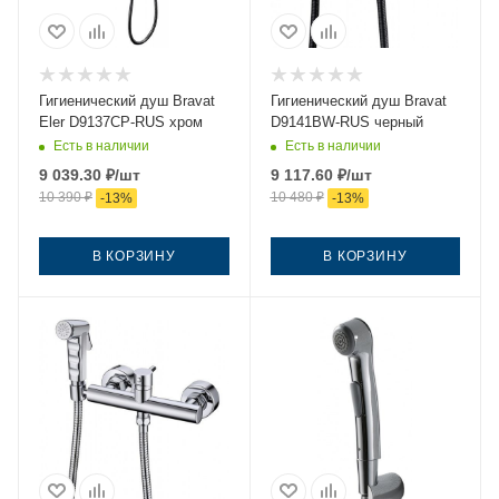
Гигиенический душ Bravat
Гигиенический душ Bravat
Eler D9137CP-RUS хром
D9141BW-RUS черный
Есть в наличии
Есть в наличии
9 039.30
₽
/шт
9 117.60
₽
/шт
10 390
₽
10 480
₽
-
13
%
-
13
%
В КОРЗИНУ
В КОРЗИНУ