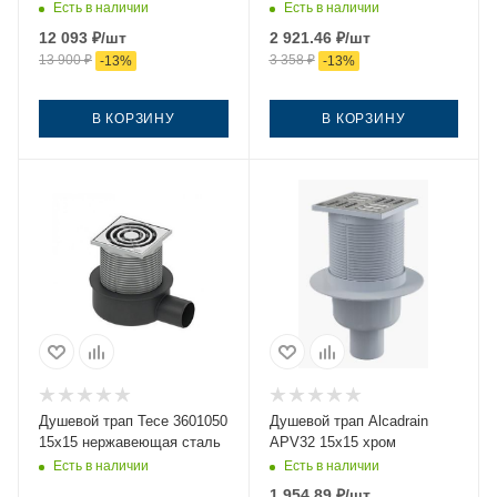
Есть в наличии
Есть в наличии
12 093
₽
/шт
2 921.46
₽
/шт
13 900
₽
3 358
₽
-
13
%
-
13
%
В КОРЗИНУ
В КОРЗИНУ
Душевой трап Tece 3601050
Душевой трап Alcadrain
15х15 нержавеющая сталь
APV32 15х15 хром
Есть в наличии
Есть в наличии
1 954.89
₽
/шт