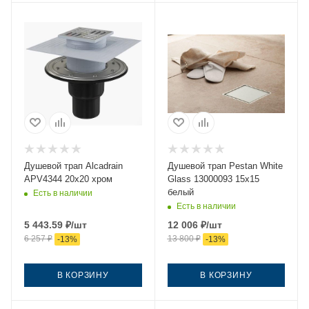
Душевой трап Alcadrain
Душевой трап Pestan White
APV4344 20х20 хром
Glass 13000093 15х15
белый
Есть в наличии
Есть в наличии
5 443.59
₽
/шт
12 006
₽
/шт
6 257
₽
13 800
₽
-
13
%
-
13
%
В КОРЗИНУ
В КОРЗИНУ