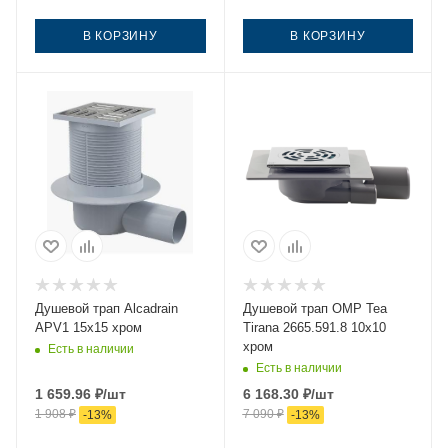
В КОРЗИНУ
В КОРЗИНУ
Душевой трап Alcadrain
Душевой трап OMP Tea
APV1 15х15 хром
Tirana 2665.591.8 10х10
хром
Есть в наличии
Есть в наличии
1 659.96
₽
/шт
6 168.30
₽
/шт
1 908
₽
7 090
₽
-
13
%
-
13
%