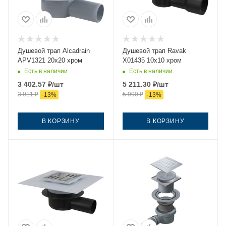
Душевой трап Alcadrain
Душевой трап Ravak
APV1321 20х20 хром
X01435 10х10 хром
Есть в наличии
Есть в наличии
3 402.57
₽
/шт
5 211.30
₽
/шт
3 911
₽
5 990
₽
-
13
%
-
13
%
В КОРЗИНУ
В КОРЗИНУ