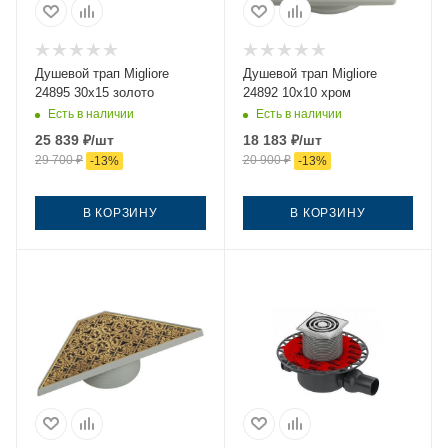
Душевой трап Migliore
Душевой трап Migliore
24895 30х15 золото
24892 10х10 хром
Есть в наличии
Есть в наличии
25 839
₽
/шт
18 183
₽
/шт
29 700
₽
20 900
₽
-
13
%
-
13
%
В КОРЗИНУ
В КОРЗИНУ