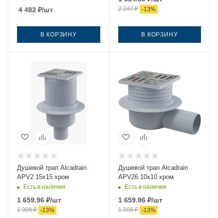
2 247
₽
4 482
₽
/шт
-
13
%
В КОРЗИНУ
В КОРЗИНУ
Душевой трап Alcadrain
Душевой трап Alcadrain
APV2 15х15 хром
APV26 10х10 хром
Есть в наличии
Есть в наличии
1 659.96
₽
/шт
1 659.96
₽
/шт
1 908
₽
1 908
₽
-
13
%
-
13
%