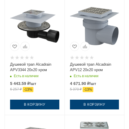
Душевой трап Alcadrain
Душевой трап Alcadrain
APV3344 20х20 хром
APV12 20х20 хром
Есть в наличии
Есть в наличии
5 443.59
₽
/шт
4 671.90
₽
/шт
6 257
₽
5 370
₽
-
13
%
-
13
%
В КОРЗИНУ
В КОРЗИНУ