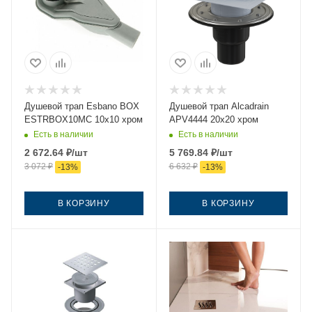
Душевой трап Esbano BOX
Душевой трап Alcadrain
ESTRBOX10MC 10х10 хром
APV4444 20х20 хром
Есть в наличии
Есть в наличии
2 672.64
₽
/шт
5 769.84
₽
/шт
3 072
₽
6 632
₽
-
13
%
-
13
%
В КОРЗИНУ
В КОРЗИНУ