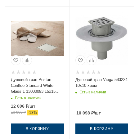
Душевой трап Pestan
Душевой трап Viega 583224
Confluo Standard White
10х10 хром
Glass 1 13000093 15х15
Есть в наличии
белый
Есть в наличии
12 006
₽
/шт
13 800
₽
-
13
%
10 098
₽
/шт
В КОРЗИНУ
В КОРЗИНУ