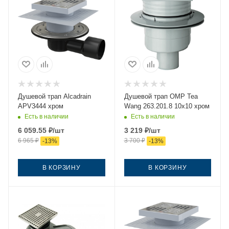
Душевой трап Alcadrain
Душевой трап OMP Tea
APV3444 хром
Wang 263.201.8 10х10 хром
Есть в наличии
Есть в наличии
6 059.55
₽
/шт
3 219
₽
/шт
6 965
₽
3 700
₽
-
13
%
-
13
%
В КОРЗИНУ
В КОРЗИНУ