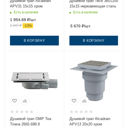
Душевой трап Alcadrain
Душевой трап Tece 3601100
APV31 15х15 хром
15х15 нержавеющая сталь
Есть в наличии
Есть в наличии
1 954.89
₽
/шт
2 247
₽
-
13
%
5 670
₽
/шт
В КОРЗИНУ
В КОРЗИНУ
Душевой трап OMP Tea
Душевой трап Alcadrain
Tirana 2665.698.8
APV13 20х20 хром