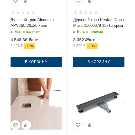
Душевой трап Alcadrain
Душевой трап Pestan Drops
APV26C 20х20 хром
Mask 13000079 15х15 хром
Есть в наличии
Есть в наличии
4 548.36
₽
/шт
8 352
₽
/шт
5 228
₽
9 600
₽
-
13
%
-
13
%
В КОРЗИНУ
В КОРЗИНУ