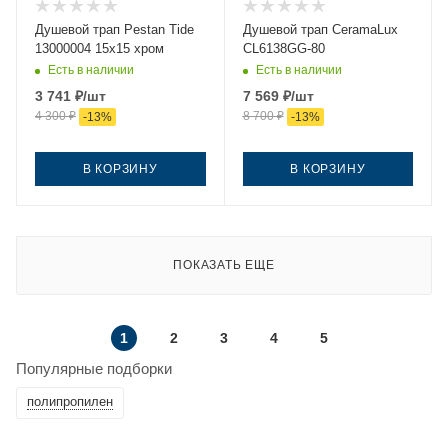
Душевой трап Pestan Tide
Душевой трап CeramaLux
13000004 15х15 хром
CL6138GG-80
Есть в наличии
Есть в наличии
3 741
₽
/шт
7 569
₽
/шт
4 300
₽
8 700
₽
-
13
%
-
13
%
В КОРЗИНУ
В КОРЗИНУ
ПОКАЗАТЬ ЕЩЕ
1
2
3
4
5
Популярные подборки
полипропилен