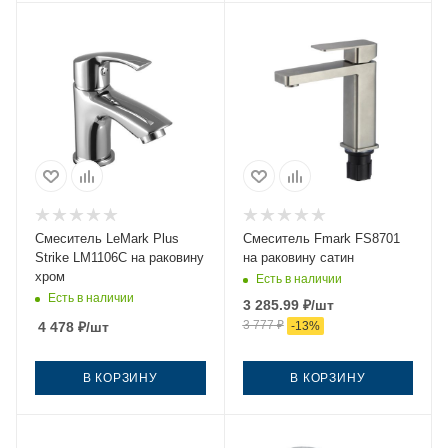
Смеситель LeMark Plus
Смеситель Fmark FS8701
Strike LM1106C на раковину
на раковину сатин
хром
Есть в наличии
Есть в наличии
3 285.99
₽
/шт
3 777
₽
4 478
₽
/шт
-
13
%
В КОРЗИНУ
В КОРЗИНУ