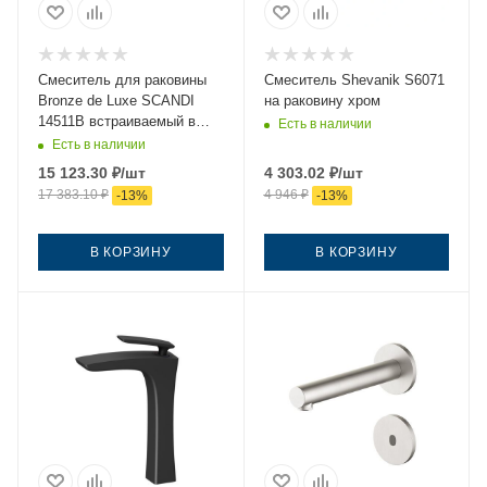
Смеситель для раковины
Смеситель Shevanik S6071
Bronze de Luxe SCANDI
на раковину хром
14511B встраиваемый в
Есть в наличии
стену черный
Есть в наличии
15 123.30
₽
/шт
4 303.02
₽
/шт
17 383.10
₽
4 946
₽
-
13
%
-
13
%
В КОРЗИНУ
В КОРЗИНУ