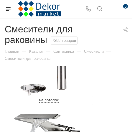
0
Смесители для
раковины
7288
товаров
—
—
—
—
Главная
Каталог
Сантехника
Смесители
Смесители для раковины
на потолок