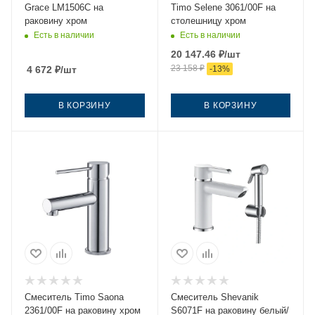
Grace LM1506C на
Timo Selene 3061/00F на
раковину хром
столешницу хром
Есть в наличии
Есть в наличии
20 147.46
₽
/шт
23 158
₽
4 672
₽
/шт
-
13
%
В КОРЗИНУ
В КОРЗИНУ
Смеситель Timo Saona
Смеситель Shevanik
2361/00F на раковину хром
S6071F на раковину белый/