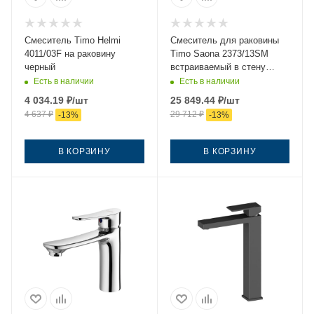
Смеситель Timo Helmi
Смеситель для раковины
4011/03F на раковину
Timo Saona 2373/13SM
черный
встраиваемый в стену
никель
Есть в наличии
Есть в наличии
4 034.19
₽
/шт
25 849.44
₽
/шт
4 637
₽
29 712
₽
-
13
%
-
13
%
В КОРЗИНУ
В КОРЗИНУ