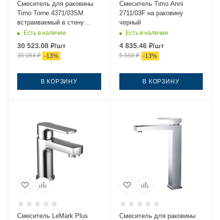
Смеситель для раковины
Смеситель Timo Anni
Timo Torne 4371/03SM
2711/03F на раковину
встраиваемый в стену
черный
черный
Есть в наличии
Есть в наличии
30 523.08
₽
/шт
4 835.46
₽
/шт
35 084
₽
5 558
₽
-
13
%
-
13
%
В КОРЗИНУ
В КОРЗИНУ
Смеситель LeMark Plus
Смеситель для раковины