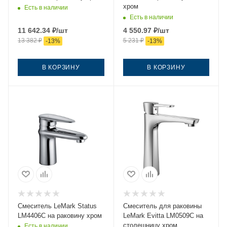
хром
Есть в наличии
Есть в наличии
11 642.34
₽
/шт
4 550.97
₽
/шт
13 382
₽
5 231
₽
-
13
%
-
13
%
В КОРЗИНУ
В КОРЗИНУ
Смеситель LeMark Status
Смеситель для раковины
LM4406C на раковину хром
LeMark Evitta LM0509C на
столешницу хром
Есть в наличии