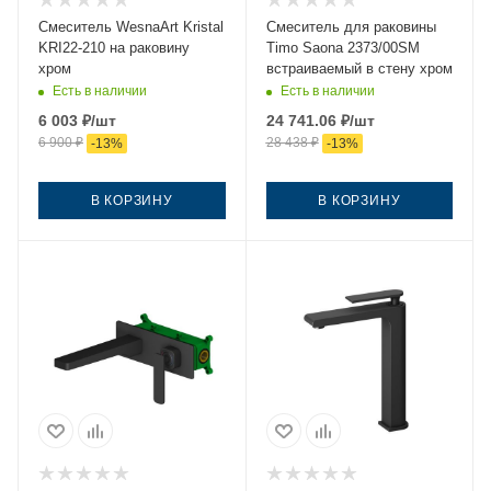
Смеситель WesnaArt Kristal
Смеситель для раковины
KRI22-210 на раковину
Timo Saona 2373/00SM
хром
встраиваемый в стену хром
Есть в наличии
Есть в наличии
6 003
₽
/шт
24 741.06
₽
/шт
6 900
₽
28 438
₽
-
13
%
-
13
%
В КОРЗИНУ
В КОРЗИНУ