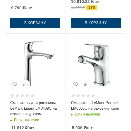
10 010.22
₽
/шт
11 506
₽
9 790
₽
/шт
-
13
%
В КОРЗИНУ
В КОРЗИНУ
Смеситель для раковины
Смеситель LeMark Partner
LeMark Linara LM0409C на
LM6506C на раковину хром
столешницу хром
Есть в наличии
Есть в наличии
11 812
₽
/шт
5 039
₽
/шт