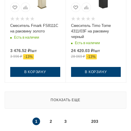
Смеситель Fmark FS8111C
Смеситель Timo Torne
на раковину золото
4311/03F на раковину
черный
Есть в наличии
Есть в наличии
3 476.52
₽
/шт
24 420.03
₽
/шт
3 996
₽
28 069
₽
-
13
%
-
13
%
В КОРЗИНУ
В КОРЗИНУ
ПОКАЗАТЬ ЕЩЕ
1
2
3
203