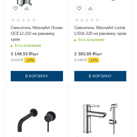
Смеситель WesnaArt Ocean
Смеситель WesnaArt Listok
OCE12-210 на раковину
LIS01-220 на раковину хром
хром
Есть в наличии
Есть в наличии
3 148.53
₽
/шт
2 383.80
₽
/шт
3 619
₽
2 740
₽
-
13
%
-
13
%
В КОРЗИНУ
В КОРЗИНУ