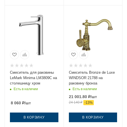
Смеситель для раковины
Смеситель Bronze de Luxe
LeMark Minima LM3809C на
WINDSOR 21788 на
столешницу хром
раковину бронза
Есть в наличии
Есть в наличии
21 001.80
₽
/шт
24 140
₽
8 060
₽
/шт
-
13
%
В КОРЗИНУ
В КОРЗИНУ