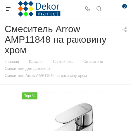
0
Смеситель Arrow
AMP11848 на раковину
хром
—
—
—
—
Главная
Каталог
Сантехника
Смесители
—
Смесители для раковины
Смеситель Arrow AMP11848 на раковину хром
Торг %