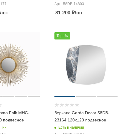
3177
Арт.: 58DB-14803
/шт
81 200
₽
/шт
Торг %
smo Falk MHC-
Зеркало Garda Decor 58DB-
0 подвесное
23164 120х120 подвесное
ичии
Есть в наличии