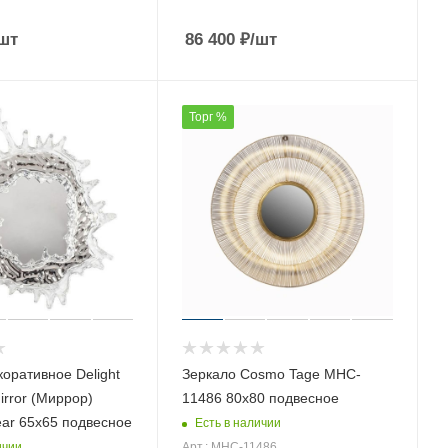
шт
86 400
₽
/шт
Торг %
оративное Delight
Зеркало Cosmo Tage MHC-
Mirror (Миррор)
11486 80х80 подвесное
ear 65х65 подвесное
Есть в наличии
ичии
Арт.: MHC-11486