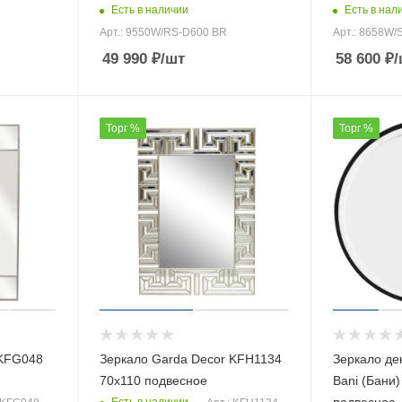
Есть в наличии
Есть в нал
Арт.: 9550W/RS-D600 BR
Арт.: 8658W/S
49 990
₽
/шт
58 600
₽
/
Торг %
Торг %
 KFG048
Зеркало Garda Decor KFH1134
Зеркало де
70х110 подвесное
Bani (Бани
подвесное