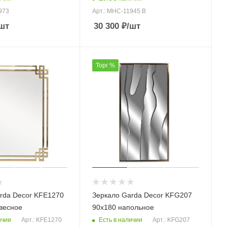
973
Арт.: MHC-11945 B
шт
30 300
₽
/шт
Торг %
rda Decor KFE1270
Зеркало Garda Decor KFG207
весное
90х180 напольное
ичии
Есть в наличии
Арт.: KFE1270
Арт.: KFG207