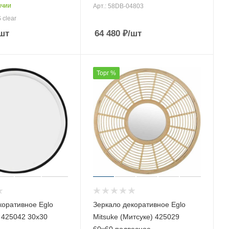
ичии
Арт.: 58DB-04803
 clear
шт
64 480
₽
/шт
Торг %
коративное Eglo
Зеркало декоративное Eglo
) 425042 30х30
Mitsuke (Митсуке) 425029
60х60 подвесное