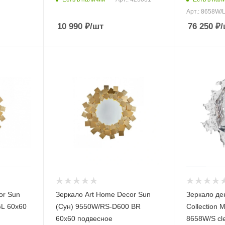
Арт.: 8658W/L
10 990
₽
/шт
76 250
₽
/
or Sun
Зеркало Art Home Decor Sun
Зеркало дек
GL 60х60
(Сун) 9550W/RS-D600 BR
Collection 
60х60 подвесное
8658W/S cl