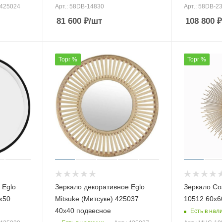
 425024
Арт.: 58DB-14830
Арт.: 58DB-2
81 600
₽
/шт
108 800
₽
Торг %
Торг %
 Eglo
Зеркало декоративное Eglo
Зеркало Co
х50
Mitsuke (Митсуке) 425037
10512 60х6
40х40 подвесное
Есть в нал