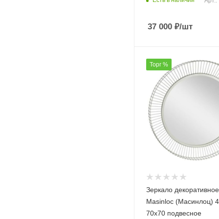
Есть в наличии
Арт.
37 000
₽
/шт
Торг %
Зеркало декоративное
Masinloc (Масинлоц) 
70х70 подвесное