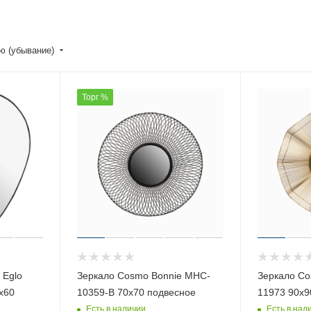
ю (убывание)
Торг %
 Eglo
Зеркало Cosmo Bonnie MHC-
Зеркало C
х60
10359-B 70х70 подвесное
11973 90х9
Есть в наличии
Есть в нал