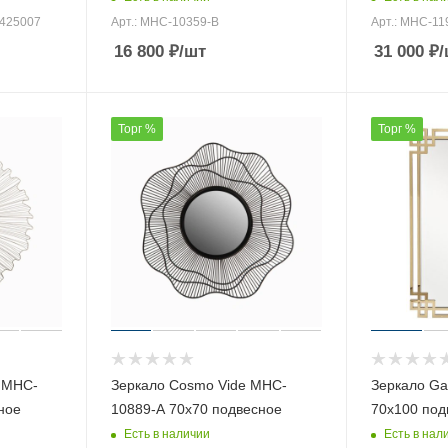
 425007
Арт.: MHC-10359-B
Арт.: MHC-11
16 800
₽
/шт
31 000
₽
/
Торг %
Торг %
 MHC-
Зеркало Cosmo Vide MHC-
Зеркало Ga
ное
10889-A 70х70 подвесное
70х100 под
Есть в наличии
Есть в нал