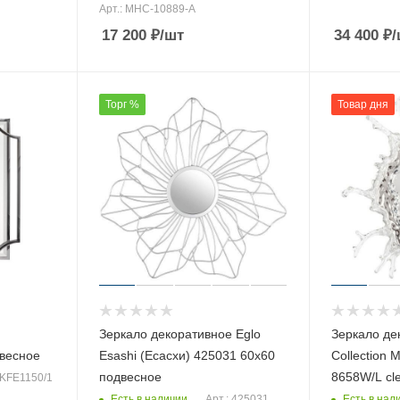
Арт.: MHC-10889-A
17 200
₽
/шт
34 400
₽
/
Торг %
Товар дня
Зеркало декоративное Eglo
Зеркало дек
двесное
Esashi (Есасхи) 425031 60х60
Collection 
подвесное
8658W/L cl
 KFE1150/1
Есть в наличии
Есть в нал
Арт.: 425031