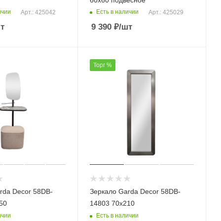
ичии
Есть в наличии
Арт.: 425042
Арт.: 425029
т
9 390
₽
/шт
Торг %
rda Decor 58DB-
Зеркало Garda Decor 58DB-
50
14803 70х210
ичии
Есть в наличии