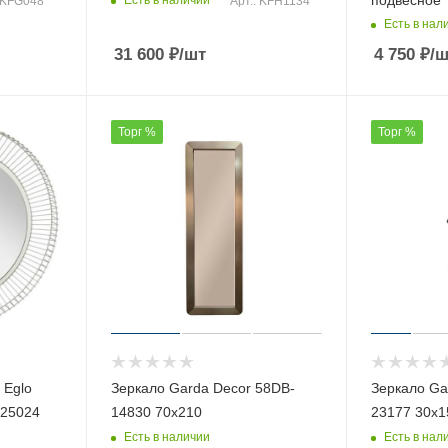
Есть в наличии
: KFG048
Арт.: KFH1134
Есть в нал
31 600
₽
/шт
4 750
₽
/ш
Торг %
Торг %
 Eglo
Зеркало Garda Decor 58DB-
Зеркало Ga
425024
14830 70х210
23177 30х1
Есть в наличии
Есть в нал