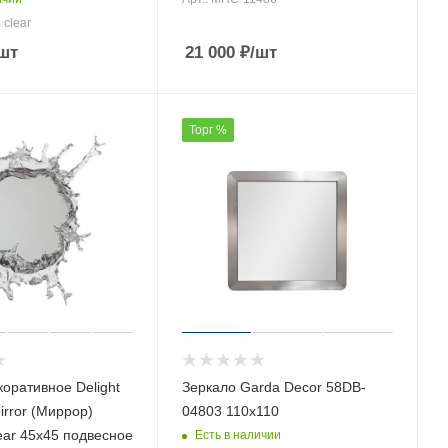
 clear
шт
21 000
₽
/шт
Торг %
оративное Delight
Зеркало Garda Decor 58DB-
Mirror (Миррор)
04803 110х110
ear 45х45 подвесное
Есть в наличии