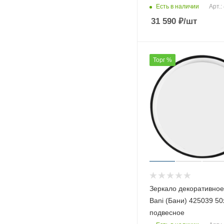
Есть в наличии
Арт.:
31 590
₽
/шт
Торг %
Зеркало декоративное
Bani (Бани) 425039 50
подвесное