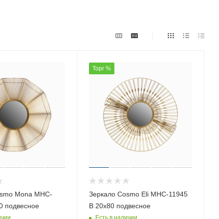
Торг %
osmo Mona MHC-
Зеркало Cosmo Eli MHC-11945
0 подвесное
B 20х80 подвесное
ичии
Есть в наличии