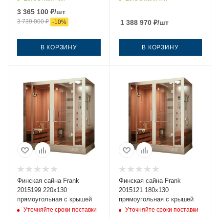
хемлок, Varius 6.0 кВт,
левосторонняя
3 365 100
₽
/шт
чёрный матовый
3 739 000
₽
-
10
%
1 388 970
₽
/шт
В КОРЗИНУ
В КОРЗИНУ
Финская сайна Frank
Финская сайна Frank
2015199 220х130
2015121 180х130
прямоугольная с крышей
прямоугольная с крышей
Уточняйте сроки поставки
Уточняйте сроки поставки