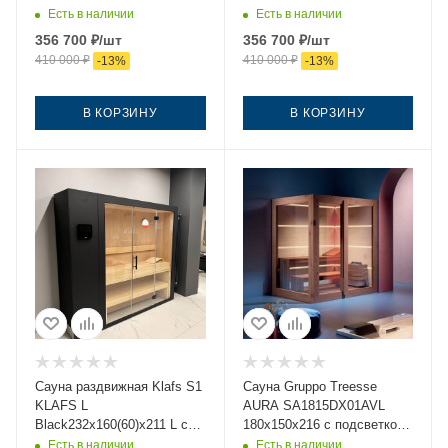
Есть в наличии
Есть в наличии
356 700
₽
/шт
356 700
₽
/шт
410 000
₽
410 000
₽
-
13
%
-
13
%
В КОРЗИНУ
В КОРЗИНУ
Сауна раздвижная Klafs S1
Сауна Gruppo Treesse
KLAFS L
AURA SA1815DX01AVL
Black232х160(60)х211 L с
180х150х216 с подсветкой
прозрачным стеклом,
дверь стекло/дерево
Есть в наличии
Есть в наличии