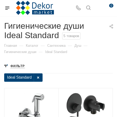
0
Гигиенические души
Ideal Standard
5
товаров
—
—
—
—
Главная
Каталог
Сантехника
Душ
—
Гигиенические души
Ideal Standard
ФИЛЬТР
Ideal Standard