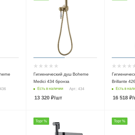
oheme
Гигиенический душ Boheme
Гигиеничес
Medici 434 бронза
Brillante 42
Есть в наличии
Есть в нал
 436
Арт.: 434
13 320
₽
/шт
16 518
₽
/
Торг %
Торг %