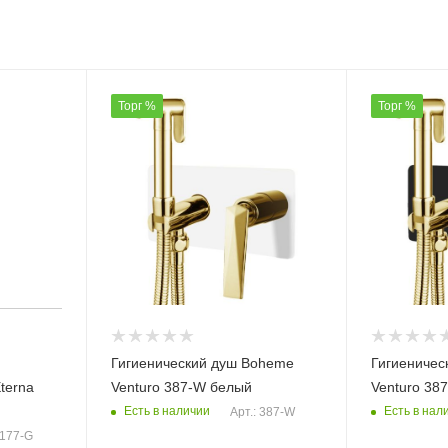
Торг %
Торг %
Гигиенический душ Boheme
Гигиеничес
terna
Venturo 387-W белый
Venturo 38
Есть в наличии
Есть в нал
Арт.: 387-W
 177-G