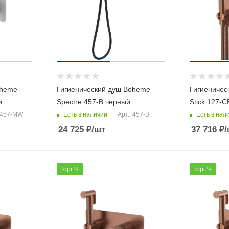
oheme
Гигиенический душ Boheme
Гигиеничес
й
Spectre 457-B черный
Stick 127-C
Есть в наличии
Есть в нал
: 457-MW
Арт.: 457-B
24 725
₽
/шт
37 716
₽
/
Торг %
Торг %