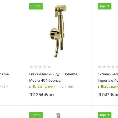
Торг %
Торг %
oheme
Гигиенический душ Boheme
Гигиеничес
Medici 404 бронза
Imperiale 4
Есть в наличии
Есть в нал
 404-2
Арт.: 404
12 254
₽
/шт
9 047
₽
/ш
Торг %
Торг %