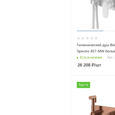
Гигиенический душ B
Spectre 457-MW белы
Есть в наличии
Арт.
26 208
₽
/шт
Торг %