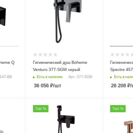
oheme Q
Гигиенический душ Boheme
Гигиеничес
Venturo 377-SGM серый
Spectre 45
Есть в наличии
Есть в нал
 147-BВ
Арт.: 377-SGM
36 056
₽
/шт
26 208
₽
/
Торг %
Торг %