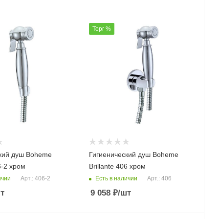
Торг %
кий душ Boheme
Гигиенический душ Boheme
6-2 хром
Brillante 406 хром
ичии
Есть в наличии
Арт.: 406-2
Арт.: 406
т
9 058
₽
/шт