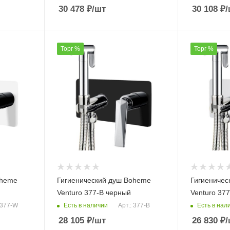
30 478
₽
/шт
30 108
₽
/
Торг %
Торг %
oheme
Гигиенический душ Boheme
Гигиеничес
Venturo 377-B черный
Venturo 37
Есть в наличии
Есть в нал
 377-W
Арт.: 377-B
28 105
₽
/шт
26 830
₽
/