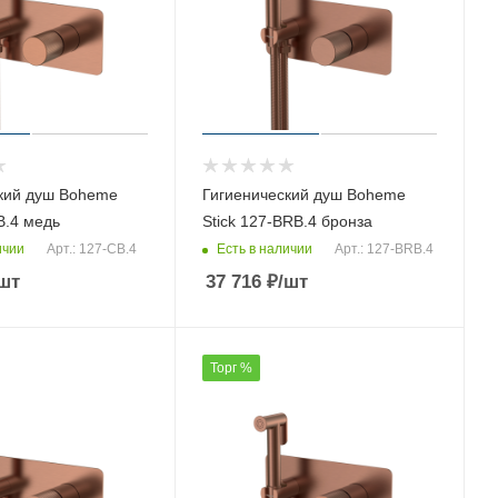
кий душ Boheme
Гигиенический душ Boheme
B.4 медь
Stick 127-BRB.4 бронза
ичии
Есть в наличии
Арт.: 127-CB.4
Арт.: 127-BRB.4
шт
37 716
₽
/шт
Торг %