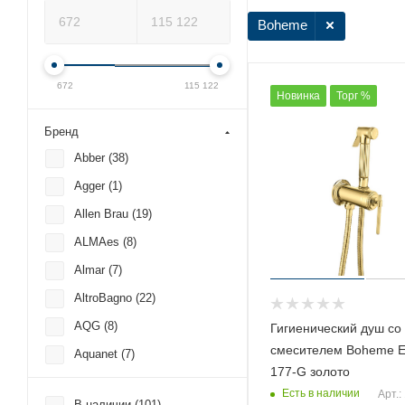
Boheme
672
115 122
Новинка
Торг %
Бренд
Abber (
38
)
Agger (
1
)
Allen Brau (
19
)
ALMAes (
8
)
Almar (
7
)
AltroBagno (
22
)
AQG (
8
)
Гигиенический душ со
смесителем Boheme E
Aquanet (
7
)
177-G золото
Armani Roca (
1
)
Есть в наличии
Арт.:
В наличии (
101
)