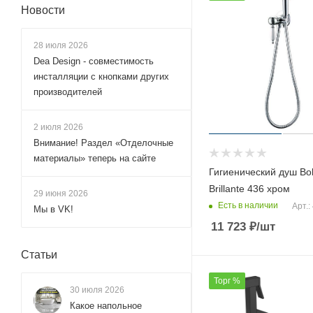
Новости
Raiber (
3
)
Ravak (
2
)
28 июля 2026
Dea Design - совместимость
RavSlezak (
82
)
инсталляции с кнопками других
Remer (
169
)
производителей
RGW (
13
)
Rose (
44
)
2 июля 2026
Внимание! Раздел «Отделочные
Rossinka (
23
)
материалы» теперь на сайте
Sancos (
7
)
Гигиенический душ B
Brillante 436 хром
Savol (
56
)
29 июня 2026
Есть в наличии
Арт.:
Мы в VK!
Shevanik (
84
)
11 723
₽
/шт
Stella (
1
)
Статьи
Teska (
28
)
Timo (
3
)
Торг %
30 июля 2026
Vincea (
8
)
Какое напольное