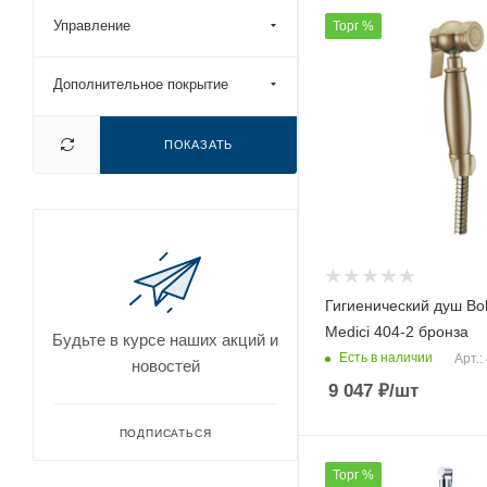
Ideal Standard (
5
)
Управление
Торг %
Jacob Delafon (
6
)
Kludi (
9
)
Дополнительное покрытие
LeMark (
57
)
Maretti (
6
)
ПОКАЗАТЬ
Mariani (
14
)
Newform (
7
)
Nicolazzi (
6
)
Oioli (
4
)
Гигиенический душ B
Orange (
11
)
Medici 404-2 бронза
Будьте в курсе наших акций и
Paffoni (
26
)
Есть в наличии
Арт.:
новостей
Plumberia Selection (
12
)
9 047
₽
/шт
QuadroDesign (
4
)
ПОДПИСАТЬСЯ
Raffine (
15
)
Торг %
Raglo (
57
)