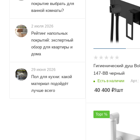
Vitra (
покрытие выбрать для
5
)
ванной комнаты?
Wasserkraft (
33
)
Webert (
21
)
2 июля 2026
WesnaArt (
3
)
Рейтинг напольных
покрытий: экспертный
Wonzon & Woghand (
56
)
обзор для квартиры и
ZUCCHETTI (
1
)
дома
Гигиенический душ B
29 июня 2026
147-BВ черный
Пол для кухни: какой
Есть в наличии
Арт.:
материал подойдёт
40 400
₽
/шт
лучше всего
Торг %