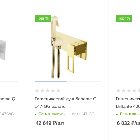
Торг %
Торг %
oheme Q
Гигиенический душ Boheme Q
Гигиеничес
147-GG золото
Brillante 40
Есть в наличии
Есть в нал
: 147-WG
Арт.: 147-GG
42 649
₽
/шт
6 032
₽
/ш