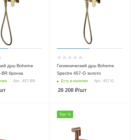
кий душ Boheme
Гигиенический душ Boheme
7-BR бронза
Spectre 457-G золото
ичии
Есть в наличии
Арт.: 457-BR
Арт.: 457-G
шт
26 208
₽
/шт
Торг %