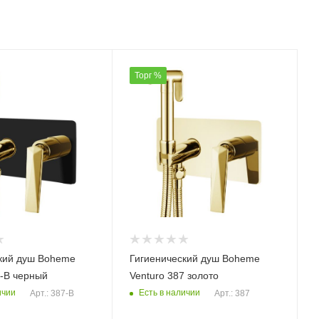
Торг %
кий душ Boheme
Гигиенический душ Boheme
7-B черный
Venturo 387 золото
ичии
Есть в наличии
Арт.: 387-B
Арт.: 387