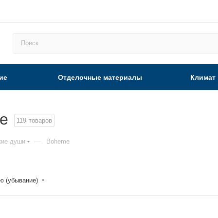
ие
Отделочные материалы
Климат
e
119
товаров
—
кие души
Boheme
ю (убывание)