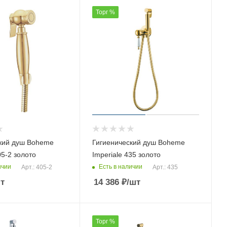
Торг %
кий душ Boheme
Гигиенический душ Boheme
05-2 золото
Imperiale 435 золото
ичии
Есть в наличии
Арт.: 405-2
Арт.: 435
т
14 386
₽
/шт
Торг %