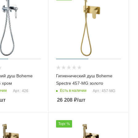
кий душ Boheme
Гигиенический душ Boheme
6 хром
Spectre 457-MG золото
ичии
Есть в наличии
Арт.: 426
Арт.: 457-MG
шт
26 208
₽
/шт
Торг %