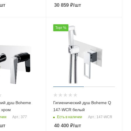
шт
30 859
₽
/шт
Торг %
кий душ Boheme
Гигиенический душ Boheme Q
7 хром
147-WCR белый
ичии
Есть в наличии
Арт.: 377
Арт.: 147-WCR
шт
40 400
₽
/шт