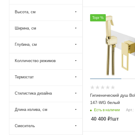
Esko (
32
)
Высота, см
Fantini (
3
)
Торг %
Filarete (
5
)
Ширина, см
Fima Carlo Frattini (
9
)
Fiore (
8
)
Глубина, см
Fmark (
13
)
Колличество режимов
Gattoni (
5
)
Gessi (
11
)
Термостат
Graffio (
29
)
Grohe (
7
)
Стилистика дизайна
Гигиенический душ B
Grossman (
4
)
147-WG белый
Длина излива, см
Haiba (
21
)
Есть в наличии
Арт.
40 400
₽
/шт
Hansgrohe (
12
)
Смеситель
Iddis (
22
)