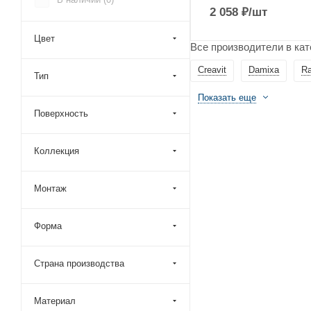
BelBagno (
6
)
2 058
₽
/шт
Boheme (
119
)
Цвет
Все производители в кат
Bossini (
32
)
Bravat (
8
)
Creavit
Damixa
R
Тип
Bronze de Luxe (
23
)
Показать еще
Carimali (
3
)
Поверхность
CeramaLux (
34
)
Коллекция
Cezares (
43
)
Cisal (
14
)
Монтаж
Clever (
15
)
Creavit (
4
)
Форма
Damixa (
18
)
Daniel (
59
)
Страна производства
Devon Devon (
1
)
Материал
Emmevi (
26
)