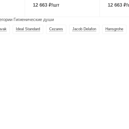
12 663
₽
/шт
12 663
₽
/
егории Гигиенические души
avak
Ideal Standard
Cezares
Jacob Delafon
Hansgrohe