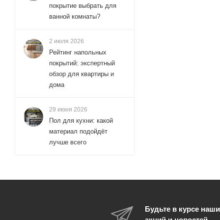
Vitra (
покрытие выбрать для
5
)
ванной комнаты?
Wasserkraft (
33
)
Webert (
21
)
2 июля 2026
WesnaArt (
3
)
Рейтинг напольных
покрытий: экспертный
Wonzon & Woghand (
56
)
обзор для квартиры и
ZUCCHETTI (
1
)
дома
29 июня 2026
Пол для кухни: какой
материал подойдёт
лучше всего
Будьте в курсе наши
акций и новостей