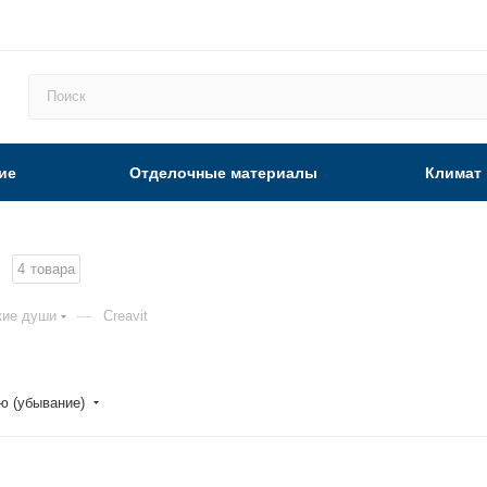
ие
Отделочные материалы
Климат
4
товара
—
кие души
Creavit
ю (убывание)