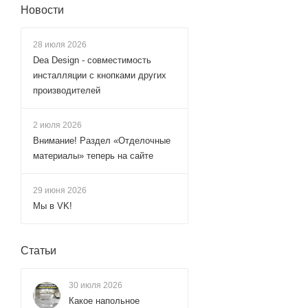
Новости
Raiber (
3
)
Ravak (
2
)
28 июля 2026
Dea Design - совместимость
RavSlezak (
82
)
инсталляции с кнопками других
Remer (
169
)
производителей
RGW (
13
)
Rose (
44
)
2 июля 2026
Внимание! Раздел «Отделочные
Rossinka (
23
)
материалы» теперь на сайте
Sancos (
7
)
Savol (
56
)
29 июня 2026
Мы в VK!
Shevanik (
84
)
Stella (
1
)
Статьи
Teska (
28
)
Timo (
3
)
30 июля 2026
Vincea (
8
)
Какое напольное