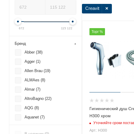
Creavit
672
115 122
Торг %
Бренд
Abber (
38
)
Agger (
1
)
Allen Brau (
19
)
ALMAes (
8
)
Almar (
7
)
AltroBagno (
22
)
AQG (
8
)
Гигиенический душ Cre
H300 хром
Aquanet (
7
)
Уточняйте сроки поста
Armani Roca (
1
)
Арт.: H300
В наличии (
0
)