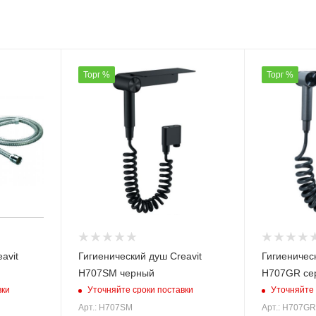
Торг %
Торг %
avit
Гигиенический душ Creavit
Гигиеническ
H707SM черный
H707GR се
вки
Уточняйте сроки поставки
Уточняйте 
Арт.: H707SM
Арт.: H707GR