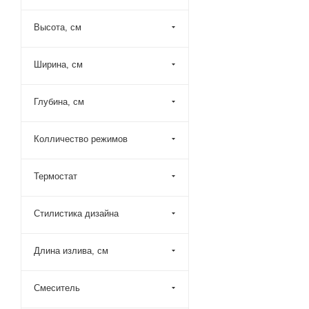
Esko (
32
)
Высота, см
Fantini (
3
)
Filarete (
5
)
Ширина, см
Fima Carlo Frattini (
9
)
Fiore (
8
)
Глубина, см
Fmark (
13
)
Колличество режимов
Gattoni (
5
)
Gessi (
11
)
Термостат
Graffio (
29
)
Grohe (
7
)
Стилистика дизайна
Grossman (
4
)
Длина излива, см
Haiba (
21
)
Hansgrohe (
12
)
Смеситель
Iddis (
22
)