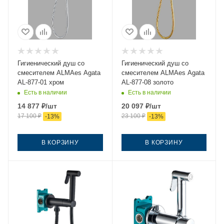
Гигиенический душ со
Гигиенический душ со
смесителем ALMAes Agata
смесителем ALMAes Agata
AL-877-01 хром
AL-877-08 золото
Есть в наличии
Есть в наличии
14 877
₽
/шт
20 097
₽
/шт
17 100
₽
23 100
₽
-
13
%
-
13
%
В КОРЗИНУ
В КОРЗИНУ