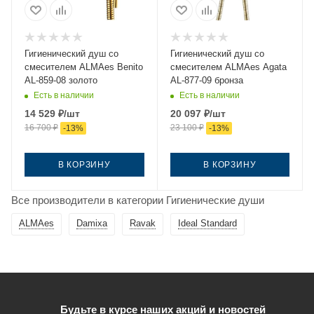
Гигиенический душ со
Гигиенический душ со
смесителем ALMAes Benito
смесителем ALMAes Agata
AL-859-08 золото
AL-877-09 бронза
Есть в наличии
Есть в наличии
14 529
₽
/шт
20 097
₽
/шт
16 700
₽
23 100
₽
-
13
%
-
13
%
В КОРЗИНУ
В КОРЗИНУ
Все производители в категории Гигиенические души
ALMAes
Damixa
Ravak
Ideal Standard
Будьте в курсе наших акций и новостей