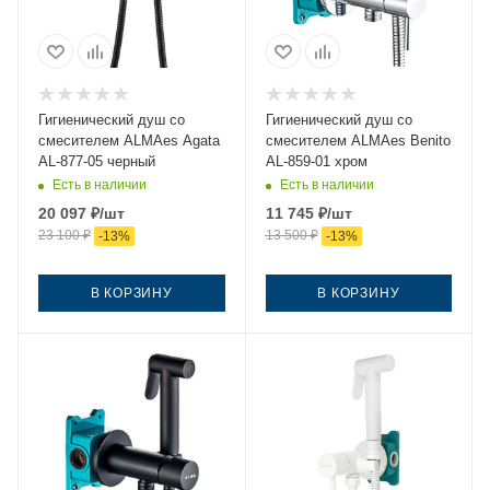
Гигиенический душ со
Гигиенический душ со
смесителем ALMAes Agata
смесителем ALMAes Benito
AL-877-05 черный
AL-859-01 хром
Есть в наличии
Есть в наличии
20 097
₽
/шт
11 745
₽
/шт
23 100
₽
13 500
₽
-
13
%
-
13
%
В КОРЗИНУ
В КОРЗИНУ