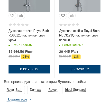
Душевая стойка Royal Bath
Душевая стойка Royal Bath
RB83123 настенная цвет
RB83123Q настенная цвет
хром
черный
Есть в наличии
Есть в наличии
19 966.50
₽
/шт
20 445
₽
/шт
22 950
₽
23 500
₽
-
13
%
-
13
%
В КОРЗИНУ
В КОРЗИНУ
Все производители в категории Душевые стойки
Royal Bath
Damixa
Ravak
Ideal Standard
Показать еще