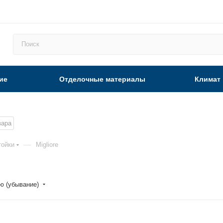
ие
Отделочные материалы
Климат
вара
—
тойки
Migliore
ю (убывание)