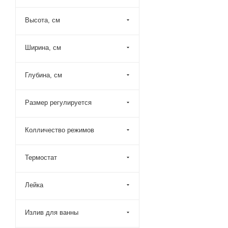
Emmevi (
60
)
Высота, см
Esbano (
16
)
Esko (
23
)
Ширина, см
Fantini (
4
)
Filarete (
16
)
Глубина, см
Fima Carlo Frattini (
12
)
Размер регулируется
Fiore (
59
)
Fixsen (
10
)
Колличество режимов
Fmark (
52
)
Gattoni (
17
)
Термостат
Gedy (
1
)
Лейка
Gessi (
3
)
Grocenberg (
2
)
Излив для ванны
Grohe (
43
)