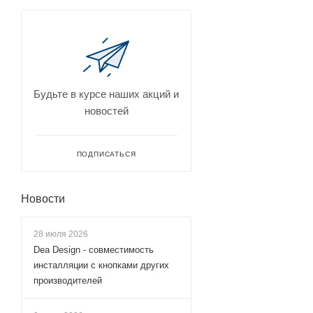
Nicolazzi (
9
)
Oioli (
1
)
Orange (
41
)
Paffoni (
34
)
Будьте в курсе наших акций и
Plumberia Selection (
3
)
новостей
Raffine (
10
)
Raglo (
57
)
ПОДПИСАТЬСЯ
Raiber (
6
)
Ravak (
10
)
Новости
RavSlezak (
19
)
28 июля 2026
Remer (
81
)
Dea Design - совместимость
RGW (
18
)
инсталляции с кнопками других
River (
2
)
производителей
Roca (
5
)