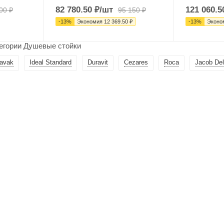
82 780.50
₽
/шт
121 060.5
00
₽
95 150
₽
-
13
%
Экономия
12 369.50
₽
-
13
%
Эконо
тегории Душевые стойки
avak
Ideal Standard
Duravit
Cezares
Roca
Jacob Del