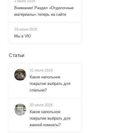
2 июля 2026
Rose (
53
)
Внимание! Раздел «Отделочные
Rossinka (
27
)
материалы» теперь на сайте
Royal Bath (
2
)
29 июня 2026
Sancos (
25
)
Мы в VK!
Savol (
38
)
Shevanik (
106
)
Статьи
Splenka (
61
)
Teska (
6
)
31 июля 2026
Timo (
Какое напольное
35
)
покрытие выбрать для
Toto (
2
)
спальни?
Veconi (
14
)
Vincea (
51
)
30 июля 2026
Какое напольное
Vitra (
7
)
покрытие выбрать для
Wasserkraft (
49
)
ванной комнаты?
Webert (
23
)