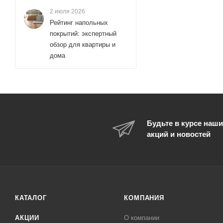
2 июля 2026
WeltWasser (
7
)
Рейтинг напольных
WesnaArt (
8
)
покрытий: экспертный
обзор для квартиры и
Wonzon & Woghand (
326
)
дома
ZUCCHETTI (
1
)
Будьте в курсе наши
акций и новостей
КАТАЛОГ
КОМПАНИЯ
АКЦИИ
О компании