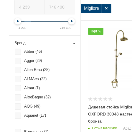
Migliore
4 239
746 400
Торг %
Бренд
Abber (
46
)
Agger (
29
)
Allen Brau (
28
)
ALMAes (
22
)
Almar (
1
)
AltroBagno (
32
)
AQG (
49
)
Душевая стойка Miglio
OXFORD 30948 настен
Aquanet (
17
)
бронза
Armadi Art (
1
)
Есть в наличии
Арт.:
В наличии (
1
)