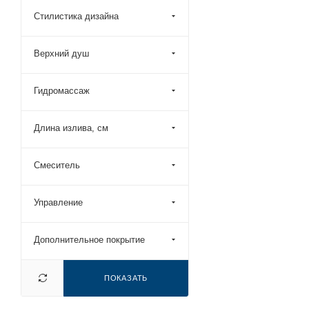
Grossman (
20
)
Стилистика дизайна
Haiba (
40
)
Hansgrohe (
53
)
Верхний душ
Iddis (
29
)
Гидромассаж
Ideal Standard (
34
)
Jacob Delafon (
9
)
Длина излива, см
Kludi (
13
)
Knotlor (
23
)
Смеситель
LeMark (
54
)
Mamoli (
5
)
Управление
Maretti (
1
)
Дополнительное покрытие
Mariani (
2
)
Melana (
11
)
ПОКАЗАТЬ
Migliore (
4
)
Newform (
3
)