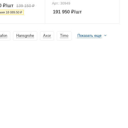
Арт.: 30949
0
₽
/шт
139 150
₽
191 950
₽
/шт
мия
18 089.50
₽
afon
Hansgrohe
Axor
Timo
Показать еще