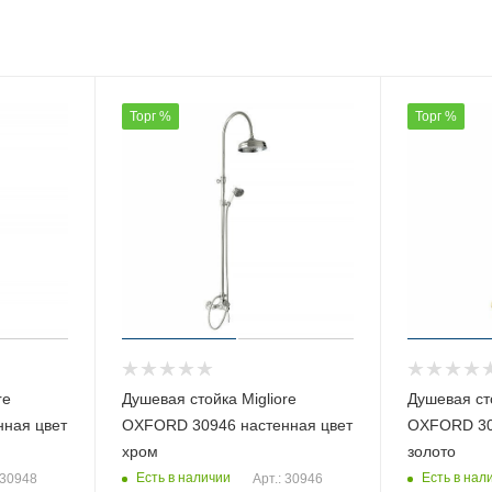
Торг %
Торг %
re
Душевая стойка Migliore
Душевая сто
ная цвет
OXFORD 30946 настенная цвет
OXFORD 30
хром
золото
Есть в наличии
Есть в нал
 30948
Арт.: 30946