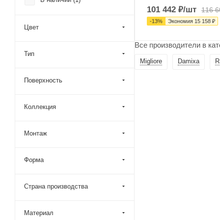
Arrow (
26
)
101 442
₽
/шт
116 6
Axor (
1
)
-
13
%
Экономия
15 158
₽
Цвет
BelBagno (
26
)
Все производители в ка
Boheme (
137
)
Тип
Migliore
Damixa
R
Bossini (
16
)
Bravat (
39
)
Поверхность
Bronze de Luxe (
43
)
Коллекция
Cerutti SPA (
1
)
Cezares (
73
)
Монтаж
Cisal (
9
)
Clever (
16
)
Форма
Creavit (
7
)
Damixa (
64
)
Страна производства
Daniel (
10
)
Материал
Duravit (
6
)