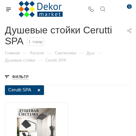
0
Душевые стойки Cerutti
SPA
1
товар
—
—
—
—
Главная
Каталог
Сантехника
Душ
—
Душевые стойки
Cerutti SPA
ФИЛЬТР
Cerutti SPA