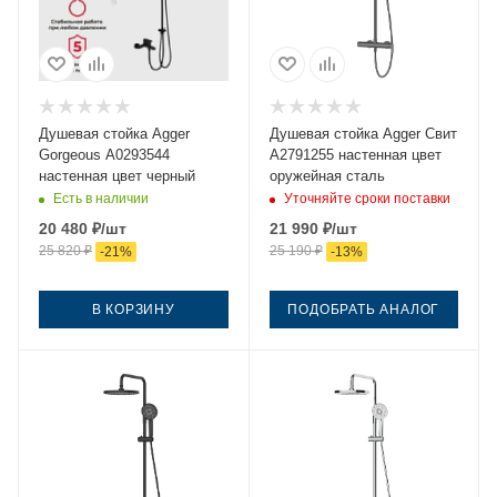
Душевая стойка Agger
Душевая стойка Agger Свит
Gorgeous A0293544
A2791255 настенная цвет
настенная цвет черный
оружейная сталь
Есть в наличии
Уточняйте сроки поставки
20 480
₽
/шт
21 990
₽
/шт
25 820
₽
25 190
₽
-
21
%
-
13
%
В КОРЗИНУ
ПОДОБРАТЬ АНАЛОГ