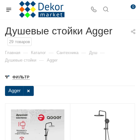
0
Душевые стойки Agger
29
товаров
—
—
—
—
Главная
Каталог
Сантехника
Душ
—
Душевые стойки
Agger
ФИЛЬТР
Agger