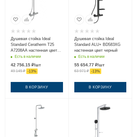
Душевая стойка Ideal
Душевая стойка Ideal
Standard Ceratherm T25
Standard ALU+ BD583XG
A7208AA настенная цвет
настенная цвет черный
хром с термостатом
Есть в наличии
Есть в наличии
42 756.15
₽
/шт
55 654.77
₽
/шт
49 145
₽
63 971
₽
-
13
%
-
13
%
В КОРЗИНУ
В КОРЗИНУ