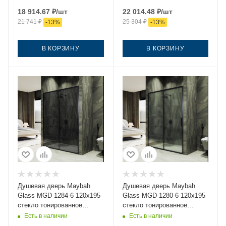
18 914.67
₽
/шт
22 014.48
₽
/шт
21 741
₽
25 304
₽
-
13
%
-
13
%
В КОРЗИНУ
В КОРЗИНУ
Душевая дверь Maybah
Душевая дверь Maybah
Glass MGD-1284-6 120х195
Glass MGD-1280-6 120х195
стекло тонированное
стекло тонированное
профиль черный
профиль черный
Есть в наличии
Есть в наличии