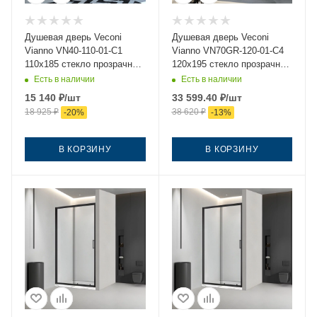
Душевая дверь Veconi
Душевая дверь Veconi
Vianno VN40-110-01-C1
Vianno VN70GR-120-01-C4
110х185 стекло прозрачное
120х195 стекло прозрачное
профиль хром
профиль золото
Есть в наличии
Есть в наличии
15 140
₽
/шт
33 599.40
₽
/шт
18 925
₽
38 620
₽
-
20
%
-
13
%
В КОРЗИНУ
В КОРЗИНУ