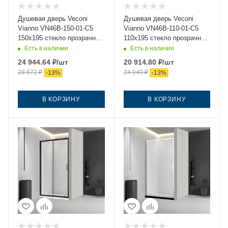
Душевая дверь Veconi
Душевая дверь Veconi
Vianno VN46B-150-01-C5
Vianno VN46B-110-01-C5
150х195 стекло прозрачное
110х195 стекло прозрачное
профиль черный
профиль черный
Есть в наличии
Есть в наличии
24 944.64
₽
/шт
20 914.80
₽
/шт
28 672
₽
24 040
₽
-
13
%
-
13
%
В КОРЗИНУ
В КОРЗИНУ