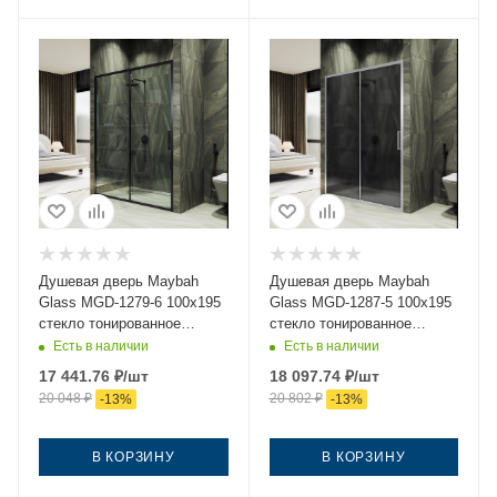
Душевая дверь Maybah
Душевая дверь Maybah
Glass MGD-1279-6 100х195
Glass MGD-1287-5 100х195
стекло тонированное
стекло тонированное
профиль черный
профиль хром
Есть в наличии
Есть в наличии
17 441.76
₽
/шт
18 097.74
₽
/шт
20 048
₽
20 802
₽
-
13
%
-
13
%
В КОРЗИНУ
В КОРЗИНУ