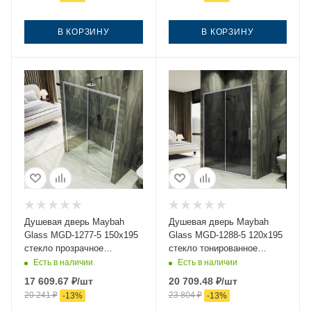
В КОРЗИНУ
В КОРЗИНУ
Душевая дверь Maybah
Душевая дверь Maybah
Glass MGD-1277-5 150х195
Glass MGD-1288-5 120х195
стекло прозрачное
стекло тонированное
профиль хром
профиль хром
Есть в наличии
Есть в наличии
17 609.67
₽
/шт
20 709.48
₽
/шт
20 241
₽
23 804
₽
-
13
%
-
13
%