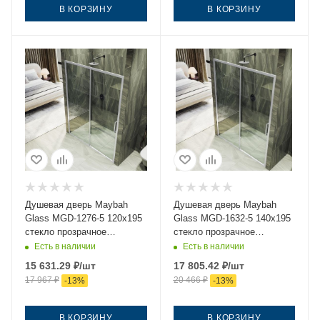
В КОРЗИНУ
В КОРЗИНУ
Душевая дверь Maybah
Душевая дверь Maybah
Glass MGD-1276-5 120х195
Glass MGD-1632-5 140х195
стекло прозрачное
стекло прозрачное
профиль хром
профиль хром
Есть в наличии
Есть в наличии
15 631.29
₽
/шт
17 805.42
₽
/шт
17 967
₽
20 466
₽
-
13
%
-
13
%
В КОРЗИНУ
В КОРЗИНУ