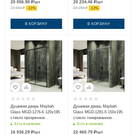
20 056.98
₽
/шт
20 234.46
₽
/шт
23 054
₽
23 258
₽
-
13
%
-
13
%
В КОРЗИНУ
В КОРЗИНУ
Душевая дверь Maybah
Душевая дверь Maybah
Glass MGD-1276-6 120х195
Glass MGD-1281-5 150х195
стекло прозрачное
стекло тонированное
профиль черный
профиль хром
Есть в наличии
Есть в наличии
16 936.29
₽
/шт
22 460.79
₽
/шт