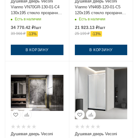
Душевая дверь Veconi
Душевая дверь Veconi
Vianno VN70GR-130-01-C4
Vianno VN46B-120-01-C5
130х195 стекло прозрачное
120х195 стекло прозрачное
профиль золото
профиль черный
Есть в наличии
Есть в наличии
34 770.42
₽
/шт
21 923.13
₽
/шт
39 966
₽
25 199
₽
-
13
%
-
13
%
В КОРЗИНУ
В КОРЗИНУ
Душевая дверь Veconi
Душевая дверь Veconi