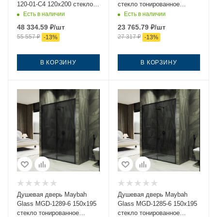
120-01-C4 120х200 стекло
стекло тонированное
прозрачное профиль
профиль черный
Есть в наличии
Есть в наличии
черный
48 334.59
₽
/шт
23 765.79
₽
/шт
55 557
₽
27 317
₽
-
13
%
-
13
%
В КОРЗИНУ
В КОРЗИНУ
Душевая дверь Maybah
Душевая дверь Maybah
Glass MGD-1289-6 150х195
Glass MGD-1285-6 150х195
стекло тонированное
стекло тонированное