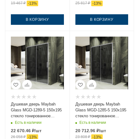
19 467
₽
25 817
₽
-
13
%
-
13
%
В КОРЗИНУ
В КОРЗИНУ
Душевая дверь Maybah
Душевая дверь Maybah
Glass MGD-1289-5 150х195
Glass MGD-1285-5 150х195
стекло тонированное
стекло тонированное
профиль хром
профиль хром
Есть в наличии
Есть в наличии
22 670.46
₽
/шт
20 712.96
₽
/шт
26 058
₽
23 808
₽
-
13
%
-
13
%