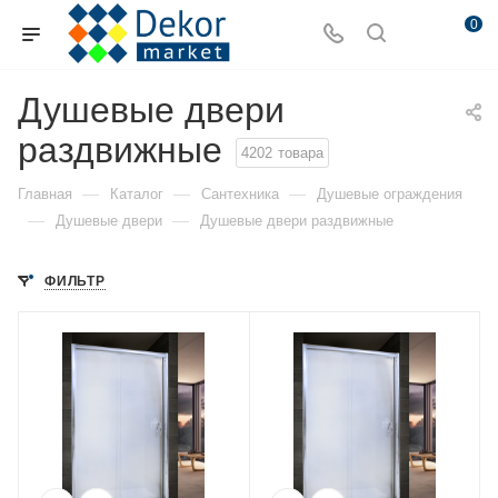
0
Душевые двери
раздвижные
4202
товара
—
—
—
Главная
Каталог
Сантехника
Душевые ограждения
—
—
Душевые двери
Душевые двери раздвижные
ФИЛЬТР