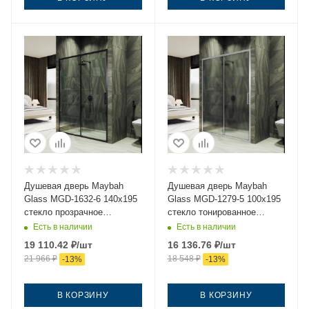
Душевая дверь Maybah
Душевая дверь Maybah
Glass MGD-1632-6 140х195
Glass MGD-1279-5 100х195
стекло прозрачное
стекло тонированное
профиль черный
профиль хром
Есть в наличии
Есть в наличии
19 110.42
₽
/шт
16 136.76
₽
/шт
21 966
₽
18 548
₽
-
13
%
-
13
%
В КОРЗИНУ
В КОРЗИНУ