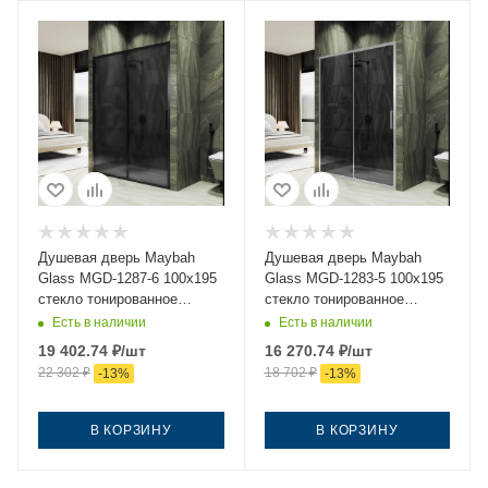
Душевая дверь Maybah
Душевая дверь Maybah
Glass MGD-1287-6 100х195
Glass MGD-1283-5 100х195
стекло тонированное
стекло тонированное
профиль черный
профиль хром
Есть в наличии
Есть в наличии
19 402.74
₽
/шт
16 270.74
₽
/шт
22 302
₽
18 702
₽
-
13
%
-
13
%
В КОРЗИНУ
В КОРЗИНУ