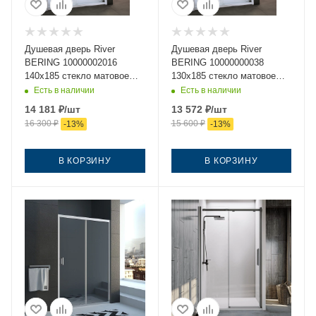
Душевая дверь River
Душевая дверь River
BERING 10000002016
BERING 10000000038
140х185 стекло матовое
130х185 стекло матовое
профиль хром
профиль хром
Есть в наличии
Есть в наличии
14 181
₽
/шт
13 572
₽
/шт
16 300
₽
15 600
₽
-
13
%
-
13
%
В КОРЗИНУ
В КОРЗИНУ