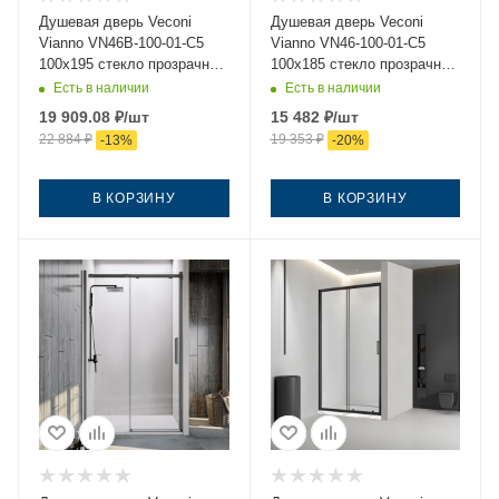
Душевая дверь Veconi
Душевая дверь Veconi
Vianno VN46B-100-01-C5
Vianno VN46-100-01-C5
100х195 стекло прозрачное
100х185 стекло прозрачное
профиль черный
профиль хром
Есть в наличии
Есть в наличии
19 909.08
₽
/шт
15 482
₽
/шт
22 884
₽
19 353
₽
-
13
%
-
20
%
В КОРЗИНУ
В КОРЗИНУ