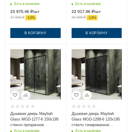
профиль черный
профиль черный
Есть в наличии
Есть в наличии
23 975.46
₽
/шт
22 017.96
₽
/шт
27 558
₽
25 308
₽
-
13
%
-
13
%
В КОРЗИНУ
В КОРЗИНУ
Душевая дверь Maybah
Душевая дверь Maybah
Glass MGD-1277-6 150х195
Glass MGD-1288-6 120х195
стекло прозрачное
стекло тонированное
профиль черный
профиль черный
Есть в наличии
Есть в наличии