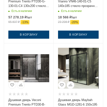
Premium Trento PTD30-G-
Vianno VN46-140-01-C5
130-01-C4 130х200 стекло
140х185 стекло прозрачное
прозрачное профиль
профиль хром
Есть в наличии
Есть в наличии
золото
57 278.19
₽
/шт
18 566
₽
/шт
65 837
₽
23 208
₽
-
13
%
-
20
%
В КОРЗИНУ
В КОРЗИНУ
Душевая дверь Veconi
Душевая дверь Maybah
Premium Trento PTD30-B-
Glass MGD-1281-6 150х195