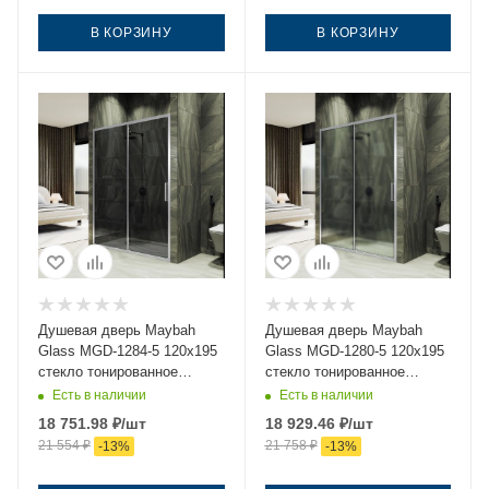
В КОРЗИНУ
В КОРЗИНУ
Душевая дверь Maybah
Душевая дверь Maybah
Glass MGD-1284-5 120х195
Glass MGD-1280-5 120х195
стекло тонированное
стекло тонированное
профиль хром
профиль хром
Есть в наличии
Есть в наличии
18 751.98
₽
/шт
18 929.46
₽
/шт
21 554
₽
21 758
₽
-
13
%
-
13
%