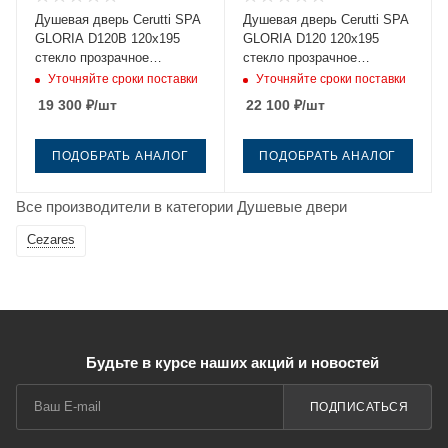
Душевая дверь Cerutti SPA
Душевая дверь Cerutti SPA
GLORIA D120B 120х195
GLORIA D120 120х195
стекло прозрачное
стекло прозрачное
профиль черный
профиль хром
Уточняйте сроки поставки
Уточняйте сроки поставки
19 300
₽
/шт
22 100
₽
/шт
ПОДОБРАТЬ АНАЛОГ
ПОДОБРАТЬ АНАЛОГ
Все производители в категории Душевые двери
Cezares
Будьте в курсе наших акций и новостей
ПОДПИСАТЬСЯ