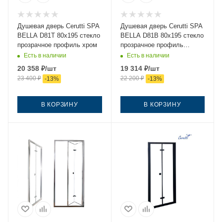
Душевая дверь Cerutti SPA
Душевая дверь Cerutti SPA
BELLA D81T 80х195 стекло
BELLA D81B 80х195 стекло
прозрачное профиль хром
прозрачное профиль
черный
Есть в наличии
Есть в наличии
20 358
₽
/шт
19 314
₽
/шт
23 400
₽
22 200
₽
-
13
%
-
13
%
В КОРЗИНУ
В КОРЗИНУ