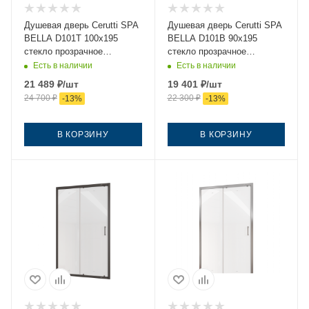
Душевая дверь Cerutti SPA
Душевая дверь Cerutti SPA
BELLA D101T 100х195
BELLA D101B 90х195
стекло прозрачное
стекло прозрачное
профиль хром
профиль черный
Есть в наличии
Есть в наличии
21 489
₽
/шт
19 401
₽
/шт
24 700
₽
22 300
₽
-
13
%
-
13
%
В КОРЗИНУ
В КОРЗИНУ