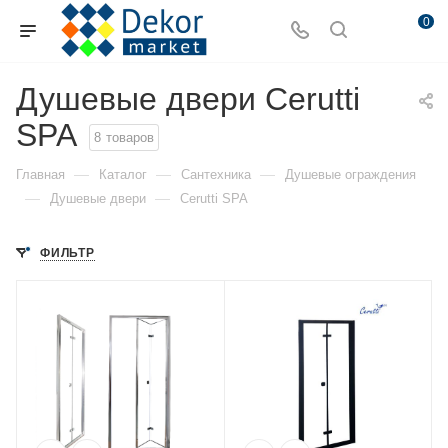
0
Душевые двери Cerutti
SPA
8
товаров
—
—
—
Главная
Каталог
Сантехника
Душевые ограждения
—
—
Душевые двери
Cerutti SPA
ФИЛЬТР