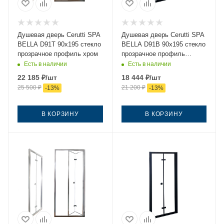
Душевая дверь Cerutti SPA
Душевая дверь Cerutti SPA
BELLA D91T 90х195 стекло
BELLA D91B 90х195 стекло
прозрачное профиль хром
прозрачное профиль
черный
Есть в наличии
Есть в наличии
22 185
₽
/шт
18 444
₽
/шт
25 500
₽
21 200
₽
-
13
%
-
13
%
В КОРЗИНУ
В КОРЗИНУ