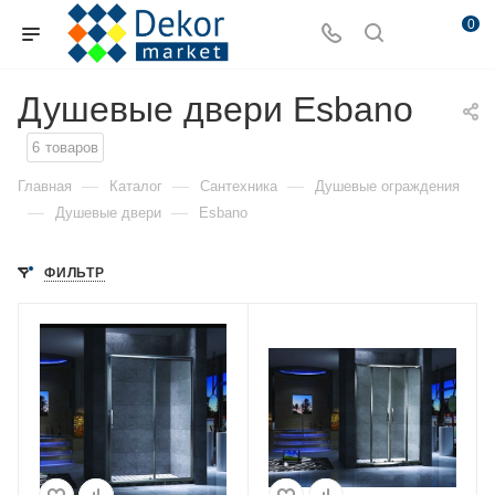
0
Душевые двери Esbano
6
товаров
—
—
—
Главная
Каталог
Сантехника
Душевые ограждения
—
—
Душевые двери
Esbano
ФИЛЬТР