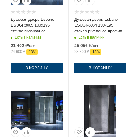
Душевая дверь Esbano
Душевая дверь Esbano
ESUGR8005 100х195
ESUGR8034 150х195
стекло прозрачное
стекло рифленое профиль
профиль хром
хром
Есть в наличии
Есть в наличии
21 402
₽
/шт
25 056
₽
/шт
24 600
₽
28 800
₽
-
13
%
-
13
%
В КОРЗИНУ
В КОРЗИНУ