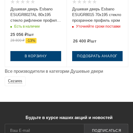
Душевая дверь Esbano
Душевая дверь Esbano
ESUGR8027AL 80х195
ESUGR8015 70х195 стекло
стекло рифленое профиль
прозрачное профиль хром
хром
Есть в наличии
Уточняйте сроки поставки
25 056
₽
/шт
28 800
₽
-
13
%
26 400
₽
/шт
В КОРЗИНУ
ПОДОБРАТЬ АНАЛОГ
Все производители в категории Душевые двери
Cezares
Будьте в курсе наших акций и новостей
ПОДПИСАТЬСЯ