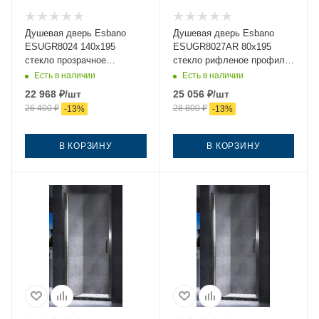
Душевая дверь Esbano
Душевая дверь Esbano
ESUGR8024 140х195
ESUGR8027AR 80х195
стекло прозрачное
стекло рифленое профиль
профиль хром
хром
Есть в наличии
Есть в наличии
22 968
₽
/шт
25 056
₽
/шт
26 400
₽
28 800
₽
-
13
%
-
13
%
В КОРЗИНУ
В КОРЗИНУ