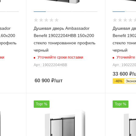
sador
Душевая дверь Ambassador
Душевая дв
160х200
Benefit 19022204HBB 150х200
Benefit 19
 профиль
стекло тонированное профиль
стекло тон
черный
черный
вки
Уточняйте сроки поставки
Уточняйте 
Арт.: 19022204HBB
Арт.: 19022
33 600
₽
/
60 900
₽
/шт
-
46
%
Эконо
Торг %
Торг %