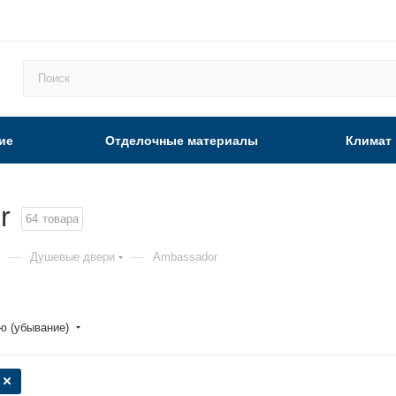
ие
Отделочные материалы
Климат
r
64
товара
—
—
Душевые двери
Ambassador
ю (убывание)