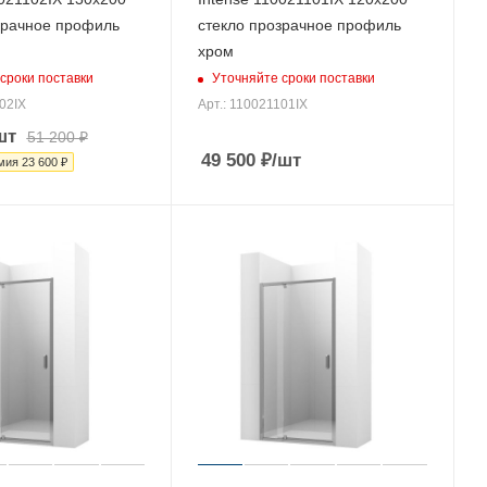
зрачное профиль
стекло прозрачное профиль
хром
сроки поставки
Уточняйте сроки поставки
02IX
Арт.: 110021101IX
шт
51 200
₽
49 500
₽
/шт
мия
23 600
₽