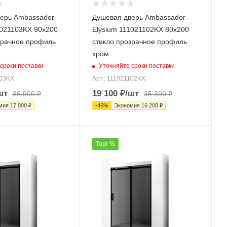
ерь Ambassador
Душевая дверь Ambassador
1021103KX 90х200
Elysium 111021102KX 80х200
зрачное профиль
стекло прозрачное профиль
хром
сроки поставки
Уточняйте сроки поставки
103KX
Арт.: 111021102KX
шт
19 100
₽
/шт
36 900
₽
35 300
₽
мия
17 000
₽
-
46
%
Экономия
16 200
₽
Торг %