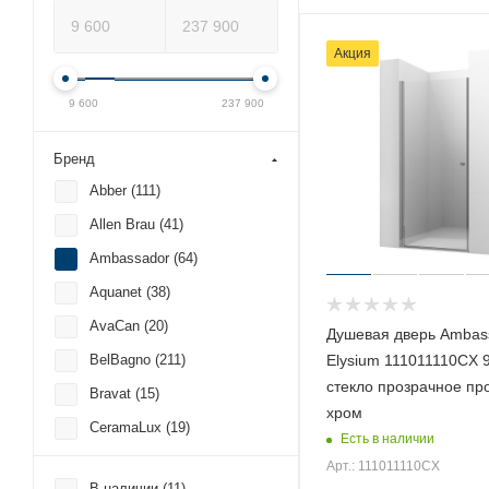
Акция
9 600
237 900
Бренд
Abber (
111
)
Allen Brau (
41
)
Ambassador (
64
)
Aquanet (
38
)
AvaCan (
20
)
Душевая дверь Ambas
Elysium 111011110CX 
BelBagno (
211
)
стекло прозрачное п
Bravat (
15
)
хром
CeramaLux (
19
)
Есть в наличии
Cerutti SPA (
8
)
Арт.: 111011110CX
В наличии (
11
)