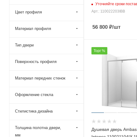
Уточняйте сроки поста
Roca (
15
)
Арт.: 110022203IBB
Цвет профиля
Royal Bath (
4
)
Taliente (
11
)
56 800
₽
/шт
Материал профиля
Timo (
30
)
Veconi (
227
)
Тип двери
Торг %
Vegas-Glass (
13708
)
Поверхность профиля
Vincea (
299
)
Wasserkraft (
51
)
Материал передних стенок
WeltWasser (
6
)
Тритон (
6
)
Оформление стекла
Стилистика дизайна
Толщина полотна двери,
Душевая дверь Ambas
мм
Intense 110021104IX 