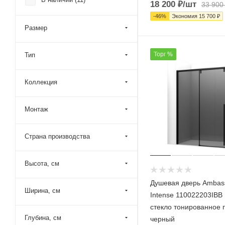
Cezares (
445
)
18 200
₽
/шт
33 900
-
46
%
Экономия
15 700
₽
Esbano (
6
)
Размер
Good Door (
12
)
Grossman (
191
)
Торг %
Тип
Kermi (
18
)
Kolpa-San (
133
)
Коллекция
Maybah Glass (
193
)
Монтаж
Niagara (
96
)
Novellini (
23
)
Страна производства
Orange (
16
)
Parly (
6
)
Высота, см
Ravak (
108
)
Душевая дверь Ambas
RGW (
398
)
Ширина, см
Intense 110022203IBB
Riho (
83
)
стекло тонированное
Глубина, см
черный
River (
14
)