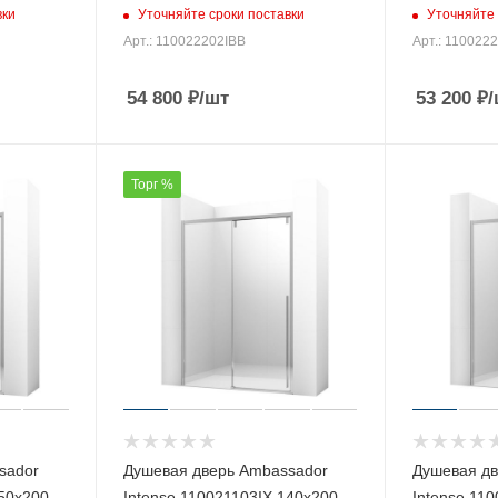
вки
Уточняйте сроки поставки
Уточняйте 
Арт.: 110022202IBB
Арт.: 110022
54 800
₽
/шт
53 200
₽
/
Торг %
sador
Душевая дверь Ambassador
Душевая дв
150х200
Intense 110021103IX 140х200
Intense 11