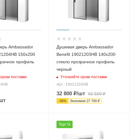
ерь Ambassador
Душевая дверь Ambassador
021204HB 150х200
Benefit 19021203HB 140х200
зрачное профиль
стекло прозрачное профиль
черный
сроки поставки
Уточняйте сроки поставки
04HB
Арт.: 19021203HB
32 800
₽
/шт
60 500
₽
шт
-
46
%
Экономия
27 700
₽
Торг %