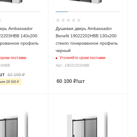
ерь Ambassador
Душевая дверь Ambassador
022203HBB 140х200
Benefit 19022202HBB 130х200
ированное профиль
стекло тонированное профиль
черный
сроки поставки
Уточняйте сроки поставки
203HBB
Арт.: 19022202HBB
шт
62 100
₽
60 100
₽
/шт
мия
28 500
₽