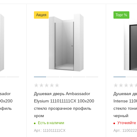
Акция
Торг %
sador
Душевая дверь Ambassador
Душевая дв
90х200
Elysium 111011111CX 100х200
Intense 11
рофиль
стекло прозрачное профиль
стекло тон
хром
черный
Есть в наличии
Уточняйте 
Арт.: 111011111CX
Арт.: 110022