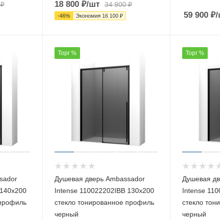
18 800
₽
/шт
₽
34 900
₽
59 900
₽
/
-
46
%
Экономия
16 100
₽
Торг %
Торг %
sador
Душевая дверь Ambassador
Душевая дв
 140х200
Intense 110022202IBB 130х200
Intense 11
 профиль
стекло тонированное профиль
стекло тон
черный
черный