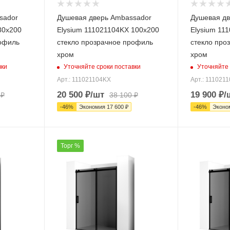
sador
Душевая дверь Ambassador
Душевая дв
80х200
Elysium 111021104KX 100х200
Elysium 11
рофиль
стекло прозрачное профиль
стекло про
хром
хром
вки
Уточняйте сроки поставки
Уточняйте 
Арт.: 111021104KX
Арт.: 111021
20 500
₽
/шт
19 900
₽
/
₽
38 100
₽
-
46
%
Экономия
17 600
₽
-
46
%
Эконо
Торг %