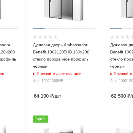
sador
Душевая дверь Ambassador
Душевая дв
120х200
Benefit 19021205HB 160х200
Benefit 19
 профиль
стекло прозрачное профиль
стекло про
черный
черный
вки
Уточняйте сроки поставки
Уточняйте 
Арт.: 19021205HB
Арт.: 190212
64 100
₽
/шт
62 500
₽
/
Торг %