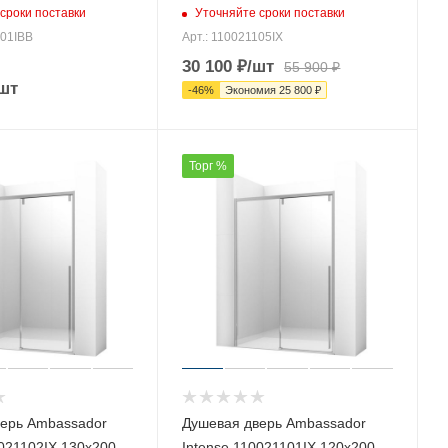
сроки поставки
Уточняйте сроки поставки
201IBB
Арт.: 110021105IX
30 100
₽
/шт
55 900
₽
шт
-
46
%
Экономия
25 800
₽
Торг %
ерь Ambassador
Душевая дверь Ambassador
0021102IX 130х200
Intense 110021101IX 120х200