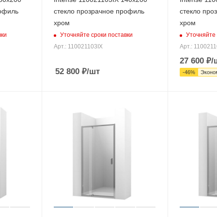
рофиль
стекло прозрачное профиль
стекло про
хром
хром
вки
Уточняйте сроки поставки
Уточняйте 
Арт.: 110021103IX
Арт.: 1100211
27 600
₽
/
52 800
₽
/шт
-
46
%
Эконо