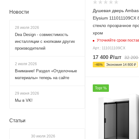
Душевая дверь Ambas
Новости
Elysium 111011109CX 
стекло прозрачное п
28 июля 2026
хром
Dea Design - совместимость
Уточняйте сроки поста
инсталляции с кнопками других
производителей
Арт.: 111011109CX
17 400
₽
/шт
32 200
2 июля 2026
-
46
%
Экономия
14 800
₽
Внимание! Раздел «Отделочные
материалы» теперь на сайте
Торг %
29 июня 2026
Мы в VK!
Статьи
30 июля 2026