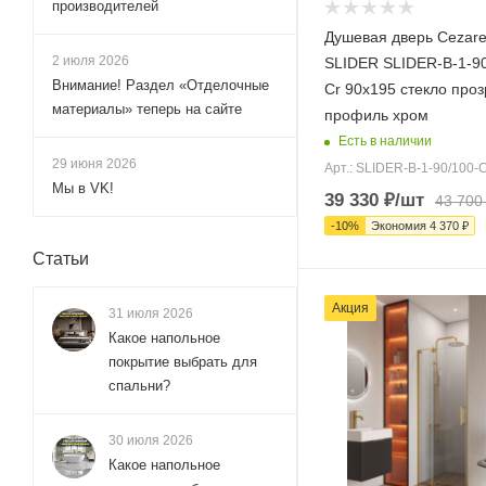
производителей
Душевая дверь Cezar
2 июля 2026
SLIDER SLIDER-B-1-90
Внимание! Раздел «Отделочные
Cr 90х195 стекло про
материалы» теперь на сайте
профиль хром
Есть в наличии
29 июня 2026
Арт.: SLIDER-B-1-90/100-
Мы в VK!
39 330
₽
/шт
43 700
-
10
%
Экономия
4 370
₽
Статьи
Акция
31 июля 2026
Какое напольное
покрытие выбрать для
спальни?
30 июля 2026
Какое напольное