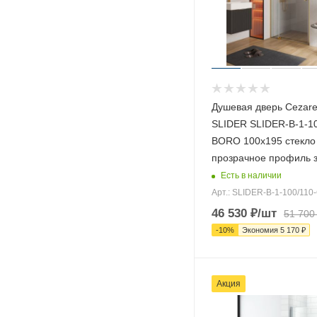
Душевая дверь Cezar
SLIDER SLIDER-B-1-10
BORO 100х195 стекло
прозрачное профиль 
Есть в наличии
Арт.: SLIDER-B-1-100/11
46 530
₽
/шт
51 700
-
10
%
Экономия
5 170
₽
Акция