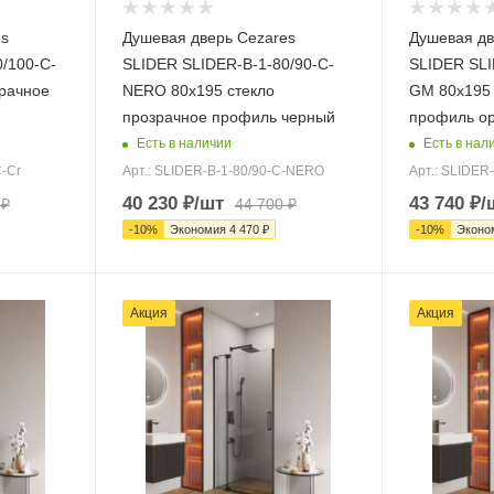
es
Душевая дверь Cezares
Душевая дв
/100-C-
SLIDER SLIDER-B-1-80/90-C-
SLIDER SLI
зрачное
NERO 80х195 стекло
GM 80х195 
прозрачное профиль черный
профиль ор
Есть в наличии
Есть в нал
C-Cr
Арт.: SLIDER-B-1-80/90-C-NERO
Арт.: SLIDER
40 230
₽
/шт
43 740
₽
/
₽
44 700
₽
-
10
%
Экономия
4 470
₽
-
10
%
Эконо
Акция
Акция