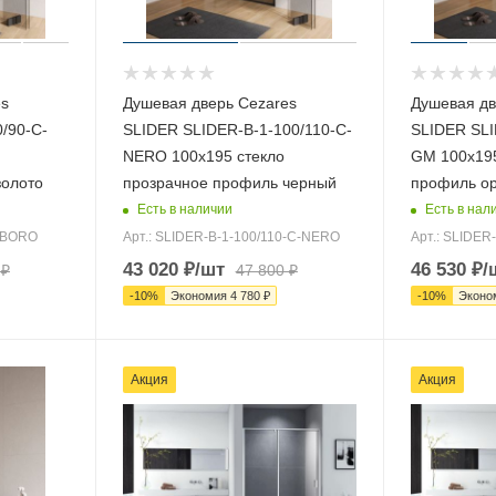
es
Душевая дверь Cezares
Душевая дв
/90-C-
SLIDER SLIDER-B-1-100/110-C-
SLIDER SLI
NERO 100х195 стекло
GM 100х195
золото
прозрачное профиль черный
профиль ор
Есть в наличии
Есть в нал
C-BORO
Арт.: SLIDER-B-1-100/110-C-NERO
Арт.: SLIDER
43 020
₽
/шт
46 530
₽
/
₽
47 800
₽
-
10
%
Экономия
4 780
₽
-
10
%
Эконо
Акция
Акция