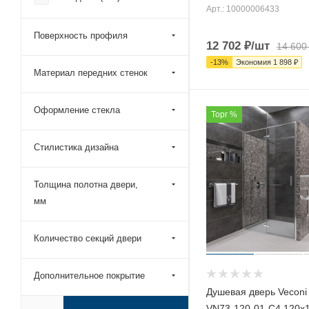
Арт.: 10000006433
Поверхность профиля
12 702
₽
/шт
14 600
-
13
%
Экономия
1 898
₽
Материал передних стенок
Оформление стекла
Торг %
Стилистика дизайна
Толщина полотна двери,
мм
Количество секций двери
Дополнительное покрытие
Душевая дверь Veconi
VN73-120-01-C4 120х