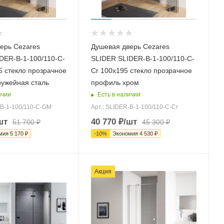
ерь Cezares
Душевая дверь Cezares
DER-B-1-100/110-C-
SLIDER SLIDER-B-1-100/110-C-
 стекло прозрачное
Cr 100х195 стекло прозрачное
ужейная сталь
профиль хром
ичии
Есть в наличии
-B-1-100/110-C-GM
Арт.: SLIDER-B-1-100/110-C-Cr
шт
40 770
₽
/шт
51 700
₽
45 300
₽
мия
5 170
₽
-
10
%
Экономия
4 530
₽
Акция