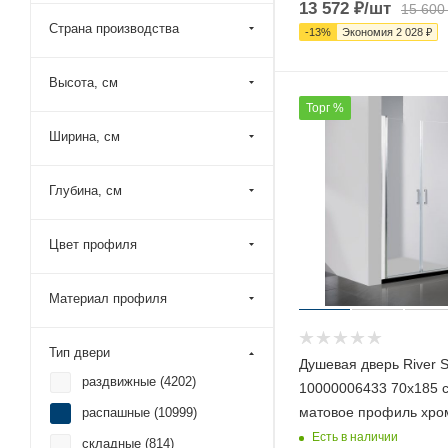
13 572
₽
/шт
15 600
Страна производства
-
13
%
Экономия
2 028
₽
Высота, см
Торг %
Ширина, см
Глубина, см
Цвет профиля
Материал профиля
Тип двери
Душевая дверь River 
раздвижные (
4202
)
10000006433 70х185 с
матовое профиль хро
распашные (
10999
)
Есть в наличии
складные (
814
)