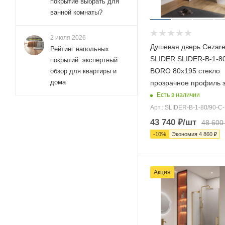
покрытие выбрать для
ванной комнаты?
2 июля 2026
Душевая дверь Cezar
Рейтинг напольных
SLIDER SLIDER-B-1-80
покрытий: экспертный
BORO 80х195 стекло
обзор для квартиры и
дома
прозрачное профиль 
Есть в наличии
Арт.: SLIDER-B-1-80/90-
43 740
₽
/шт
48 600
-
10
%
Экономия
4 860
₽
Акция