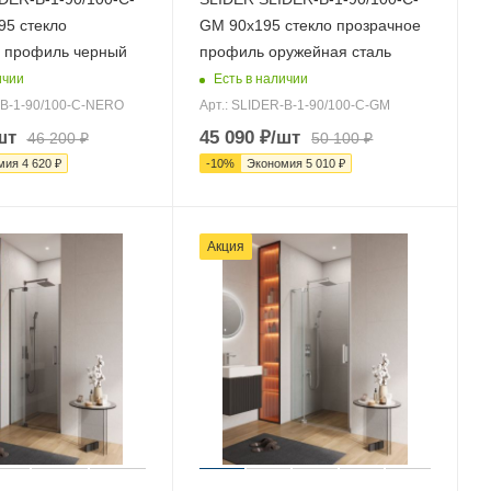
5 стекло
GM 90х195 стекло прозрачное
 профиль черный
профиль оружейная сталь
ичии
Есть в наличии
-B-1-90/100-C-NERO
Арт.: SLIDER-B-1-90/100-C-GM
шт
45 090
₽
/шт
46 200
₽
50 100
₽
мия
4 620
₽
-
10
%
Экономия
5 010
₽
Акция