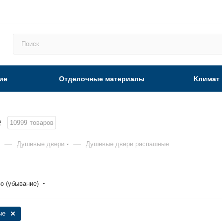
ие
Отделочные материалы
Климат
е
10999
товаров
—
—
Душевые двери
Душевые двери распашные
ю (убывание)
ые