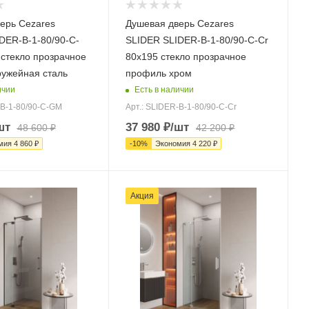
ерь Cezares
Душевая дверь Cezares
DER-B-1-80/90-C-
SLIDER SLIDER-B-1-80/90-C-Cr
стекло прозрачное
80х195 стекло прозрачное
ужейная сталь
профиль хром
ичии
Есть в наличии
-B-1-80/90-C-GM
Арт.: SLIDER-B-1-80/90-C-Cr
шт
37 980
₽
/шт
48 600
₽
42 200
₽
мия
4 860
₽
-
10
%
Экономия
4 220
₽
Акция