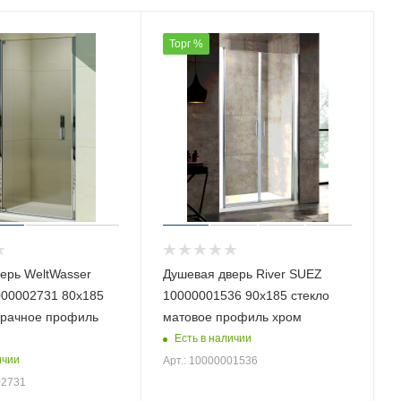
Торг %
ерь WeltWasser
Душевая дверь River SUEZ
00002731 80х185
10000001536 90х185 стекло
зрачное профиль
матовое профиль хром
Есть в наличии
ичии
Арт.: 10000001536
02731