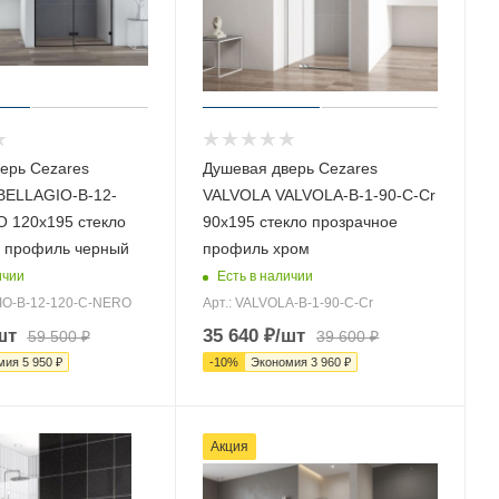
ерь Cezares
Душевая дверь Cezares
BELLAGIO-B-12-
VALVOLA VALVOLA-B-1-90-C-Cr
 120х195 стекло
90х195 стекло прозрачное
 профиль черный
профиль хром
ичии
Есть в наличии
GIO-B-12-120-C-NERO
Арт.: VALVOLA-B-1-90-C-Cr
шт
35 640
₽
/шт
59 500
₽
39 600
₽
мия
5 950
₽
-
10
%
Экономия
3 960
₽
Акция