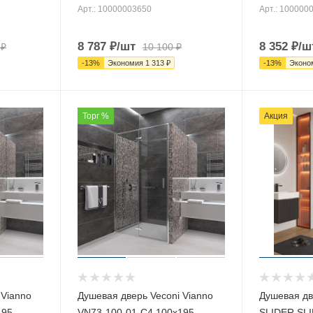
Арт.: 10000003650
Арт.: 100000
8 787
₽
/шт
8 352
₽
/ш
₽
10 100
₽
-
13
%
Экономия
1 313
₽
-
13
%
Эконо
Торг %
Акция
 Vianno
Душевая дверь Veconi Vianno
Душевая дв
195
VN73-100-01-C4 100х195
SLIDER SLI