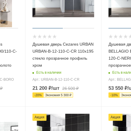
es
Душевая дверь Cezares URBAN
Душевая дв
0/110-C-
URBAN-B-12-110-C-CR 110х195
BELLAGIO 
стекло прозрачное профиль
120-C-NERO
золото
хром
прозрачное
Есть в наличии
Есть в нал
0-C-BORO
Арт.: URBAN-B-12-110-C-CR
Арт.: BELLA
21 200
₽
/шт
53 550
₽
/
₽
26 500
₽
-
20
%
Экономия
5 300
₽
-
10
%
Эконо
Акция
Акция