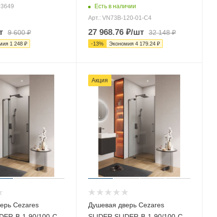
Есть в наличии
03649
Арт.: VN73B-120-01-C4
т
27 968.76
₽
/шт
9 600
₽
32 148
₽
мия
1 248
₽
-
13
%
Экономия
4 179.24
₽
Акция
ерь Cezares
Душевая дверь Cezares
DER-B-1-90/100-C-
SLIDER SLIDER-B-1-90/100-C-