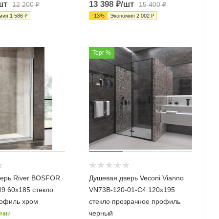
шт
13 398
₽
/шт
12 200
₽
15 400
₽
мия
1 586
₽
-
13
%
Экономия
2 002
₽
Торг %
ерь River BOSFOR
Душевая дверь Veconi Vianno
9 60х185 стекло
VN73B-120-01-C4 120х195
офиль хром
стекло прозрачное профиль
черный
ичии