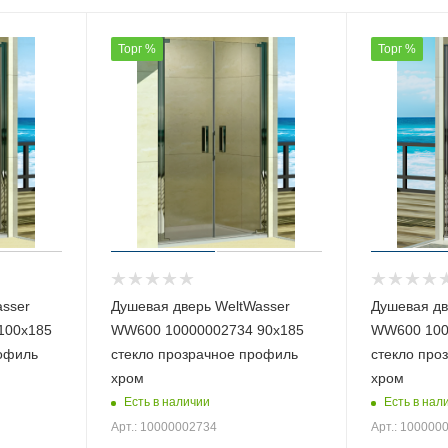
Торг %
Торг %
asser
Душевая дверь WeltWasser
Душевая дв
100х185
WW600 10000002734 90х185
WW600 100
рофиль
стекло прозрачное профиль
стекло про
хром
хром
Есть в наличии
Есть в нал
Арт.: 10000002734
Арт.: 100000