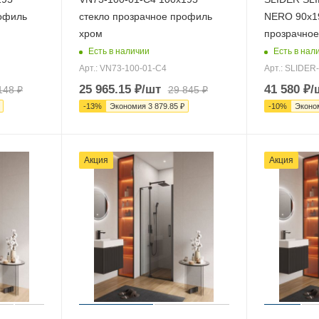
рофиль
стекло прозрачное профиль
NERO 90х19
хром
прозрачное
Есть в наличии
Есть в нал
Арт.: VN73-100-01-C4
Арт.: SLIDER
25 965.15
₽
/шт
41 580
₽
/
148
₽
29 845
₽
-
13
%
Экономия
3 879.85
₽
-
10
%
Эконо
Акция
Акция