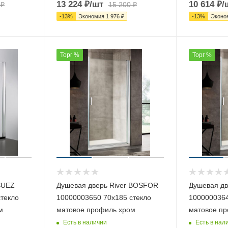
13 224
₽
/шт
10 614
₽
/
₽
15 200
₽
-
13
%
Экономия
1 976
₽
-
13
%
Эконо
Торг %
Торг %
SUEZ
Душевая дверь River BOSFOR
Душевая дв
текло
10000003650 70х185 стекло
1000000364
м
матовое профиль хром
матовое пр
Есть в наличии
Есть в нал