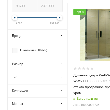
Торг %
9 600
237 900
Бренд
В наличии (
10492
)
Размер
Душевая дверь WeltW
Тип
WW600 10000002735 
стекло прозрачное п
Коллекция
хром
Есть в наличии
Монтаж
Арт.: 10000002735