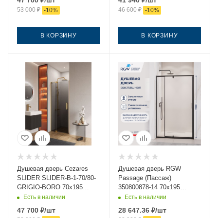
47 700
₽
/шт
41 940
₽
/шт
53 000
₽
46 600
₽
-
10
%
-
10
%
В КОРЗИНУ
В КОРЗИНУ
Душевая дверь Cezares
Душевая дверь RGW
SLIDER SLIDER-B-1-70/80-
Passage (Пассаж)
GRIGIO-BORO 70х195
350800878-14 70х195
стекло тонированное
стекло прозрачное
Есть в наличии
Есть в наличии
профиль золото
профиль черный
47 700
₽
/шт
28 647.36
₽
/шт