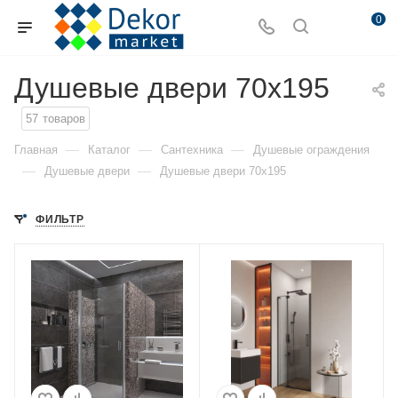
0
Душевые двери 70x195
57
товаров
—
—
—
Главная
Каталог
Сантехника
Душевые ограждения
—
—
Душевые двери
Душевые двери 70x195
ФИЛЬТР