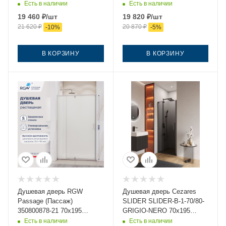
профиль черный
профиль хром
Есть в наличии
Есть в наличии
19 460
₽
/шт
19 820
₽
/шт
21 620
₽
20 870
₽
-
10
%
-
5
%
В КОРЗИНУ
В КОРЗИНУ
Душевая дверь RGW
Душевая дверь Cezares
Passage (Пассаж)
SLIDER SLIDER-B-1-70/80-
350800878-21 70х195
GRIGIO-NERO 70х195
стекло матовое профиль
стекло тонированное
Есть в наличии
Есть в наличии