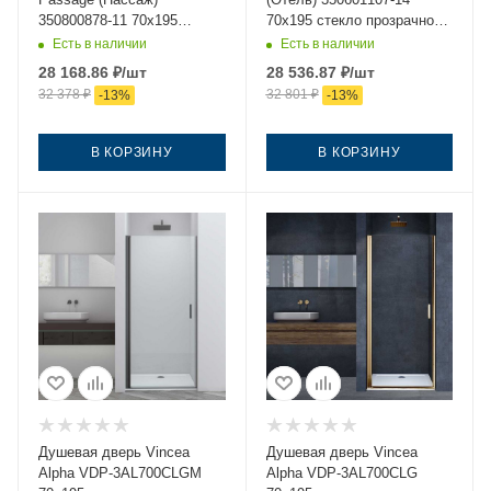
350800878-11 70х195
70х195 стекло прозрачное
стекло прозрачное
профиль черный
Есть в наличии
Есть в наличии
профиль хром
28 168.86
₽
/шт
28 536.87
₽
/шт
32 378
₽
32 801
₽
-
13
%
-
13
%
В КОРЗИНУ
В КОРЗИНУ
Душевая дверь Vincea
Душевая дверь Vincea
Alpha VDP-3AL700CLGM
Alpha VDP-3AL700CLG