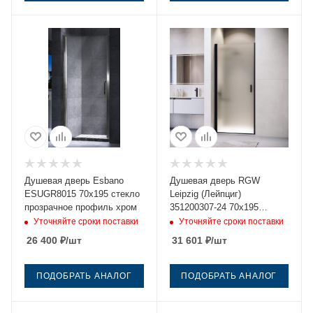
Душевая дверь Esbano
Душевая дверь RGW
ESUGR8015 70х195 стекло
Leipzig (Лейпциг)
прозрачное профиль хром
351200307-24 70х195
стекло матовое профиль
Уточняйте сроки поставки
Уточняйте сроки поставки
черный
26 400
₽
/шт
31 601
₽
/шт
ПОДОБРАТЬ АНАЛОГ
ПОДОБРАТЬ АНАЛОГ