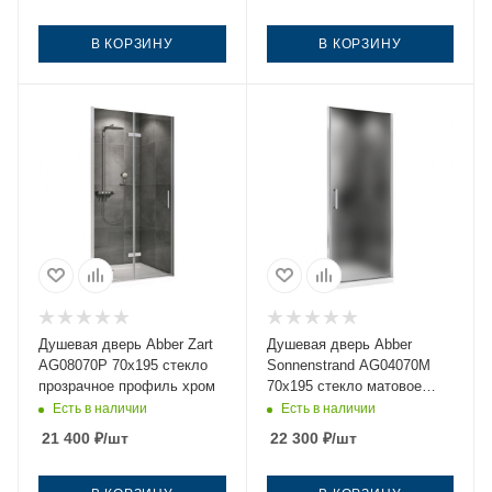
В КОРЗИНУ
В КОРЗИНУ
Душевая дверь Abber Zart
Душевая дверь Abber
AG08070P 70х195 стекло
Sonnenstrand AG04070M
прозрачное профиль хром
70х195 стекло матовое
профиль хром
Есть в наличии
Есть в наличии
21 400
₽
/шт
22 300
₽
/шт