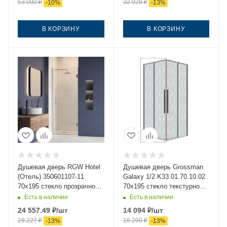
53 000
₽
32 928
₽
-
10
%
-
13
%
В КОРЗИНУ
В КОРЗИНУ
Душевая дверь RGW Hotel
Душевая дверь Grossman
(Отель) 350601107-11
Galaxy 1/2.K33.01.70.10.02
70х195 стекло прозрачное
70х195 стекло текстурное
профиль хром
профиль хром
Есть в наличии
Есть в наличии
24 557.49
₽
/шт
14 094
₽
/шт
28 227
₽
16 200
₽
-
13
%
-
13
%