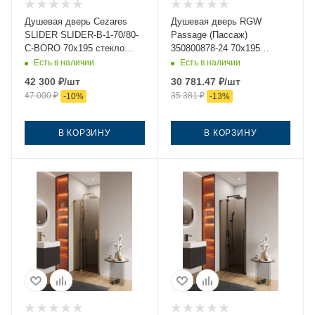
Душевая дверь Cezares
Душевая дверь RGW
SLIDER SLIDER-B-1-70/80-
Passage (Пассаж)
C-BORO 70х195 стекло
350800878-24 70х195
прозрачное профиль
стекло матовое профиль
Есть в наличии
Есть в наличии
золото
черный
42 300
₽
/шт
30 781.47
₽
/шт
47 000
₽
35 381
₽
-
10
%
-
13
%
В КОРЗИНУ
В КОРЗИНУ