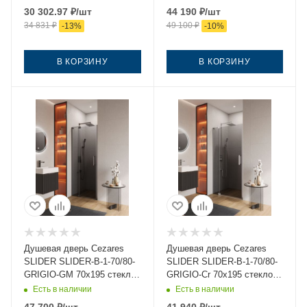
хром
профиль черный
30 302.97
₽
/шт
44 190
₽
/шт
34 831
₽
49 100
₽
-
13
%
-
10
%
В КОРЗИНУ
В КОРЗИНУ
Душевая дверь Cezares
Душевая дверь Cezares
SLIDER SLIDER-B-1-70/80-
SLIDER SLIDER-B-1-70/80-
GRIGIO-GM 70х195 стекло
GRIGIO-Cr 70х195 стекло
тонированное профиль
тонированное профиль
Есть в наличии
Есть в наличии
оружейная сталь
хром