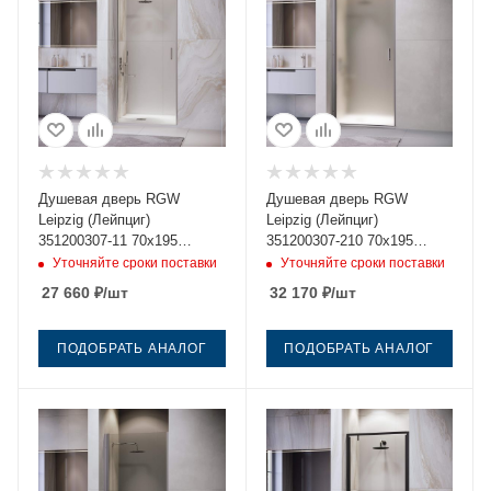
Душевая дверь RGW
Душевая дверь RGW
Leipzig (Лейпциг)
Leipzig (Лейпциг)
351200307-11 70х195
351200307-210 70х195
стекло прозрачное
стекло матовое профиль
Уточняйте сроки поставки
Уточняйте сроки поставки
профиль хром
сатин
27 660
₽
/шт
32 170
₽
/шт
ПОДОБРАТЬ АНАЛОГ
ПОДОБРАТЬ АНАЛОГ