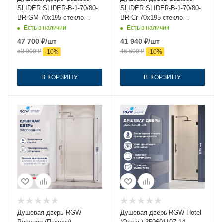
SLIDER SLIDER-B-1-70/80-
SLIDER SLIDER-B-1-70/80-
BR-GM 70х195 стекло
BR-Cr 70х195 стекло
тонированное профиль
тонированное профиль
Есть в наличии
Есть в наличии
оружейная сталь
хром
47 700
₽
/шт
41 940
₽
/шт
53 000
₽
46 600
₽
-
10
%
-
10
%
В КОРЗИНУ
В КОРЗИНУ
Душевая дверь RGW
Душевая дверь RGW Hotel
Passage (Пассаж)
(Отель) 350601107-14