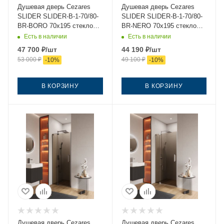
Душевая дверь Cezares
Душевая дверь Cezares
SLIDER SLIDER-B-1-70/80-
SLIDER SLIDER-B-1-70/80-
BR-BORO 70х195 стекло
BR-NERO 70х195 стекло
тонированное профиль
тонированное профиль
Есть в наличии
Есть в наличии
золото
черный
47 700
₽
/шт
44 190
₽
/шт
53 000
₽
49 100
₽
-
10
%
-
10
%
В КОРЗИНУ
В КОРЗИНУ
Душевая дверь Cezares
Душевая дверь Cezares