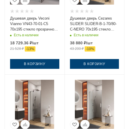
Душевая дверь Veconi
Душевая дверь Cezares
Vianno VN43-70-01-C5
SLIDER SLIDER-B-1-70/80-
70х195 стекло прозрачное
C-NERO 70х195 стекло
профиль хром
прозрачное профиль
Есть в наличии
Есть в наличии
черный
18 729.36
₽
/шт
38 880
₽
/шт
21 528
₽
43 200
₽
-
13
%
-
10
%
В КОРЗИНУ
В КОРЗИНУ