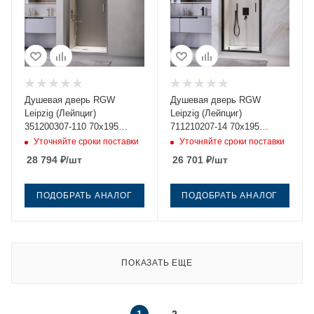
Душевая дверь RGW
Душевая дверь RGW
Leipzig (Лейпциг)
Leipzig (Лейпциг)
351200307-110 70х195
711210207-14 70х195
стекло прозрачное
стекло прозрачное
Уточняйте сроки поставки
Уточняйте сроки поставки
профиль сатин
профиль черный
28 794
₽
/шт
26 701
₽
/шт
ПОДОБРАТЬ АНАЛОГ
ПОДОБРАТЬ АНАЛОГ
ПОКАЗАТЬ ЕЩЕ