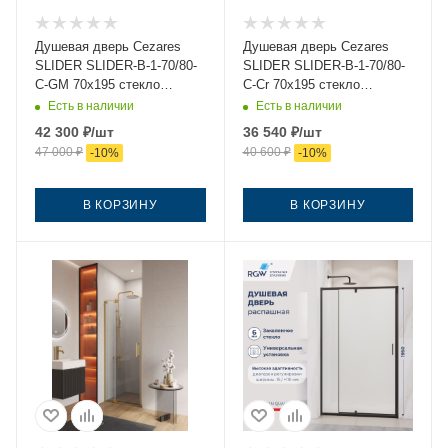
Душевая дверь Cezares
Душевая дверь Cezares
SLIDER SLIDER-B-1-70/80-
SLIDER SLIDER-B-1-70/80-
C-GM 70х195 стекло
C-Cr 70х195 стекло
прозрачное профиль
прозрачное профиль хром
Есть в наличии
Есть в наличии
оружейная сталь
42 300
₽
/шт
36 540
₽
/шт
47 000
₽
40 600
₽
-
10
%
-
10
%
В КОРЗИНУ
В КОРЗИНУ