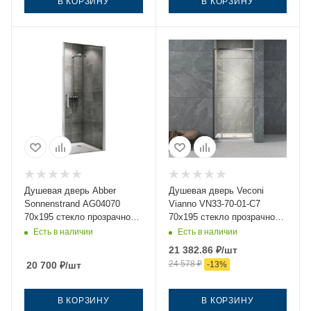
В КОРЗИНУ
В КОРЗИНУ
Душевая дверь Abber
Душевая дверь Veconi
Sonnenstrand AG04070
Vianno VN33-70-01-C7
70х195 стекло прозрачное
70х195 стекло прозрачное
профиль хром
профиль хром
Есть в наличии
Есть в наличии
21 382.86
₽
/шт
24 578
₽
20 700
₽
/шт
-
13
%
В КОРЗИНУ
В КОРЗИНУ