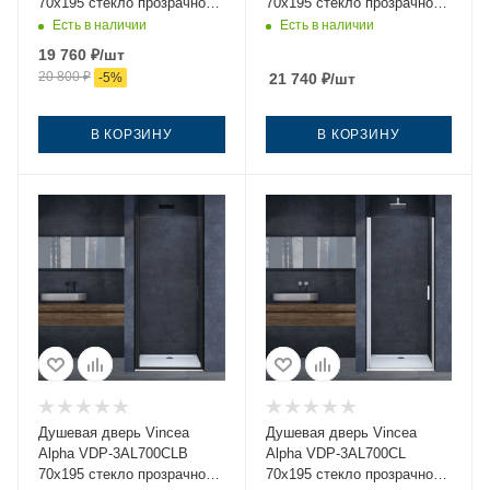
70х195 стекло прозрачное
70х195 стекло прозрачное
профиль вороненая сталь
профиль золото
Есть в наличии
Есть в наличии
19 760
₽
/шт
20 800
₽
-
5
%
21 740
₽
/шт
В КОРЗИНУ
В КОРЗИНУ
Душевая дверь Vincea
Душевая дверь Vincea
Alpha VDP-3AL700CLB
Alpha VDP-3AL700CL
70х195 стекло прозрачное
70х195 стекло прозрачное