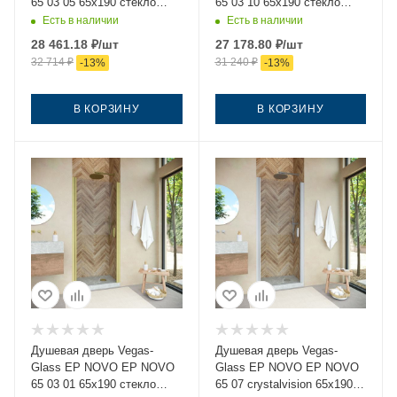
65 03 05 65х190 стекло
65 03 10 65х190 стекло
тонированное профиль
матовое профиль золото
Есть в наличии
Есть в наличии
золото
28 461.18
₽
/шт
27 178.80
₽
/шт
32 714
₽
31 240
₽
-
13
%
-
13
%
В КОРЗИНУ
В КОРЗИНУ
Душевая дверь Vegas-
Душевая дверь Vegas-
Glass EP NOVO EP NOVO
Glass EP NOVO EP NOVO
65 03 01 65х190 стекло
65 07 crystalvision 65х190