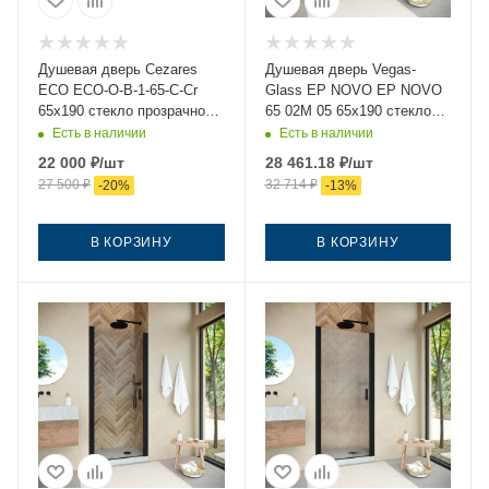
Душевая дверь Cezares
Душевая дверь Vegas-
ECO ECO-O-B-1-65-C-Cr
Glass EP NOVO EP NOVO
65х190 стекло прозрачное
65 02М 05 65х190 стекло
профиль хром
тонированное профиль
Есть в наличии
Есть в наличии
черный
22 000
₽
/шт
28 461.18
₽
/шт
27 500
₽
32 714
₽
-
20
%
-
13
%
В КОРЗИНУ
В КОРЗИНУ