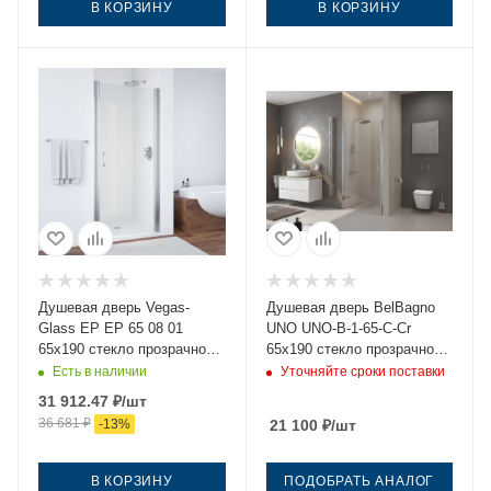
В КОРЗИНУ
В КОРЗИНУ
Душевая дверь Vegas-
Душевая дверь BelBagno
Glass EP EP 65 08 01
UNO UNO-B-1-65-C-Cr
65х190 стекло прозрачное
65х190 стекло прозрачное
профиль хром
профиль хром
Есть в наличии
Уточняйте сроки поставки
31 912.47
₽
/шт
36 681
₽
-
13
%
21 100
₽
/шт
В КОРЗИНУ
ПОДОБРАТЬ АНАЛОГ