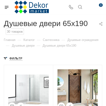
0
Душевые двери 65x190
30
товаров
—
—
—
Главная
Каталог
Сантехника
Душевые ограждения
—
—
Душевые двери
Душевые двери 65x190
ФИЛЬТР