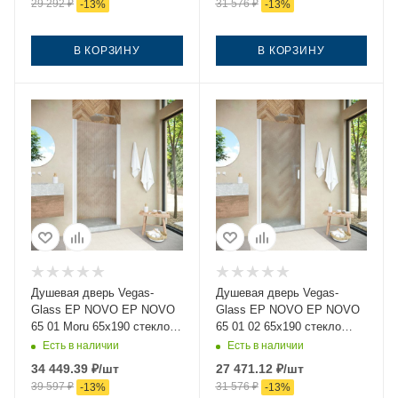
29 292
₽
31 576
₽
-
13
%
-
13
%
В КОРЗИНУ
В КОРЗИНУ
Душевая дверь Vegas-
Душевая дверь Vegas-
Glass EP NOVO EP NOVO
Glass EP NOVO EP NOVO
65 01 Moru 65х190 стекло
65 01 02 65х190 стекло
рифленое профиль белый
рифленое профиль белый
Есть в наличии
Есть в наличии
34 449.39
₽
/шт
27 471.12
₽
/шт
39 597
₽
31 576
₽
-
13
%
-
13
%