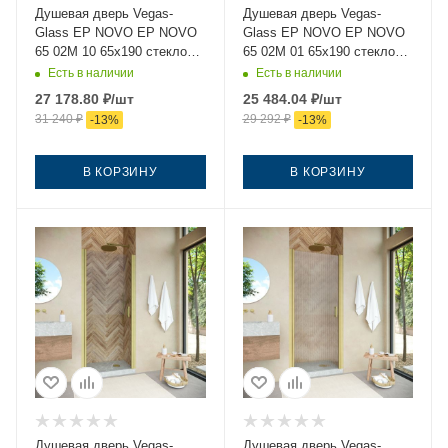
Душевая дверь Vegas-
Душевая дверь Vegas-
Glass EP NOVO EP NOVO
Glass EP NOVO EP NOVO
65 02М 10 65х190 стекло
65 02М 01 65х190 стекло
матовое профиль черный
прозрачное профиль
Есть в наличии
Есть в наличии
черный
27 178.80
₽
/шт
25 484.04
₽
/шт
31 240
₽
29 292
₽
-
13
%
-
13
%
В КОРЗИНУ
В КОРЗИНУ
Душевая дверь Vegas-
Душевая дверь Vegas-