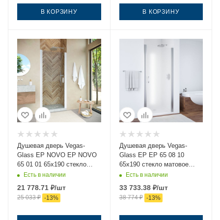
В КОРЗИНУ
В КОРЗИНУ
Душевая дверь Vegas-
Душевая дверь Vegas-
Glass EP NOVO EP NOVO
Glass EP EP 65 08 10
65 01 01 65х190 стекло
65х190 стекло матовое
прозрачное профиль белый
профиль хром
Есть в наличии
Есть в наличии
21 778.71
₽
/шт
33 733.38
₽
/шт
25 033
₽
38 774
₽
-
13
%
-
13
%