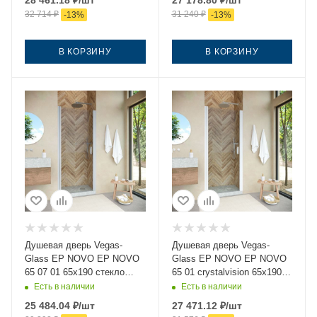
28 461.18
₽
/шт
27 178.80
₽
/шт
32 714
₽
31 240
₽
-
13
%
-
13
%
В КОРЗИНУ
В КОРЗИНУ
Душевая дверь Vegas-
Душевая дверь Vegas-
Glass EP NOVO EP NOVO
Glass EP NOVO EP NOVO
65 07 01 65х190 стекло
65 01 crystalvision 65х190
прозрачное профиль хром
стекло прозрачное
Есть в наличии
Есть в наличии
профиль белый
25 484.04
₽
/шт
27 471.12
₽
/шт