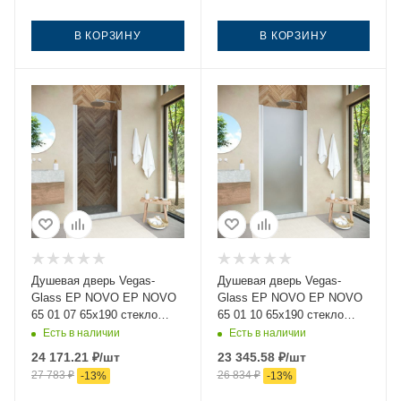
В КОРЗИНУ
В КОРЗИНУ
Душевая дверь Vegas-
Душевая дверь Vegas-
Glass EP NOVO EP NOVO
Glass EP NOVO EP NOVO
65 01 07 65х190 стекло
65 01 10 65х190 стекло
тонированное профиль
матовое профиль белый
Есть в наличии
Есть в наличии
белый
24 171.21
₽
/шт
23 345.58
₽
/шт
27 783
₽
26 834
₽
-
13
%
-
13
%