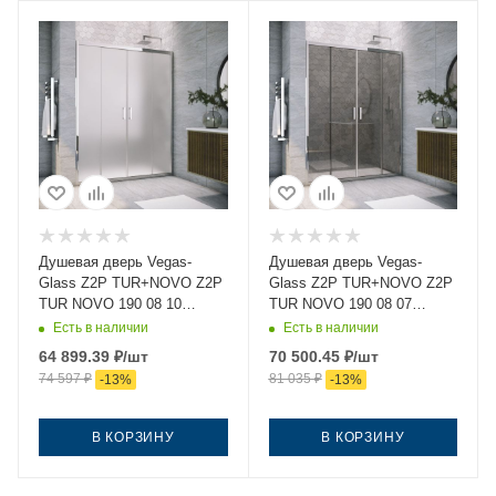
Душевая дверь Vegas-
Душевая дверь Vegas-
Glass Z2P TUR+NOVO Z2P
Glass Z2P TUR+NOVO Z2P
TUR NOVO 190 08 10
TUR NOVO 190 08 07
190х200 стекло матовое
190х200 стекло
Есть в наличии
Есть в наличии
профиль хром
тонированное профиль
64 899.39
₽
/шт
70 500.45
₽
/шт
хром
74 597
₽
81 035
₽
-
13
%
-
13
%
В КОРЗИНУ
В КОРЗИНУ