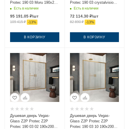
Protec 190 03 Moru 190х200
Protec 190 03 crystalvision
стекло рифленое профиль
190х200 стекло прозрачное
Есть в наличии
Есть в наличии
золото
профиль золото
95 191.05
₽
/шт
72 114.30
₽
/шт
109 415
₽
82 890
₽
-
13
%
-
13
%
В КОРЗИНУ
В КОРЗИНУ
Душевая дверь Vegas-
Душевая дверь Vegas-
Glass Z2P Protec Z2P
Glass Z2P Protec Z2P
Protec 190 03 02 190х200
Protec 190 03 10 190х200