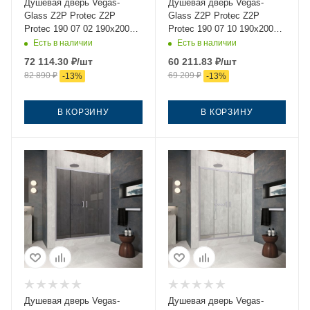
Душевая дверь Vegas-
Душевая дверь Vegas-
Glass Z2P Protec Z2P
Glass Z2P Protec Z2P
Protec 190 07 02 190х200
Protec 190 07 10 190х200
стекло рифленое профиль
стекло матовое профиль
Есть в наличии
Есть в наличии
хром
хром
72 114.30
₽
/шт
60 211.83
₽
/шт
82 890
₽
69 209
₽
-
13
%
-
13
%
В КОРЗИНУ
В КОРЗИНУ
Душевая дверь Vegas-
Душевая дверь Vegas-