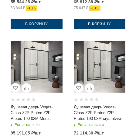
55 544.28
₽
/шт
65 812.89
₽
/шт
63 844
₽
75 647
₽
-
13
%
-
13
%
В КОРЗИНУ
В КОРЗИНУ
Душевая дверь Vegas-
Душевая дверь Vegas-
Glass Z2P Protec Z2P
Glass Z2P Protec Z2P
Protec 190 02М Moru
Protec 190 02М crystalvision
190х200 стекло рифленое
190х200 стекло прозрачное
Есть в наличии
Есть в наличии
профиль черный
профиль черный
95 191.05
₽
/шт
72 114.30
₽
/шт