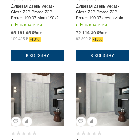
Душевая дверь Vegas-
Душевая дверь Vegas-
Glass Z2P Protec Z2P
Glass Z2P Protec Z2P
Protec 190 07 Moru 190х200
Protec 190 07 crystalvision
стекло рифленое профиль
190х200 стекло прозрачное
Есть в наличии
Есть в наличии
хром
профиль хром
95 191.05
₽
/шт
72 114.30
₽
/шт
109 415
₽
82 890
₽
-
13
%
-
13
%
В КОРЗИНУ
В КОРЗИНУ