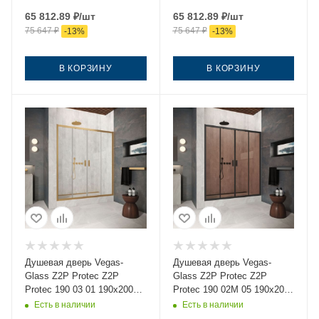
профиль золото
профиль золото
65 812.89
₽
/шт
65 812.89
₽
/шт
75 647
₽
75 647
₽
-
13
%
-
13
%
В КОРЗИНУ
В КОРЗИНУ
Душевая дверь Vegas-
Душевая дверь Vegas-
Glass Z2P Protec Z2P
Glass Z2P Protec Z2P
Protec 190 03 01 190х200
Protec 190 02М 05 190х200
стекло прозрачное
стекло тонированное
Есть в наличии
Есть в наличии
профиль золото
профиль черный