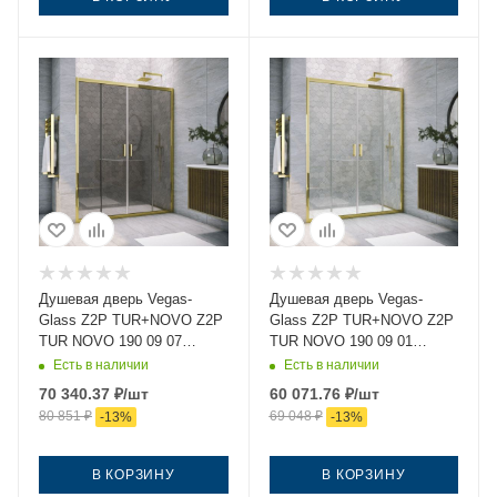
Душевая дверь Vegas-
Душевая дверь Vegas-
Glass Z2P TUR+NOVO Z2P
Glass Z2P TUR+NOVO Z2P
TUR NOVO 190 09 07
TUR NOVO 190 09 01
190х200 стекло
190х200 стекло прозрачное
Есть в наличии
Есть в наличии
тонированное профиль
профиль золото
70 340.37
₽
/шт
60 071.76
₽
/шт
золото
80 851
₽
69 048
₽
-
13
%
-
13
%
В КОРЗИНУ
В КОРЗИНУ