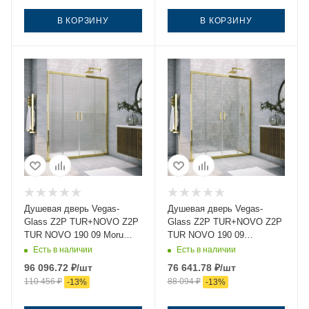
В КОРЗИНУ
В КОРЗИНУ
Душевая дверь Vegas-
Душевая дверь Vegas-
Glass Z2P TUR+NOVO Z2P
Glass Z2P TUR+NOVO Z2P
TUR NOVO 190 09 Moru
TUR NOVO 190 09
190х200 стекло рифленое
crystalvision 190х200
Есть в наличии
Есть в наличии
профиль золото
стекло прозрачное
96 096.72
₽
/шт
76 641.78
₽
/шт
профиль золото
110 456
₽
88 094
₽
-
13
%
-
13
%