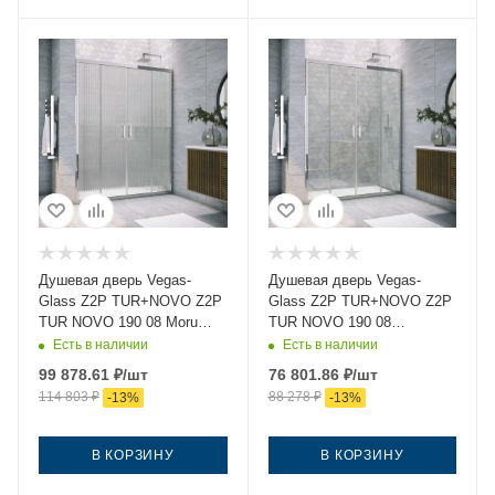
Душевая дверь Vegas-
Душевая дверь Vegas-
Glass Z2P TUR+NOVO Z2P
Glass Z2P TUR+NOVO Z2P
TUR NOVO 190 08 Moru
TUR NOVO 190 08
190х200 стекло рифленое
crystalvision 190х200
Есть в наличии
Есть в наличии
профиль хром
стекло прозрачное
99 878.61
₽
/шт
76 801.86
₽
/шт
профиль хром
114 803
₽
88 278
₽
-
13
%
-
13
%
В КОРЗИНУ
В КОРЗИНУ