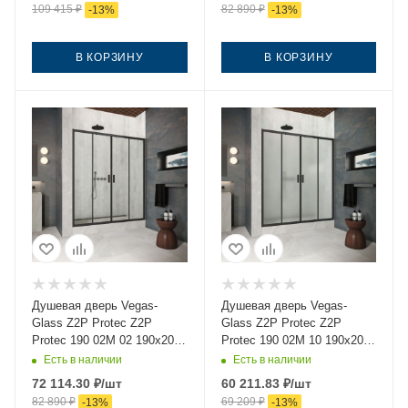
109 415
₽
82 890
₽
-
13
%
-
13
%
В КОРЗИНУ
В КОРЗИНУ
Душевая дверь Vegas-
Душевая дверь Vegas-
Glass Z2P Protec Z2P
Glass Z2P Protec Z2P
Protec 190 02М 02 190х200
Protec 190 02М 10 190х200
стекло рифленое профиль
стекло матовое профиль
Есть в наличии
Есть в наличии
черный
черный
72 114.30
₽
/шт
60 211.83
₽
/шт
82 890
₽
69 209
₽
-
13
%
-
13
%