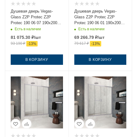
Душевая дверь Vegas-
Душевая дверь Vegas-
Glass Z2P Protec Z2P
Glass Z2P Protec Z2P
Protec 190 06 07 190х200
Protec 190 06 01 190х200
стекло тонированное
стекло прозрачное
Есть в наличии
Есть в наличии
профиль вороненая сталь
профиль вороненая сталь
81 075.30
₽
/шт
69 266.79
₽
/шт
93 190
₽
79 617
₽
-
13
%
-
13
%
В КОРЗИНУ
В КОРЗИНУ