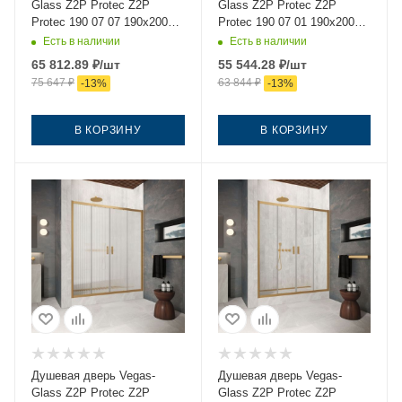
Glass Z2P Protec Z2P
Glass Z2P Protec Z2P
Protec 190 07 07 190х200
Protec 190 07 01 190х200
стекло тонированное
стекло прозрачное
Есть в наличии
Есть в наличии
профиль хром
профиль хром
65 812.89
₽
/шт
55 544.28
₽
/шт
75 647
₽
63 844
₽
-
13
%
-
13
%
В КОРЗИНУ
В КОРЗИНУ
Душевая дверь Vegas-
Душевая дверь Vegas-
Glass Z2P Protec Z2P
Glass Z2P Protec Z2P