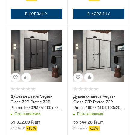
В КОРЗИНУ
В КОРЗИНУ
Душевая дверь Vegas-
Душевая дверь Vegas-
Glass Z2P Protec Z2P
Glass Z2P Protec Z2P
Protec 190 02М 07 190х200
Protec 190 02М 01 190х200
стекло тонированное
стекло прозрачное
Есть в наличии
Есть в наличии
профиль черный
профиль черный
65 812.89
₽
/шт
55 544.28
₽
/шт
75 647
₽
63 844
₽
-
13
%
-
13
%