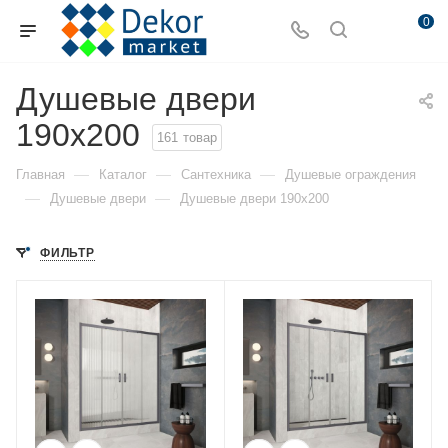
0
Душевые двери
190x200
161
товар
—
—
—
Главная
Каталог
Сантехника
Душевые ограждения
—
—
Душевые двери
Душевые двери 190x200
ФИЛЬТР