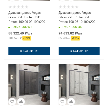
Душевая дверь Vegas-
Душевая дверь Vegas-
Glass Z2P Protec Z2P
Glass Z2P Protec Z2P
Protec 190 06 02 190х200
Protec 190 06 10 190х200
стекло рифленое профиль
стекло матовое профиль
Есть в наличии
Есть в наличии
вороненая сталь
вороненая сталь
88 322.40
₽
/шт
74 633.82
₽
/шт
101 520
₽
85 786
₽
-
13
%
-
13
%
В КОРЗИНУ
В КОРЗИНУ