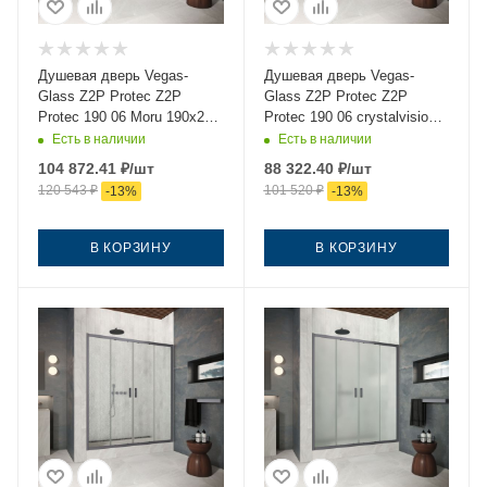
Душевая дверь Vegas-
Душевая дверь Vegas-
Glass Z2P Protec Z2P
Glass Z2P Protec Z2P
Protec 190 06 Moru 190х200
Protec 190 06 crystalvision
стекло рифленое профиль
190х200 стекло прозрачное
Есть в наличии
Есть в наличии
вороненая сталь
профиль вороненая сталь
104 872.41
₽
/шт
88 322.40
₽
/шт
120 543
₽
101 520
₽
-
13
%
-
13
%
В КОРЗИНУ
В КОРЗИНУ