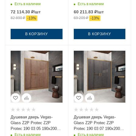
стекло рифленое профиль
стекло матовое профиль
Есть в наличии
Есть в наличии
золото
золото
72 114.30
₽
/шт
60 211.83
₽
/шт
82 890
₽
69 209
₽
-
13
%
-
13
%
В КОРЗИНУ
В КОРЗИНУ
Душевая дверь Vegas-
Душевая дверь Vegas-
Glass Z2P Protec Z2P
Glass Z2P Protec Z2P
Protec 190 03 05 190х200
Protec 190 03 07 190х200
стекло тонированное
стекло тонированное
Есть в наличии
Есть в наличии