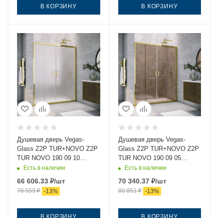
В КОРЗИНУ
В КОРЗИНУ
Душевая дверь Vegas-
Душевая дверь Vegas-
Glass Z2P TUR+NOVO Z2P
Glass Z2P TUR+NOVO Z2P
TUR NOVO 190 09 10
TUR NOVO 190 09 05
190х200 стекло матовое
190х200 стекло
Есть в наличии
Есть в наличии
профиль золото
тонированное профиль
66 606.33
₽
/шт
70 340.37
₽
/шт
золото
76 559
₽
80 851
₽
-
13
%
-
13
%
В КОРЗИНУ
В КОРЗИНУ