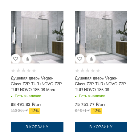
Душевая дверь Vegas-
Душевая дверь Vegas-
Glass Z2P TUR+NOVO Z2P
Glass Z2P TUR+NOVO Z2P
TUR NOVO 185 08 Moru
TUR NOVO 185 08
185х200 стекло рифленое
crystalvision 185х200
Есть в наличии
Есть в наличии
профиль хром
стекло прозрачное
98 491.83
₽
/шт
75 751.77
₽
/шт
профиль хром
113 209
₽
87 071
₽
-
13
%
-
13
%
В КОРЗИНУ
В КОРЗИНУ