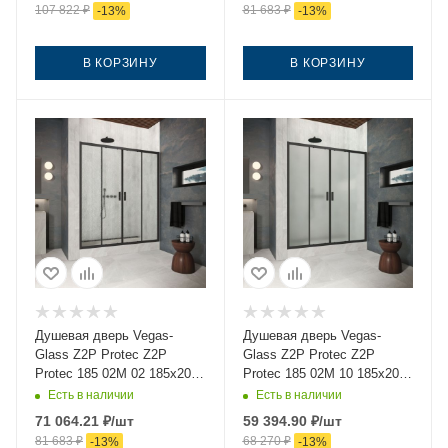
107 822
₽
81 683
₽
-
13
%
-
13
%
В КОРЗИНУ
В КОРЗИНУ
Душевая дверь Vegas-
Душевая дверь Vegas-
Glass Z2P Protec Z2P
Glass Z2P Protec Z2P
Protec 185 02М 02 185х200
Protec 185 02М 10 185х200
стекло рифленое профиль
стекло матовое профиль
Есть в наличии
Есть в наличии
черный
черный
71 064.21
₽
/шт
59 394.90
₽
/шт
81 683
₽
68 270
₽
-
13
%
-
13
%