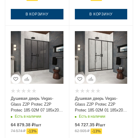
В КОРЗИНУ
В КОРЗИНУ
Душевая дверь Vegas-
Душевая дверь Vegas-
Glass Z2P Protec Z2P
Glass Z2P Protec Z2P
Protec 185 02М 07 185х200
Protec 185 02М 01 185х200
стекло тонированное
стекло прозрачное
Есть в наличии
Есть в наличии
профиль черный
профиль черный
64 879.38
₽
/шт
54 727.35
₽
/шт
74 574
₽
62 905
₽
-
13
%
-
13
%