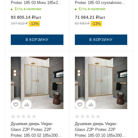
Protec 185 03 Moru 185х200
Protec 185 03 crystalvision
стекло рифленое профиль
185х200 стекло прозрачное
Есть в наличии
Есть в наличии
золото
профиль золото
93 805.14
₽
/шт
71 064.21
₽
/шт
107 822
₽
81 683
₽
-
13
%
-
13
%
В КОРЗИНУ
В КОРЗИНУ
Душевая дверь Vegas-
Душевая дверь Vegas-
Glass Z2P Protec Z2P
Glass Z2P Protec Z2P
Protec 185 03 02 185х200
Protec 185 03 10 185х200