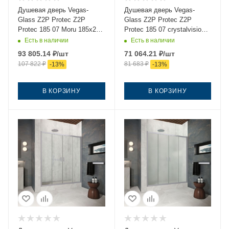
Душевая дверь Vegas-
Душевая дверь Vegas-
Glass Z2P Protec Z2P
Glass Z2P Protec Z2P
Protec 185 07 Moru 185х200
Protec 185 07 crystalvision
стекло рифленое профиль
185х200 стекло прозрачное
Есть в наличии
Есть в наличии
хром
профиль хром
93 805.14
₽
/шт
71 064.21
₽
/шт
107 822
₽
81 683
₽
-
13
%
-
13
%
В КОРЗИНУ
В КОРЗИНУ