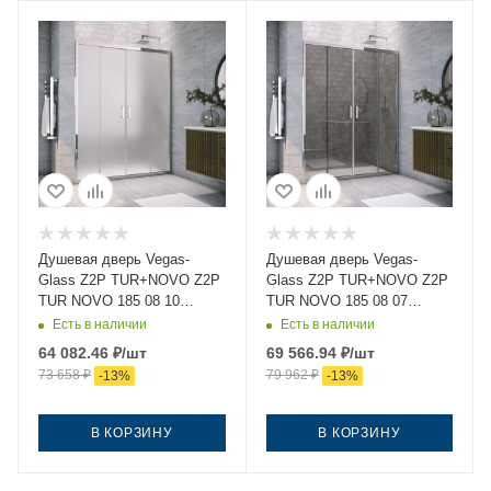
Душевая дверь Vegas-
Душевая дверь Vegas-
Glass Z2P TUR+NOVO Z2P
Glass Z2P TUR+NOVO Z2P
TUR NOVO 185 08 10
TUR NOVO 185 08 07
185х200 стекло матовое
185х200 стекло
Есть в наличии
Есть в наличии
профиль хром
тонированное профиль
64 082.46
₽
/шт
69 566.94
₽
/шт
хром
73 658
₽
79 962
₽
-
13
%
-
13
%
В КОРЗИНУ
В КОРЗИНУ