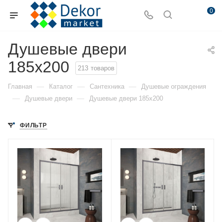
0
Душевые двери
185x200
213
товаров
—
—
—
Главная
Каталог
Сантехника
Душевые ограждения
—
—
Душевые двери
Душевые двери 185x200
ФИЛЬТР