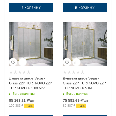
В КОРЗИНУ
В КОРЗИНУ
Душевая дверь Vegas-
Душевая дверь Vegas-
Glass Z2P TUR+NOVO Z2P
Glass Z2P TUR+NOVO Z2P
TUR NOVO 185 09 Moru
TUR NOVO 185 09
185х200 стекло рифленое
crystalvision 185х200
Есть в наличии
Есть в наличии
профиль золото
стекло прозрачное
95 163.21
₽
/шт
75 591.69
₽
/шт
профиль золото
109 383
₽
86 887
₽
-
13
%
-
13
%