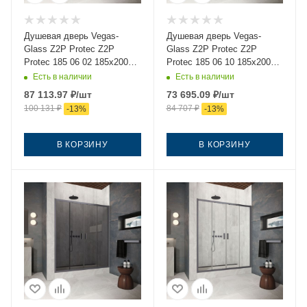
Душевая дверь Vegas-
Душевая дверь Vegas-
Glass Z2P Protec Z2P
Glass Z2P Protec Z2P
Protec 185 06 02 185х200
Protec 185 06 10 185х200
стекло рифленое профиль
стекло матовое профиль
Есть в наличии
Есть в наличии
вороненая сталь
вороненая сталь
87 113.97
₽
/шт
73 695.09
₽
/шт
100 131
₽
84 707
₽
-
13
%
-
13
%
В КОРЗИНУ
В КОРЗИНУ