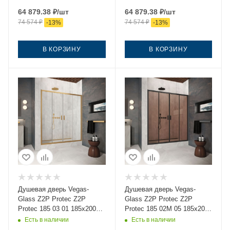
профиль золото
профиль золото
64 879.38
₽
/шт
64 879.38
₽
/шт
74 574
₽
74 574
₽
-
13
%
-
13
%
В КОРЗИНУ
В КОРЗИНУ
Душевая дверь Vegas-
Душевая дверь Vegas-
Glass Z2P Protec Z2P
Glass Z2P Protec Z2P
Protec 185 03 01 185х200
Protec 185 02М 05 185х200
стекло прозрачное
стекло тонированное
Есть в наличии
Есть в наличии
профиль золото
профиль черный