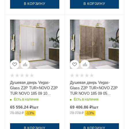
В КОРЗИНУ
В КОРЗИНУ
Душевая дверь Vegas-
Душевая дверь Vegas-
Glass Z2P TUR+NOVO Z2P
Glass Z2P TUR+NOVO Z2P
TUR NOVO 185 09 10
TUR NOVO 185 09 05
185х200 стекло матовое
185х200 стекло
Есть в наличии
Есть в наличии
профиль золото
тонированное профиль
65 556.24
₽
/шт
69 406.86
₽
/шт
золото
75 352
₽
79 778
₽
-
13
%
-
13
%
В КОРЗИНУ
В КОРЗИНУ