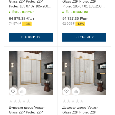
Glass Z2P Protec Z2P
Glass Z2P Protec Z2P
Protec 185 07 07 185х200
Protec 185 07 01 185х200
стекло тонированное
стекло прозрачное
Есть в наличии
Есть в наличии
профиль хром
профиль хром
64 879.38
₽
/шт
54 727.35
₽
/шт
74 574
₽
62 905
₽
-
13
%
-
13
%
В КОРЗИНУ
В КОРЗИНУ
Душевая дверь Vegas-
Душевая дверь Vegas-
Glass Z2P Protec Z2P
Glass Z2P Protec Z2P