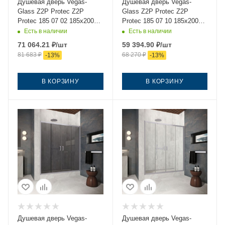
Душевая дверь Vegas-
Душевая дверь Vegas-
Glass Z2P Protec Z2P
Glass Z2P Protec Z2P
Protec 185 07 02 185х200
Protec 185 07 10 185х200
стекло рифленое профиль
стекло матовое профиль
Есть в наличии
Есть в наличии
хром
хром
71 064.21
₽
/шт
59 394.90
₽
/шт
81 683
₽
68 270
₽
-
13
%
-
13
%
В КОРЗИНУ
В КОРЗИНУ
Душевая дверь Vegas-
Душевая дверь Vegas-