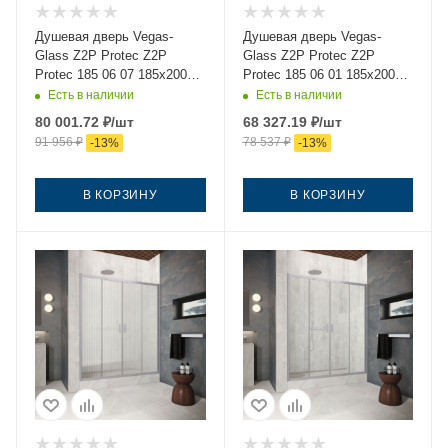
Душевая дверь Vegas-
Душевая дверь Vegas-
Glass Z2P Protec Z2P
Glass Z2P Protec Z2P
Protec 185 06 07 185х200
Protec 185 06 01 185х200
стекло тонированное
стекло прозрачное
Есть в наличии
Есть в наличии
профиль вороненая сталь
профиль вороненая сталь
80 001.72
₽
/шт
68 327.19
₽
/шт
91 956
₽
78 537
₽
-
13
%
-
13
%
В КОРЗИНУ
В КОРЗИНУ