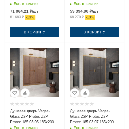
стекло рифленое профиль
стекло матовое профиль
Есть в наличии
Есть в наличии
золото
золото
71 064.21
₽
/шт
59 394.90
₽
/шт
81 683
₽
68 270
₽
-
13
%
-
13
%
В КОРЗИНУ
В КОРЗИНУ
Душевая дверь Vegas-
Душевая дверь Vegas-
Glass Z2P Protec Z2P
Glass Z2P Protec Z2P
Protec 185 03 05 185х200
Protec 185 03 07 185х200
стекло тонированное
стекло тонированное
Есть в наличии
Есть в наличии