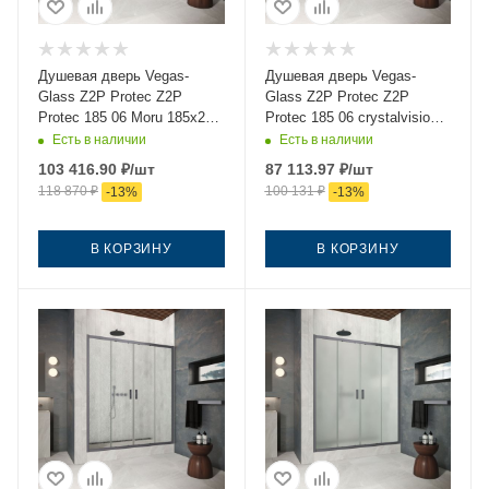
Душевая дверь Vegas-
Душевая дверь Vegas-
Glass Z2P Protec Z2P
Glass Z2P Protec Z2P
Protec 185 06 Moru 185х200
Protec 185 06 crystalvision
стекло рифленое профиль
185х200 стекло прозрачное
Есть в наличии
Есть в наличии
вороненая сталь
профиль вороненая сталь
103 416.90
₽
/шт
87 113.97
₽
/шт
118 870
₽
100 131
₽
-
13
%
-
13
%
В КОРЗИНУ
В КОРЗИНУ