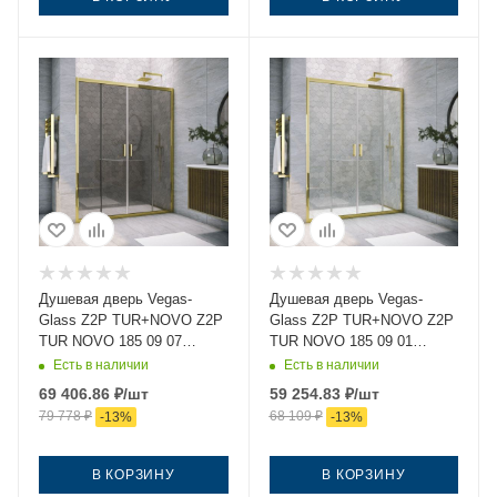
Душевая дверь Vegas-
Душевая дверь Vegas-
Glass Z2P TUR+NOVO Z2P
Glass Z2P TUR+NOVO Z2P
TUR NOVO 185 09 07
TUR NOVO 185 09 01
185х200 стекло
185х200 стекло прозрачное
Есть в наличии
Есть в наличии
тонированное профиль
профиль золото
69 406.86
₽
/шт
59 254.83
₽
/шт
золото
79 778
₽
68 109
₽
-
13
%
-
13
%
В КОРЗИНУ
В КОРЗИНУ