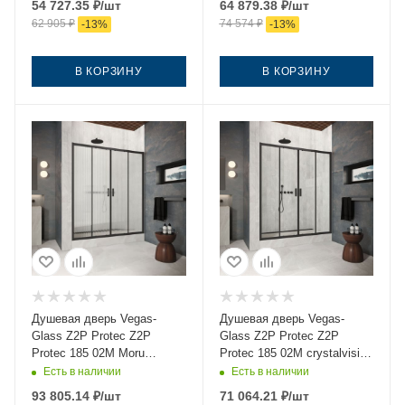
54 727.35
₽
/шт
64 879.38
₽
/шт
62 905
₽
74 574
₽
-
13
%
-
13
%
В КОРЗИНУ
В КОРЗИНУ
Душевая дверь Vegas-
Душевая дверь Vegas-
Glass Z2P Protec Z2P
Glass Z2P Protec Z2P
Protec 185 02М Moru
Protec 185 02М crystalvision
185х200 стекло рифленое
185х200 стекло прозрачное
Есть в наличии
Есть в наличии
профиль черный
профиль черный
93 805.14
₽
/шт
71 064.21
₽
/шт