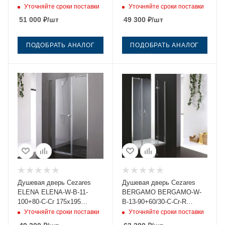
стекло прозрачное
прозрачное профиль хром
Уточняйте сроки поставки
Уточняйте сроки поставки
профиль хром
51 000
₽
/шт
49 300
₽
/шт
ПОДОБРАТЬ АНАЛОГ
ПОДОБРАТЬ АНАЛОГ
Душевая дверь Cezares
Душевая дверь Cezares
ELENA ELENA-W-B-11-
BERGAMO BERGAMO-W-
100+80-C-Cr 175х195
B-13-90+60/30-C-Cr-R
стекло прозрачное
175х195 стекло прозрачное
Уточняйте сроки поставки
Уточняйте сроки поставки
профиль хром
профиль хром