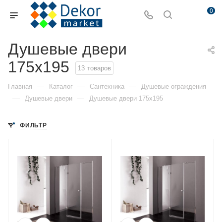
0
Душевые двери
175x195
13
товаров
—
—
—
Главная
Каталог
Сантехника
Душевые ограждения
—
—
Душевые двери
Душевые двери 175x195
ФИЛЬТР