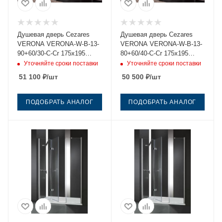
Душевая дверь Cezares
Душевая дверь Cezares
VERONA VERONA-W-B-13-
VERONA VERONA-W-B-13-
90+60/30-C-Cr 175х195
80+60/40-C-Cr 175х195
стекло прозрачное
стекло прозрачное
Уточняйте сроки поставки
Уточняйте сроки поставки
профиль хром
профиль хром
51 100
₽
/шт
50 500
₽
/шт
ПОДОБРАТЬ АНАЛОГ
ПОДОБРАТЬ АНАЛОГ