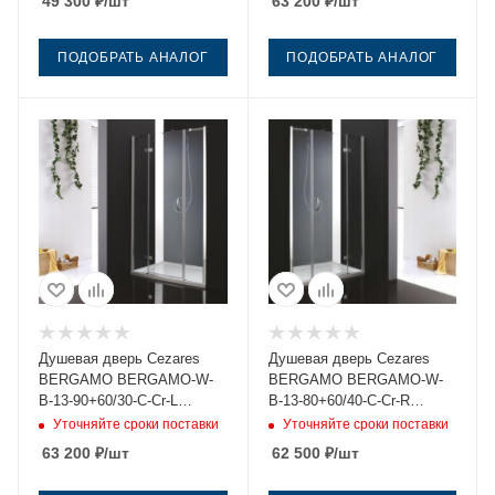
49 300
₽
/шт
63 200
₽
/шт
ПОДОБРАТЬ АНАЛОГ
ПОДОБРАТЬ АНАЛОГ
Душевая дверь Cezares
Душевая дверь Cezares
BERGAMO BERGAMO-W-
BERGAMO BERGAMO-W-
B-13-90+60/30-C-Cr-L
B-13-80+60/40-C-Cr-R
175х195 стекло прозрачное
175х195 стекло прозрачное
Уточняйте сроки поставки
Уточняйте сроки поставки
профиль хром
профиль хром
63 200
₽
/шт
62 500
₽
/шт