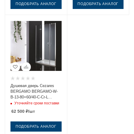
ПОДОБРАТЬ АНАЛОГ
ПОДОБРАТЬ АНАЛОГ
Душевая дверь Cezares
BERGAMO BERGAMO-W-
B-13-80+60/40-C-Cr-L
175х195 стекло прозрачное
Уточняйте сроки поставки
профиль хром
62 500
₽
/шт
ПОДОБРАТЬ АНАЛОГ