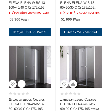
ELENA ELENA-W-BS-13-
ELENA ELENA-W-B-13-
100+40/40-C-Cr 175х195
90+60/30-C-Cr 175х195
стекло прозрачное
стекло прозрачное
Уточняйте сроки поставки
Уточняйте сроки поставки
профиль хром
профиль хром
58 300
₽
/шт
51 600
₽
/шт
ПОДОБРАТЬ АНАЛОГ
ПОДОБРАТЬ АНАЛОГ
Душевая дверь Cezares
Душевая дверь Cezares
ELENA ELENA-W-B-13-
ELENA ELENA-W-B-11-
80+60/40-C-Cr 175х195
90+90-C-Cr 175х195 стекло