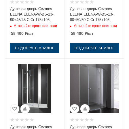
Душевая дверь Cezares
Душевая дверь Cezares
ELENA ELENA-W-BS-13-
ELENA ELENA-W-BS-13-
90+45/45-C-Cr 175х195
80+50/50-C-Cr 175х195
стекло прозрачное
стекло прозрачное
Уточняйте сроки поставки
Уточняйте сроки поставки
профиль хром
профиль хром
58 400
₽
/шт
58 400
₽
/шт
ПОДОБРАТЬ АНАЛОГ
ПОДОБРАТЬ АНАЛОГ
Душевая дверь Cezares
Душевая дверь Cezares