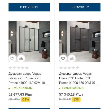
В КОРЗИНУ
В КОРЗИНУ
Душевая дверь Vegas-
Душевая дверь Vegas-
Glass Z2P Protec Z2P
Glass Z2P Protec Z2P
Protec h1900 160 02М 10
Protec h1900 160 02М 07
160х190 стекло матовое
160х190 стекло
Есть в наличии
Есть в наличии
профиль черный
тонированное профиль
52 677.63
₽
/шт
57 345.18
₽
/шт
черный
60 549
₽
65 914
₽
-
13
%
-
13
%