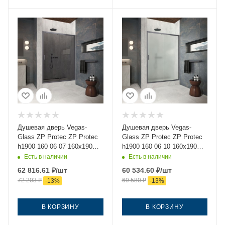
Душевая дверь Vegas-
Душевая дверь Vegas-
Glass ZP Protec ZP Protec
Glass ZP Protec ZP Protec
h1900 160 06 07 160х190
h1900 160 06 10 160х190
стекло тонированное
стекло матовое профиль
Есть в наличии
Есть в наличии
профиль вороненая сталь
вороненая сталь
62 816.61
₽
/шт
60 534.60
₽
/шт
72 203
₽
69 580
₽
-
13
%
-
13
%
В КОРЗИНУ
В КОРЗИНУ