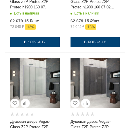
Glass Z2P Protec Z2P
Glass Z2P Protec Z2P
Protec h1900 160 07
Protec h1900 160 07 02
crystalvision 160х190
160х190 стекло рифленое
Есть в наличии
Есть в наличии
стекло прозрачное
профиль хром
62 679.15
₽
/шт
62 679.15
₽
/шт
профиль хром
72 045
₽
72 045
₽
-
13
%
-
13
%
В КОРЗИНУ
В КОРЗИНУ
Душевая дверь Vegas-
Душевая дверь Vegas-
Glass Z2P Protec Z2P
Glass Z2P Protec Z2P