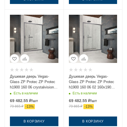
Душевая дверь Vegas-
Душевая дверь Vegas-
Glass ZP Protec ZP Protec
Glass ZP Protec ZP Protec
h1900 160 06 crystalvision
h1900 160 06 02 160х190
160х190 стекло прозрачное
стекло рифленое профиль
Есть в наличии
Есть в наличии
профиль вороненая сталь
вороненая сталь
69 482.55
₽
/шт
69 482.55
₽
/шт
79 865
₽
79 865
₽
-
13
%
-
13
%
В КОРЗИНУ
В КОРЗИНУ