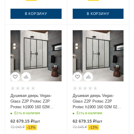
В КОРЗИНУ
В КОРЗИНУ
Душевая дверь Vegas-
Душевая дверь Vegas-
Glass Z2P Protec Z2P
Glass Z2P Protec Z2P
Protec h1900 160 02М
Protec h1900 160 02М 02
crystalvision 160х190
160х190 стекло рифленое
Есть в наличии
Есть в наличии
стекло прозрачное
профиль черный
62 679.15
₽
/шт
62 679.15
₽
/шт
профиль черный
72 045
₽
72 045
₽
-
13
%
-
13
%