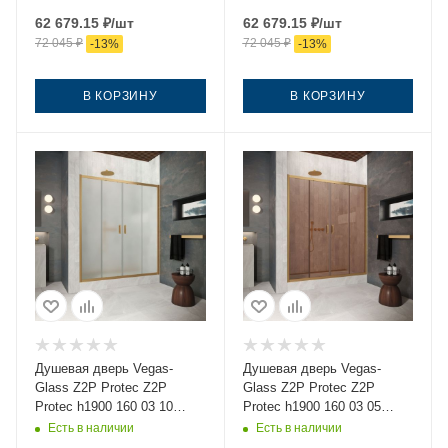
стекло прозрачное
профиль золото
62 679.15
₽
/шт
62 679.15
₽
/шт
профиль золото
72 045
₽
72 045
₽
-
13
%
-
13
%
В КОРЗИНУ
В КОРЗИНУ
Душевая дверь Vegas-
Душевая дверь Vegas-
Glass Z2P Protec Z2P
Glass Z2P Protec Z2P
Protec h1900 160 03 10
Protec h1900 160 03 05
160х190 стекло матовое
160х190 стекло
Есть в наличии
Есть в наличии
профиль золото
тонированное профиль