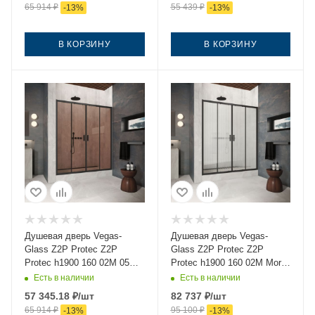
65 914
₽
55 439
₽
-
13
%
-
13
%
В КОРЗИНУ
В КОРЗИНУ
Душевая дверь Vegas-
Душевая дверь Vegas-
Glass Z2P Protec Z2P
Glass Z2P Protec Z2P
Protec h1900 160 02М 05
Protec h1900 160 02М Moru
160х190 стекло
160х190 стекло рифленое
Есть в наличии
Есть в наличии
тонированное профиль
профиль черный
57 345.18
₽
/шт
82 737
₽
/шт
черный
65 914
₽
95 100
₽
-
13
%
-
13
%