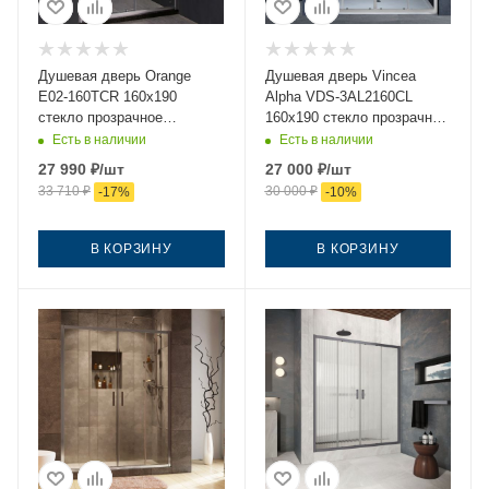
Душевая дверь Orange
Душевая дверь Vincea
E02-160TCR 160х190
Alpha VDS-3AL2160CL
стекло прозрачное
160х190 стекло прозрачное
профиль хром
профиль хром
Есть в наличии
Есть в наличии
27 990
₽
/шт
27 000
₽
/шт
33 710
₽
30 000
₽
-
17
%
-
10
%
В КОРЗИНУ
В КОРЗИНУ