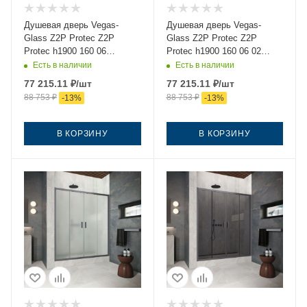
Душевая дверь Vegas-
Душевая дверь Vegas-
Glass Z2P Protec Z2P
Glass Z2P Protec Z2P
Protec h1900 160 06
Protec h1900 160 06 02
crystalvision 160х190
160х190 стекло рифленое
Есть в наличии
Есть в наличии
стекло прозрачное
профиль вороненая сталь
77 215.11
₽
/шт
77 215.11
₽
/шт
профиль вороненая сталь
88 753
₽
88 753
₽
-
13
%
-
13
%
В КОРЗИНУ
В КОРЗИНУ