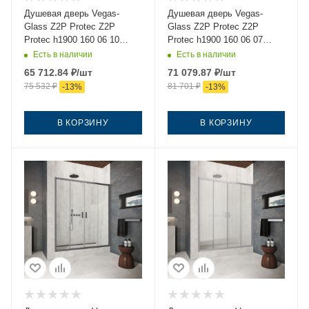
Душевая дверь Vegas-
Душевая дверь Vegas-
Glass Z2P Protec Z2P
Glass Z2P Protec Z2P
Protec h1900 160 06 10
Protec h1900 160 06 07
160х190 стекло матовое
160х190 стекло
Есть в наличии
Есть в наличии
профиль вороненая сталь
тонированное профиль
65 712.84
₽
/шт
71 079.87
₽
/шт
вороненая сталь
75 532
₽
81 701
₽
-
13
%
-
13
%
В КОРЗИНУ
В КОРЗИНУ