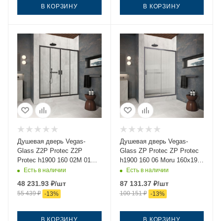
В КОРЗИНУ
В КОРЗИНУ
Душевая дверь Vegas-
Душевая дверь Vegas-
Glass Z2P Protec Z2P
Glass ZP Protec ZP Protec
Protec h1900 160 02М 01
h1900 160 06 Moru 160х190
160х190 стекло прозрачное
стекло рифленое профиль
Есть в наличии
Есть в наличии
профиль черный
вороненая сталь
48 231.93
₽
/шт
87 131.37
₽
/шт
55 439
₽
100 151
₽
-
13
%
-
13
%
В КОРЗИНУ
В КОРЗИНУ