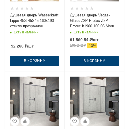
Душевая дверь Wasserkraft
Душевая дверь Vegas-
Lippe 45S 45S45 160х190
Glass Z2P Protec Z2P
стекло прозрачное
Protec h1900 160 06 Moru
профиль хром
160х190 стекло рифленое
Есть в наличии
Есть в наличии
профиль вороненая сталь
91 560.54
₽
/шт
105 242
₽
52 260
₽
/шт
-
13
%
В КОРЗИНУ
В КОРЗИНУ