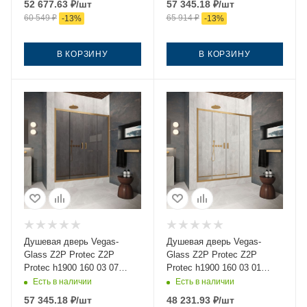
52 677.63
₽
/шт
57 345.18
₽
/шт
золото
60 549
₽
65 914
₽
-
13
%
-
13
%
В КОРЗИНУ
В КОРЗИНУ
Душевая дверь Vegas-
Душевая дверь Vegas-
Glass Z2P Protec Z2P
Glass Z2P Protec Z2P
Protec h1900 160 03 07
Protec h1900 160 03 01
160х190 стекло
160х190 стекло прозрачное
Есть в наличии
Есть в наличии
тонированное профиль
профиль золото
57 345.18
₽
/шт
48 231.93
₽
/шт
золото