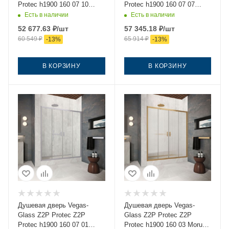
Protec h1900 160 07 10
Protec h1900 160 07 07
160х190 стекло матовое
160х190 стекло
Есть в наличии
Есть в наличии
профиль хром
тонированное профиль
52 677.63
₽
/шт
57 345.18
₽
/шт
хром
60 549
₽
65 914
₽
-
13
%
-
13
%
В КОРЗИНУ
В КОРЗИНУ
Душевая дверь Vegas-
Душевая дверь Vegas-
Glass Z2P Protec Z2P
Glass Z2P Protec Z2P
Protec h1900 160 07 01
Protec h1900 160 03 Moru