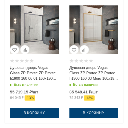
Душевая дверь Vegas-
Душевая дверь Vegas-
Glass ZP Protec ZP Protec
Glass ZP Protec ZP Protec
h1900 160 06 01 160х190
h1900 160 03 Moru 160х190
стекло прозрачное
стекло рифленое профиль
Есть в наличии
Есть в наличии
профиль вороненая сталь
золото
55 719.15
₽
/шт
65 548.41
₽
/шт
64 045
₽
75 343
₽
-
13
%
-
13
%
В КОРЗИНУ
В КОРЗИНУ