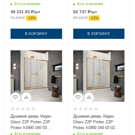
160х190 стекло прозрачное
160х190 стекло рифленое
Есть в наличии
Есть в наличии
профиль хром
профиль золото
48 231.93
₽
/шт
82 737
₽
/шт
55 439
₽
95 100
₽
-
13
%
-
13
%
В КОРЗИНУ
В КОРЗИНУ
Душевая дверь Vegas-
Душевая дверь Vegas-
Glass Z2P Protec Z2P
Glass Z2P Protec Z2P
Protec h1900 160 03
Protec h1900 160 03 02
crystalvision 160х190
160х190 стекло рифленое
Есть в наличии
Есть в наличии