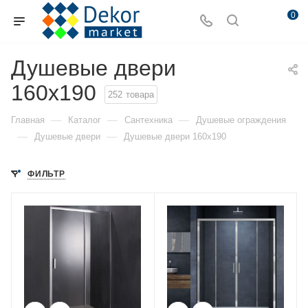
0
Душевые двери
160x190
252
товара
—
—
—
Главная
Каталог
Сантехника
Душевые ограждения
—
—
Душевые двери
Душевые двери 160x190
ФИЛЬТР