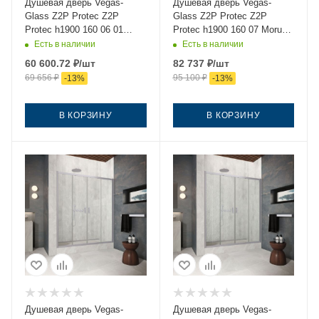
Душевая дверь Vegas-
Душевая дверь Vegas-
Glass Z2P Protec Z2P
Glass Z2P Protec Z2P
Protec h1900 160 06 01
Protec h1900 160 07 Moru
160х190 стекло прозрачное
160х190 стекло рифленое
Есть в наличии
Есть в наличии
профиль вороненая сталь
профиль хром
60 600.72
₽
/шт
82 737
₽
/шт
69 656
₽
95 100
₽
-
13
%
-
13
%
В КОРЗИНУ
В КОРЗИНУ
Душевая дверь Vegas-
Душевая дверь Vegas-