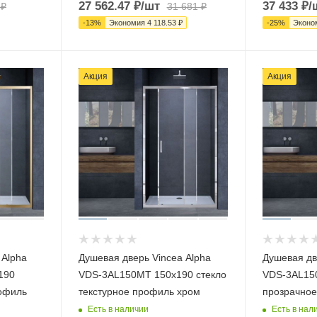
27 562.47
₽
/шт
37 433
₽
/
₽
31 681
₽
-
13
%
Экономия
4 118.53
₽
-
25
%
Эконо
Акция
Акция
 Alpha
Душевая дверь Vincea Alpha
Душевая дв
190
VDS-3AL150MT 150х190 стекло
VDS-3AL150
рофиль
текстурное профиль хром
прозрачное
Есть в наличии
Есть в нал