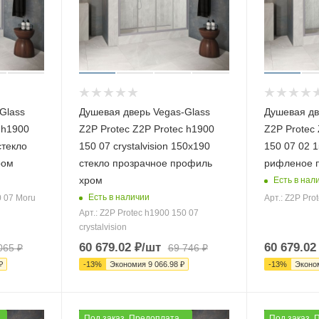
Glass
Душевая дверь Vegas-Glass
Душевая дв
 h1900
Z2P Protec Z2P Protec h1900
Z2P Protec 
стекло
150 07 crystalvision 150х190
150 07 02 
ром
стекло прозрачное профиль
рифленое 
хром
Есть в нал
Есть в наличии
0 07 Moru
Арт.: Z2P Pro
Арт.: Z2P Protec h1900 150 07
crystalvision
60 679.02
₽
/шт
60 679.02
065
₽
69 746
₽
₽
-
13
%
Экономия
9 066.98
₽
-
13
%
Эконо
Под заказ. Предоплата
Под заказ. 