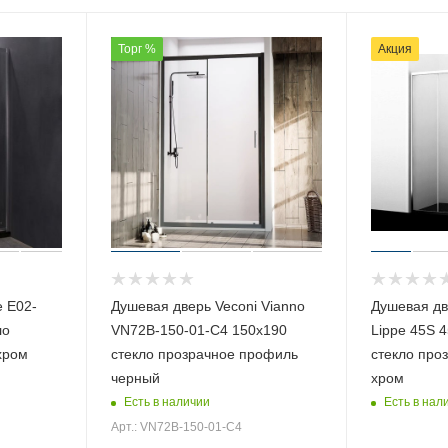
Торг %
Акция
 E02-
Душевая дверь Veconi Vianno
Душевая дв
ло
VN72B-150-01-C4 150х190
Lippe 45S 
хром
стекло прозрачное профиль
стекло про
черный
хром
Есть в наличии
Есть в нал
Арт.: VN72B-150-01-C4