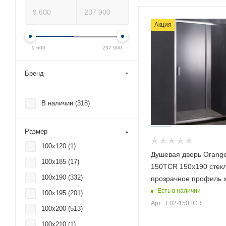
Акция
9 600
237 900
Бренд
В наличии (
318
)
Размер
100x120 (
1
)
Душевая дверь Orange
100x185 (
17
)
150TCR 150х190 стек
100x190 (
332
)
прозрачное профиль 
Есть в наличии
100x195 (
201
)
Арт.: E02-150TCR
100x200 (
513
)
100x210 (
1
)