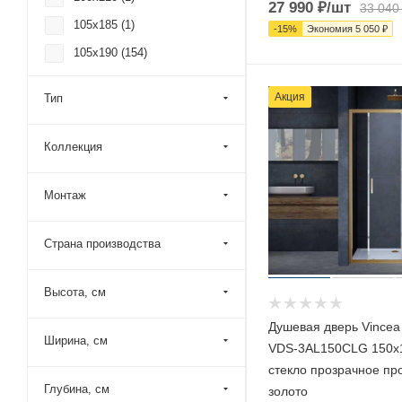
27 990
₽
/шт
33 040
105x185 (
1
)
-
15
%
Экономия
5 050
₽
105x190 (
154
)
105x195 (
1
)
Акция
Тип
105x200 (
260
)
110x185 (
7
)
Коллекция
110x190 (
283
)
110x195 (
134
)
Монтаж
110x200 (
393
)
Страна производства
115x185 (
1
)
115x190 (
154
)
Высота, см
115x195 (
3
)
Душевая дверь Vincea
115x200 (
260
)
Ширина, см
VDS-3AL150CLG 150х
120x140 (
1
)
стекло прозрачное п
120x185 (
15
)
Глубина, см
золото