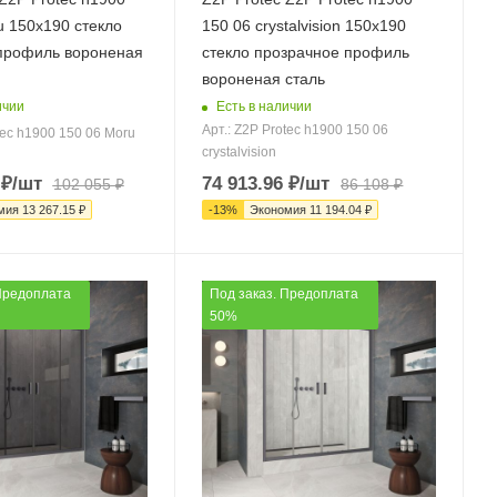
u 150х190 стекло
150 06 crystalvision 150х190
профиль вороненая
стекло прозрачное профиль
вороненая сталь
ичии
Есть в наличии
Арт.: Z2P Protec h1900 150 06
tec h1900 150 06 Moru
crystalvision
₽
/шт
74 913.96
₽
/шт
102 055
₽
86 108
₽
мия
13 267.15
₽
-
13
%
Экономия
11 194.04
₽
Предоплата
Под заказ. Предоплата
50%