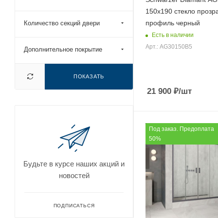
150х190 стекло прозр
135x200 (
354
)
профиль черный
Количество секций двери
140x185 (
9
)
Есть в наличии
140x190 (
297
)
Арт.: AG30150B5
Дополнительное покрытие
140x195 (
131
)
140x200 (
498
)
ПОКАЗАТЬ
145x185 (
1
)
21 900
₽
/шт
145x190 (
206
)
145x195 (
3
)
Под заказ. Предоплата
145x200 (
354
)
50%
150x185 (
8
)
Будьте в курсе наших акций и
150x190 (
323
)
новостей
150x195 (
105
)
150x200 (
516
)
ПОДПИСАТЬСЯ
155x185 (
1
)