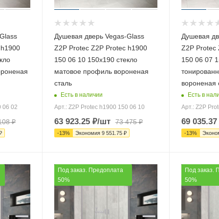
Glass
Душевая дверь Vegas-Glass
Душевая дв
 h1900
Z2P Protec Z2P Protec h1900
Z2P Protec 
кло
150 06 10 150х190 стекло
150 06 07 
ороненая
матовое профиль вороненая
тонирован
сталь
вороненая 
Есть в наличии
Есть в нал
0 06 02
Арт.: Z2P Protec h1900 150 06 10
Арт.: Z2P Pro
63 923.25
₽
/шт
69 035.37
108
₽
73 475
₽
₽
-
13
%
Экономия
9 551.75
₽
-
13
%
Эконо
Под заказ. Предоплата
Под заказ. 
50%
50%