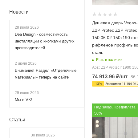
155x190 (
228
)
Новости
155x195 (
4
)
Душевая дверь Vegas-
155x200 (
421
)
28 июля 2026
Z2P Protec Z2P Protec
160x185 (
4
)
Dea Design - совместимость
150 06 02 150х190 сте
инсталляции с кнопками других
160x190 (
252
)
рифленое профиль в
производителей
сталь
160x195 (
82
)
Есть в наличии
160x200 (
378
)
2 июля 2026
Арт.: Z2P Protec h1900 15
Внимание! Раздел «Отделочные
160x210 (
1
)
74 913.96
₽
/шт
86 
материалы» теперь на сайте
165x190 (
166
)
-
13
%
Экономия
11 194.04
165x195 (
9
)
29 июня 2026
Мы в VK!
165x200 (
285
)
Под заказ. Предоплата
170x185 (
4
)
50%
Статьи
170x190 (
247
)
170x195 (
37
)
30 июля 2026