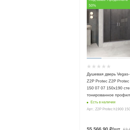
50%
195x190 (
79
)
195x195 (
10
)
195x200 (
161
)
200x185 (
2
)
200x190 (
156
)
200x195 (
10
)
200x200 (
120
)
205x190 (
79
)
Душевая дверь Vegas-
205x195 (
5
)
Z2P Protec Z2P Protec
205x200 (
119
)
150 07 07 150х190 сте
тонированное профил
210x190 (
154
)
Есть в наличии
210x195 (
4
)
Арт.: Z2P Protec h1900 15
210x200 (
119
)
215x190 (
78
)
55 566.90
₽
/шт
63 