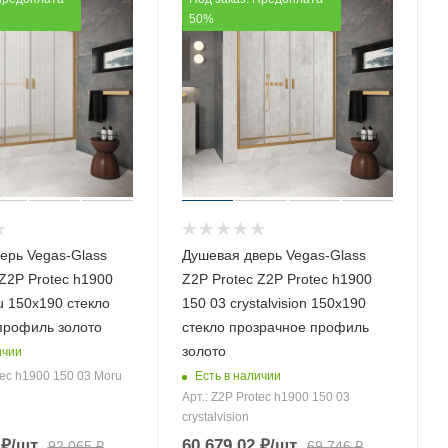
50%
ерь Vegas-Glass
Душевая дверь Vegas-Glass
Z2P Protec h1900
Z2P Protec Z2P Protec h1900
u 150х190 стекло
150 03 crystalvision 150х190
профиль золото
стекло прозрачное профиль
золото
ичии
Есть в наличии
tec h1900 150 03 Moru
Арт.: Z2P Protec h1900 150 03
crystalvision
₽
/шт
60 679.02
₽
/шт
92 065
₽
69 746
₽