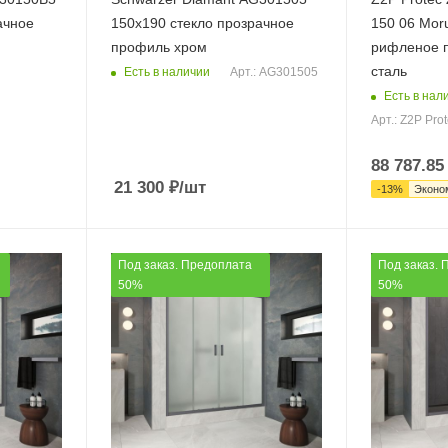
ачное
150х190 стекло прозрачное
150 06 Mor
профиль хром
рифленое 
сталь
Есть в наличии
Арт.: AG301505
Есть в нал
Арт.: Z2P Pro
88 787.85
21 300
₽
/шт
-
13
%
Эконо
Под заказ. Предоплата
Под заказ. 
50%
50%