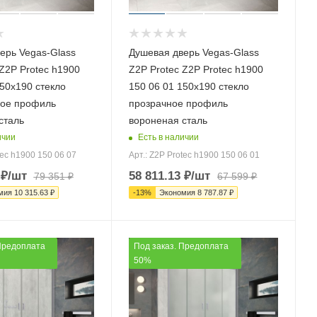
ерь Vegas-Glass
Душевая дверь Vegas-Glass
Z2P Protec h1900
Z2P Protec Z2P Protec h1900
150х190 стекло
150 06 01 150х190 стекло
ное профиль
прозрачное профиль
сталь
вороненая сталь
ичии
Есть в наличии
tec h1900 150 06 07
Арт.: Z2P Protec h1900 150 06 01
₽
/шт
58 811.13
₽
/шт
79 351
₽
67 599
₽
мия
10 315.63
₽
-
13
%
Экономия
8 787.87
₽
Предоплата
Под заказ. Предоплата
50%