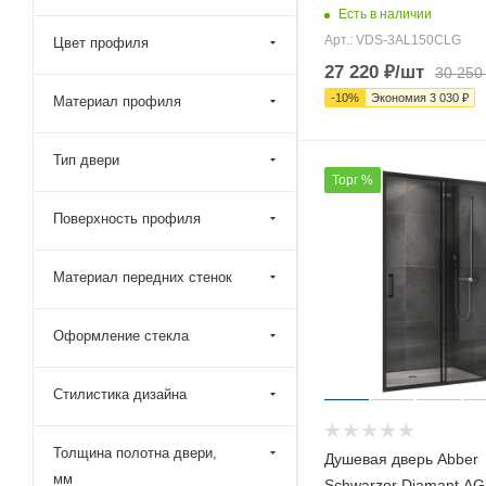
120x190 (
298
)
Есть в наличии
Арт.: VDS-3AL150CLG
Цвет профиля
120x195 (
238
)
27 220
₽
/шт
30 250
120x200 (
524
)
-
10
%
Экономия
3 030
₽
Материал профиля
120x210 (
1
)
125x185 (
2
)
Тип двери
Торг %
125x190 (
154
)
125x195 (
1
)
Поверхность профиля
125x200 (
260
)
Материал передних стенок
130x185 (
7
)
130x190 (
298
)
Оформление стекла
130x195 (
143
)
130x200 (
464
)
Стилистика дизайна
135x185 (
1
)
135x190 (
206
)
Толщина полотна двери,
Душевая дверь Abber
мм
Schwarzer Diamant A
135x195 (
2
)