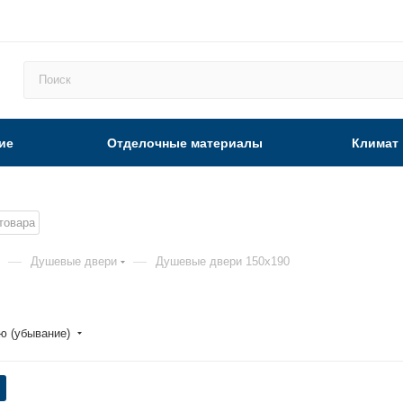
ие
Отделочные материалы
Климат
товара
—
—
Душевые двери
Душевые двери 150x190
ю (убывание)