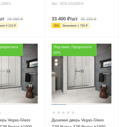
AL150CL
Арт.: VDS-1G150CH
шт
33 400
₽
/шт
28 080
₽
35 150
₽
мия
4 210
₽
-
5
%
Экономия
1 750
₽
Предоплата
Под заказ. Предоплата
50%
ерь Vegas-Glass
Душевая дверь Vegas-Glass
Z2P Protec h1900
Z2P Protec Z2P Protec h1900