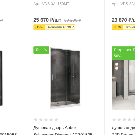
Арт.: VDS-3AL150MT
Арт.: VDS-3
25 670
₽
/шт
23 870
₽
/
₽
30 200
₽
-
15
%
Экономия
4 530
₽
-
15
%
Эконо
Торг %
Под заказ. 
50%
Душевая дверь Abber
Душевая дв
G30150B5
Schwarzer Diamant AG301505
Z2P Protec 