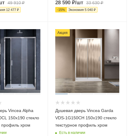
шт
28 590
₽
/шт
49 910
₽
33 630
₽
мия
12 477
₽
-
15
%
Экономия
5 040
₽
Акция
ерь Vincea Alpha
Душевая дверь Vincea Garda
CL 150х190 стекло
VDS-1G150CH 150х190 стекло
 профиль хром
текстурное профиль хром
ичии
Есть в наличии