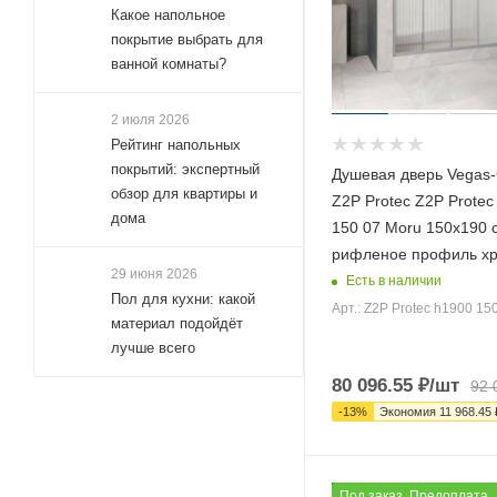
170x200 (
288
)
Какое напольное
175x190 (
166
)
покрытие выбрать для
ванной комнаты?
175x195 (
13
)
175x200 (
285
)
2 июля 2026
180x185 (
3
)
Рейтинг напольных
покрытий: экспертный
Душевая дверь Vegas-
180x190 (
247
)
обзор для квартиры и
Z2P Protec Z2P Protec
180x195 (
50
)
дома
150 07 Moru 150х190 
180x200 (
286
)
рифленое профиль х
29 июня 2026
185x190 (
140
)
Есть в наличии
Пол для кухни: какой
Арт.: Z2P Protec h1900 15
185x195 (
12
)
материал подойдёт
185x200 (
213
)
лучше всего
190x185 (
2
)
80 096.55
₽
/шт
92 
-
13
%
Экономия
11 968.45
190x190 (
159
)
190x195 (
11
)
190x200 (
161
)
Под заказ. Предоплата