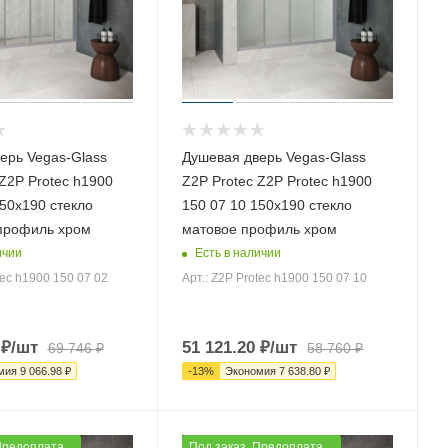
ерь Vegas-Glass
Душевая дверь Vegas-Glass
Z2P Protec h1900
Z2P Protec Z2P Protec h1900
150х190 стекло
150 07 10 150х190 стекло
профиль хром
матовое профиль хром
ичии
Есть в наличии
tec h1900 150 07 02
Арт.: Z2P Protec h1900 150 07 10
₽
/шт
51 121.20
₽
/шт
69 746
₽
58 760
₽
мия
9 066.98
₽
-
13
%
Экономия
7 638.80
₽
Предоплата
Под заказ. Предоплата