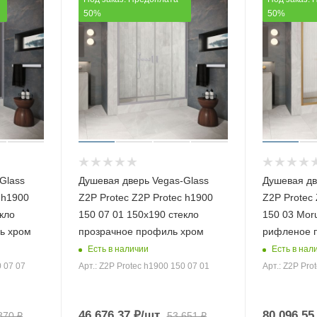
50%
50%
Glass
Душевая дверь Vegas-Glass
Душевая дв
 h1900
Z2P Protec Z2P Protec h1900
Z2P Protec 
кло
150 07 01 150х190 стекло
150 03 Mor
ь хром
прозрачное профиль хром
рифленое 
Есть в наличии
Есть в нал
0 07 07
Арт.: Z2P Protec h1900 150 07 01
Арт.: Z2P Pro
46 676.37
₽
/шт
80 096.55
870
₽
53 651
₽