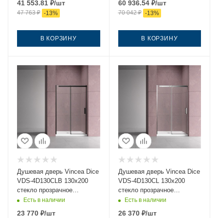
41 553.81
₽
/шт
60 936.54
₽
/шт
47 763
₽
70 042
₽
-
13
%
-
13
%
В КОРЗИНУ
В КОРЗИНУ
Душевая дверь Vincea Dice
Душевая дверь Vincea Dice
VDS-4D130CLB 130х200
VDS-4D130CL 130х200
стекло прозрачное
стекло прозрачное
профиль черный
профиль хром
Есть в наличии
Есть в наличии
23 770
₽
/шт
26 370
₽
/шт