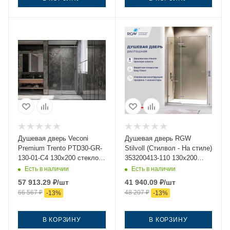
Душевая дверь Veconi
Душевая дверь RGW
Premium Trento PTD30-GR-
Stilvoll (Стилвол - На стиле)
130-01-C4 130х200 стекло
353200413-110 130х200
прозрачное профиль
стекло прозрачное
Есть в наличии
Есть в наличии
графит
профиль сатин
57 913.29
₽
/шт
41 940.09
₽
/шт
66 567
₽
48 207
₽
-
13
%
-
13
%
В КОРЗИНУ
В КОРЗИНУ