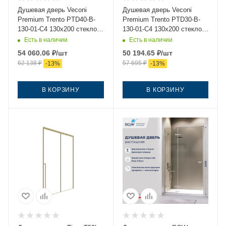
Душевая дверь Veconi
Душевая дверь Veconi
Premium Trento PTD40-B-
Premium Trento PTD30-B-
130-01-C4 130х200 стекло
130-01-C4 130х200 стекло
прозрачное профиль
прозрачное профиль
Есть в наличии
Есть в наличии
черный
черный
54 060.06
₽
/шт
50 194.65
₽
/шт
62 138
₽
57 695
₽
-
13
%
-
13
%
В КОРЗИНУ
В КОРЗИНУ