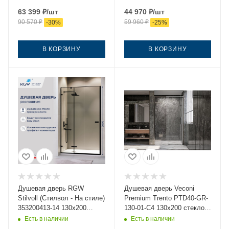
63 399
₽
/шт
44 970
₽
/шт
90 570
₽
59 960
₽
-
30
%
-
25
%
В КОРЗИНУ
В КОРЗИНУ
Душевая дверь RGW
Душевая дверь Veconi
Stilvoll (Стилвол - На стиле)
Premium Trento PTD40-GR-
353200413-14 130х200
130-01-C4 130х200 стекло
стекло прозрачное
прозрачное профиль
Есть в наличии
Есть в наличии
профиль черный
графит