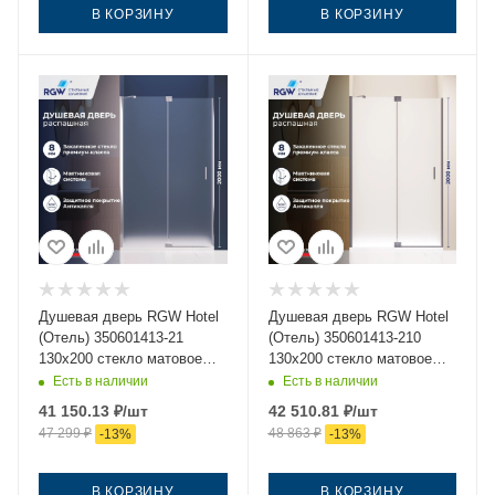
В КОРЗИНУ
В КОРЗИНУ
Душевая дверь RGW Hotel
Душевая дверь RGW Hotel
(Отель) 350601413-21
(Отель) 350601413-210
130х200 стекло матовое
130х200 стекло матовое
профиль хром
профиль сатин
Есть в наличии
Есть в наличии
41 150.13
₽
/шт
42 510.81
₽
/шт
47 299
₽
48 863
₽
-
13
%
-
13
%
В КОРЗИНУ
В КОРЗИНУ