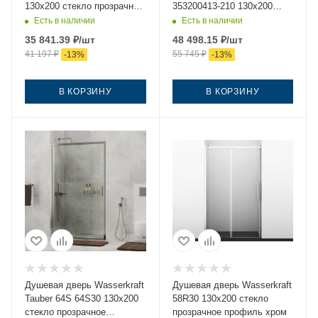
130х200 стекло прозрачное
353200413-210 130х200
профиль хром
стекло матовое профиль
Есть в наличии
Есть в наличии
сатин
35 841.39
₽
/шт
48 498.15
₽
/шт
41 197
₽
55 745
₽
-
13
%
-
13
%
В КОРЗИНУ
В КОРЗИНУ
Душевая дверь Wasserkraft
Душевая дверь Wasserkraft
Tauber 64S 64S30 130х200
58R30 130х200 стекло
стекло прозрачное
прозрачное профиль хром