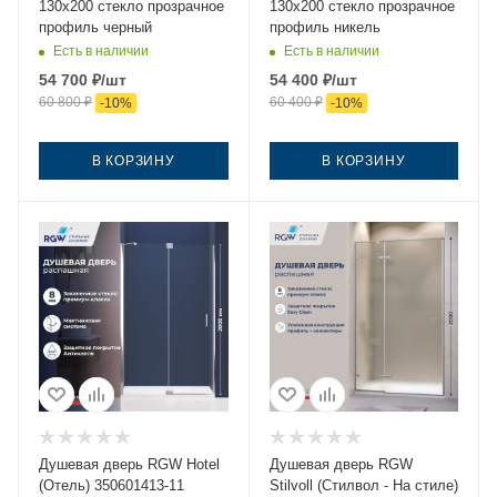
130х200 стекло прозрачное
130х200 стекло прозрачное
профиль черный
профиль никель
Есть в наличии
Есть в наличии
54 700
₽
/шт
54 400
₽
/шт
60 800
₽
60 400
₽
-
10
%
-
10
%
В КОРЗИНУ
В КОРЗИНУ
Душевая дверь RGW Hotel
Душевая дверь RGW
(Отель) 350601413-11
Stilvoll (Стилвол - На стиле)