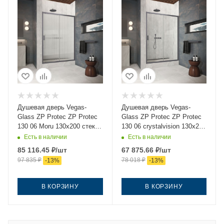
Душевая дверь Vegas-
Душевая дверь Vegas-
Glass ZP Protec ZP Protec
Glass ZP Protec ZP Protec
130 06 Moru 130х200 стекло
130 06 crystalvision 130х200
рифленое профиль
стекло прозрачное
Есть в наличии
Есть в наличии
вороненая сталь
профиль вороненая сталь
85 116.45
₽
/шт
67 875.66
₽
/шт
97 835
₽
78 018
₽
-
13
%
-
13
%
В КОРЗИНУ
В КОРЗИНУ