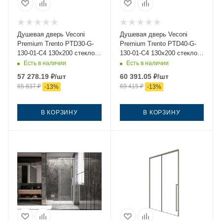
Душевая дверь Veconi
Душевая дверь Veconi
Premium Trento PTD30-G-
Premium Trento PTD40-G-
130-01-C4 130х200 стекло
130-01-C4 130х200 стекло
прозрачное профиль
прозрачное профиль
Есть в наличии
Есть в наличии
золото
золото
57 278.19
₽
/шт
60 391.05
₽
/шт
65 837
₽
69 415
₽
-
13
%
-
13
%
В КОРЗИНУ
В КОРЗИНУ