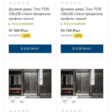
Душевая дверь Timo T53R
Душевая дверь Timo T57R
130х200 стекло прозрачное
130х200 стекло прозрачное
профиль золото
профиль черный
Есть в наличии
Есть в наличии
57 400
₽
/шт
54 700
₽
/шт
63 800
₽
60 800
₽
-
10
%
-
10
%
В КОРЗИНУ
В КОРЗИНУ