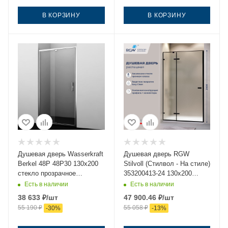
В КОРЗИНУ
В КОРЗИНУ
Душевая дверь Wasserkraft
Душевая дверь RGW
Berkel 48P 48P30 130х200
Stilvoll (Стилвол - На стиле)
стекло прозрачное
353200413-24 130х200
профиль хром
стекло матовое профиль
Есть в наличии
Есть в наличии
черный
38 633
₽
/шт
47 900.46
₽
/шт
55 190
₽
55 058
₽
-
30
%
-
13
%