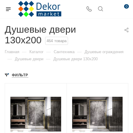
0
Душевые двери
130x200
464
товара
—
—
—
Главная
Каталог
Сантехника
Душевые ограждения
—
—
Душевые двери
Душевые двери 130x200
ФИЛЬТР