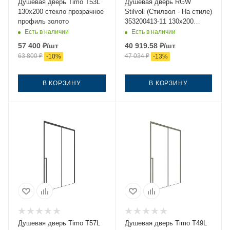
Душевая дверь Timo T53L
Душевая дверь RGW
130х200 стекло прозрачное
Stilvoll (Стилвол - На стиле)
профиль золото
353200413-11 130х200
стекло прозрачное
Есть в наличии
Есть в наличии
профиль хром
57 400
₽
/шт
40 919.58
₽
/шт
63 800
₽
47 034
₽
-
10
%
-
13
%
В КОРЗИНУ
В КОРЗИНУ
Душевая дверь Timo T57L
Душевая дверь Timo T49L