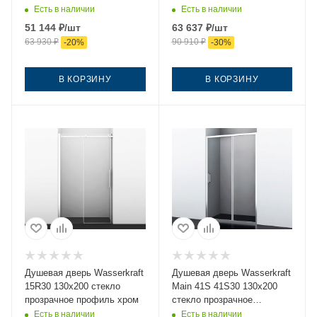
профиль никель
Есть в наличии
Есть в наличии
51 144
₽
/шт
63 637
₽
/шт
63 930
₽
90 910
₽
-
20
%
-
30
%
В КОРЗИНУ
В КОРЗИНУ
Душевая дверь Wasserkraft
Душевая дверь Wasserkraft
15R30 130х200 стекло
Main 41S 41S30 130х200
прозрачное профиль хром
стекло прозрачное
профиль хром
Есть в наличии
Есть в наличии