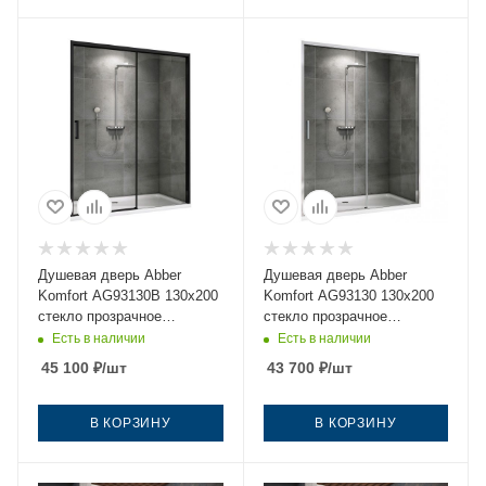
Душевая дверь Abber
Душевая дверь Abber
Komfort AG93130B 130х200
Komfort AG93130 130х200
стекло прозрачное
стекло прозрачное
профиль черный
профиль хром
Есть в наличии
Есть в наличии
45 100
₽
/шт
43 700
₽
/шт
В КОРЗИНУ
В КОРЗИНУ