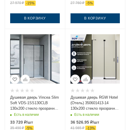
27 970
₽
27 760
₽
-
15
%
-
5
%
В КОРЗИНУ
В КОРЗИНУ
Душевая дверь Vincea Slim
Душевая дверь RGW Hotel
Soft VDS-1SS130CLB
(Отель) 350601413-14
130х200 стекло прозрачное
130х200 стекло прозрачное
профиль черный
профиль черный
Есть в наличии
Есть в наличии
33 720
₽
/шт
36 526.95
₽
/шт
35 490
₽
41 985
₽
-
5
%
-
13
%