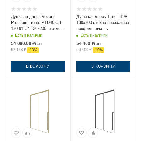
Душевая дверь Veconi
Душевая дверь Timo T49R
Premium Trento PTD40-CH-
130х200 стекло прозрачное
130-01-C4 130х200 стекло
профиль никель
прозрачное профиль хром
Есть в наличии
Есть в наличии
54 060.06
₽
/шт
54 400
₽
/шт
62 138
₽
60 400
₽
-
13
%
-
10
%
В КОРЗИНУ
В КОРЗИНУ