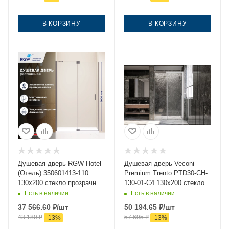
В КОРЗИНУ
В КОРЗИНУ
Душевая дверь RGW Hotel
Душевая дверь Veconi
(Отель) 350601413-110
Premium Trento PTD30-CH-
130х200 стекло прозрачное
130-01-C4 130х200 стекло
профиль сатин
прозрачное профиль хром
Есть в наличии
Есть в наличии
37 566.60
₽
/шт
50 194.65
₽
/шт
43 180
₽
57 695
₽
-
13
%
-
13
%