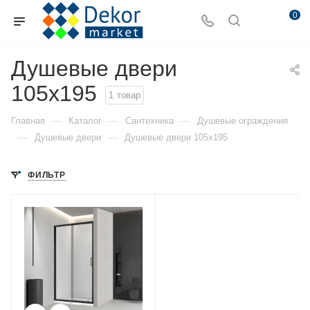
0
Душевые двери
105x195
1
товар
—
—
—
Главная
Каталог
Сантехника
Душевые ограждения
—
—
Душевые двери
Душевые двери 105x195
ФИЛЬТР