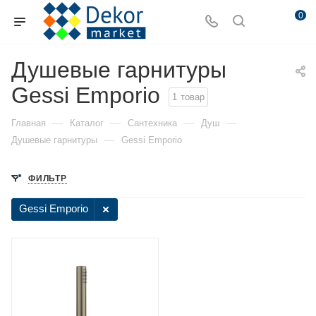
0
Душевые гарнитуры
Gessi Emporio
1
товар
—
—
—
—
Главная
Каталог
Сантехника
Душ
—
Душевые гарнитуры
Gessi Emporio
ФИЛЬТР
Gessi Emporio