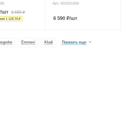
000
Арт.: 931001000
₽
/шт
8 690
₽
6 590
₽
/шт
мия
1 129.70
₽
nsgrohe
Emmevi
Kludi
Показать еще