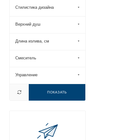
Ravak (
7
)
Стилистика дизайна
RavSlezak (
15
)
Remer (
28
)
Верхний душ
RGW (
2
)
Длина излива, см
Roca (
2
)
Rossinka (
2
)
Смеситель
Stella (
5
)
Vincea (
19
)
Управление
Vitra (
12
)
Wasserkraft (
8
)
ПОКАЗАТЬ
Wonzon & Woghand (
77
)