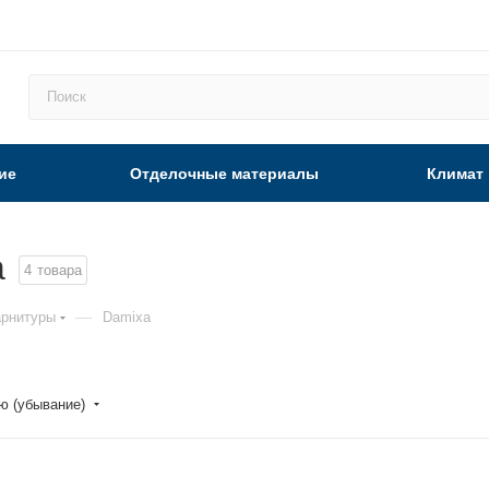
ие
Отделочные материалы
Климат
a
4
товара
—
арнитуры
Damixa
ю (убывание)