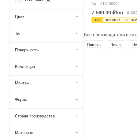
Carimali (
5
)
Арт.: 918100000
Cezares (
24
)
7 560.30
₽
/шт
8 69
Цвет
-
13
%
Экономия
1 129.70
₽
Cisal (
22
)
Clever (
5
)
Тип
Все производители в ка
Creavit (
10
)
Damixa
Ravak
Ide
Damixa (
4
)
Поверхность
Daniel (
11
)
Коллекция
Duravit (
1
)
Emmevi (
84
)
Монтаж
Fantini (
5
)
Fima Carlo Frattini (
6
)
Форма
Fiore (
14
)
Gattoni (
6
)
Страна производства
Gessi (
22
)
Материал
Gessi Emporio (
1
)