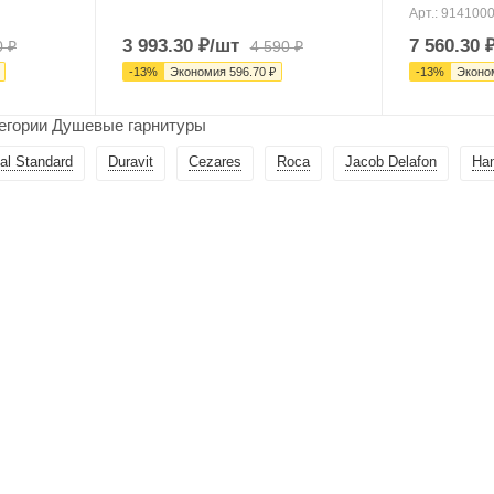
Арт.: 914100
3 993.30
₽
/шт
7 560.30
0
₽
4 590
₽
-
13
%
Экономия
596.70
₽
-
13
%
Эконо
тегории Душевые гарнитуры
al Standard
Duravit
Cezares
Roca
Jacob Delafon
Ha