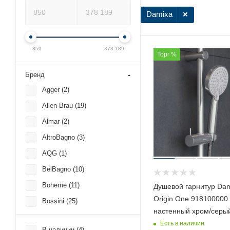
Damixa
850
378 189
Торг %
Бренд
Agger (
2
)
Allen Brau (
19
)
Almar (
2
)
AltroBagno (
3
)
AQG (
1
)
BelBagno (
10
)
Boheme (
11
)
Душевой гарнитур Da
Origin One 918100000
Bossini (
25
)
настенный хром/серы
Bravat (
16
)
Есть в наличии
В наличии (
4
)