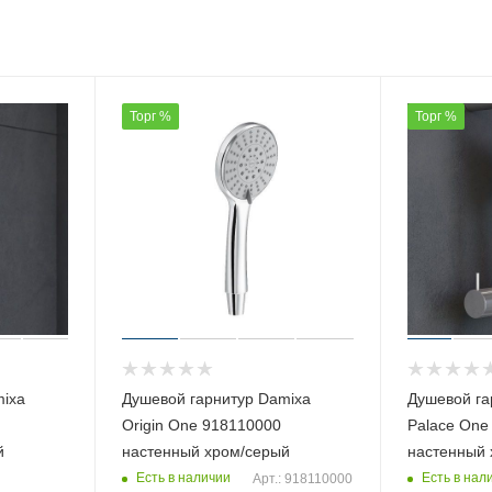
Торг %
Торг %
mixa
Душевой гарнитур Damixa
Душевой га
Origin One 918110000
Palace One
й
настенный хром/серый
настенный 
Есть в наличии
Есть в нал
Арт.: 918110000