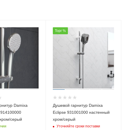
Торг %
рнитур Damixa
Душевой гарнитур Damixa
 914100000
Eclipse 931001000 настенный
хром/серый
хром/серый
ичии
Уточняйте сроки поставки