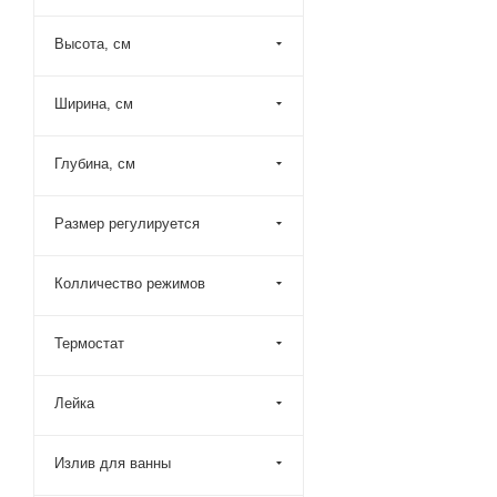
Grohe (
37
)
Высота, см
Hansgrohe (
53
)
Ideal Standard (
17
)
Ширина, см
Jacob Delafon (
3
)
Kludi (
32
)
Глубина, см
LeMark (
12
)
Размер регулируется
Mamoli (
5
)
Mariani (
8
)
Колличество режимов
Migliore (
2
)
Newform (
6
)
Термостат
Nicolazzi (
6
)
Лейка
Orange (
57
)
Paffoni (
36
)
Излив для ванны
QuadroDesign (
4
)