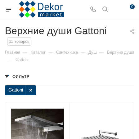
0
Верхние души Gattoni
11
товаров
—
—
—
—
Главная
Каталог
Сантехника
Душ
Верхние души
—
Gattoni
ФИЛЬТР
Gattoni