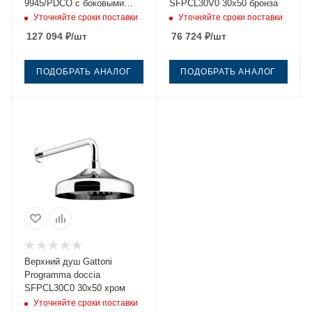
9945/PDCO с боковыми
SFPCL30V0 30х50 бронза
потертостями 25х55 хром
Уточняйте сроки поставки
Уточняйте сроки поставки
127 094
₽
/шт
76 724
₽
/шт
ПОДОБРАТЬ АНАЛОГ
ПОДОБРАТЬ АНАЛОГ
Верхний душ Gattoni
Programma doccia
SFPCL30C0 30х50 хром
Уточняйте сроки поставки