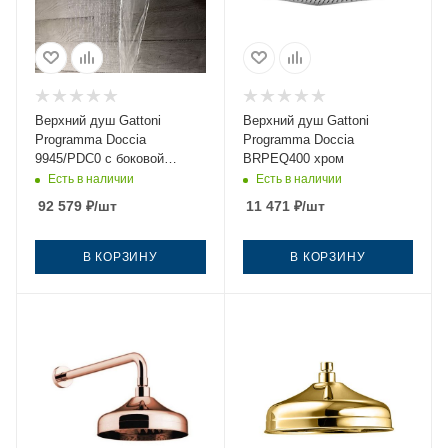
Верхний душ Gattoni
Верхний душ Gattoni
Programma Doccia
Programma Doccia
9945/PDC0 с боковой
BRPEQ400 хром
потертостью хром
Есть в наличии
Есть в наличии
92 579
₽
/шт
11 471
₽
/шт
В КОРЗИНУ
В КОРЗИНУ