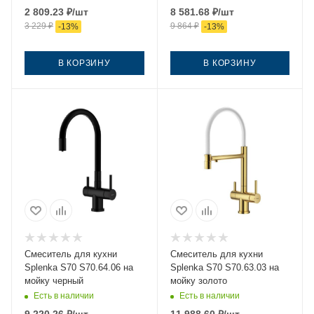
2 809.23
₽
/шт
8 581.68
₽
/шт
3 229
₽
9 864
₽
-
13
%
-
13
%
В КОРЗИНУ
В КОРЗИНУ
Смеситель для кухни
Смеситель для кухни
Splenka S70 S70.64.06 на
Splenka S70 S70.63.03 на
мойку черный
мойку золото
Есть в наличии
Есть в наличии