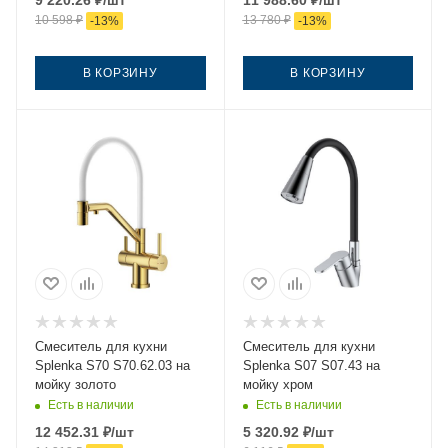
9 220.26
₽
/шт
11 988.60
₽
/шт
10 598
₽
13 780
₽
-
13
%
-
13
%
В КОРЗИНУ
В КОРЗИНУ
Смеситель для кухни
Смеситель для кухни
Splenka S70 S70.62.03 на
Splenka S07 S07.43 на
мойку золото
мойку хром
Есть в наличии
Есть в наличии
12 452.31
₽
/шт
5 320.92
₽
/шт