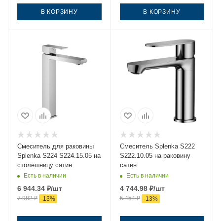
В КОРЗИНУ
В КОРЗИНУ
Смеситель для раковины
Смеситель Splenka S222
Splenka S224 S224.15.05 на
S222.10.05 на раковину
столешницу сатин
сатин
Есть в наличии
Есть в наличии
6 944.34
₽
/шт
4 744.98
₽
/шт
7 982
₽
5 454
₽
-
13
%
-
13
%