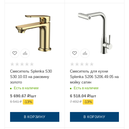
Смеситель Splenka S30
Смеситель для кухни
S30.10.03 на раковину
Splenka S206 S206.49.05 на
золото
мойку сатин
Есть в наличии
Есть в наличии
5 690.67
₽
/шт
6 518.04
₽
/шт
6 541
₽
7 492
₽
-
13
%
-
13
%
В КОРЗИНУ
В КОРЗИНУ