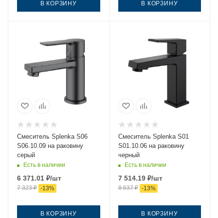
В КОРЗИНУ
В КОРЗИНУ
Смеситель Splenka S06
Смеситель Splenka S01
S06.10.09 на раковину
S01.10.06 на раковину
серый
черный
Есть в наличии
Есть в наличии
6 371.01
₽
/шт
7 514.19
₽
/шт
7 323
₽
8 637
₽
-
13
%
-
13
%
В КОРЗИНУ
В КОРЗИНУ