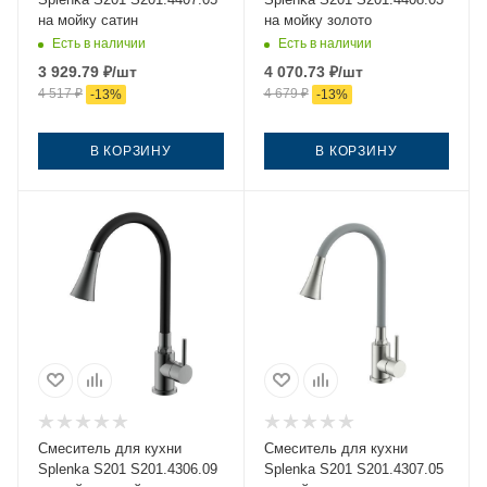
на мойку сатин
на мойку золото
Есть в наличии
Есть в наличии
3 929.79
₽
/шт
4 070.73
₽
/шт
4 517
₽
4 679
₽
-
13
%
-
13
%
В КОРЗИНУ
В КОРЗИНУ
Смеситель для кухни
Смеситель для кухни
Splenka S201 S201.4306.09
Splenka S201 S201.4307.05