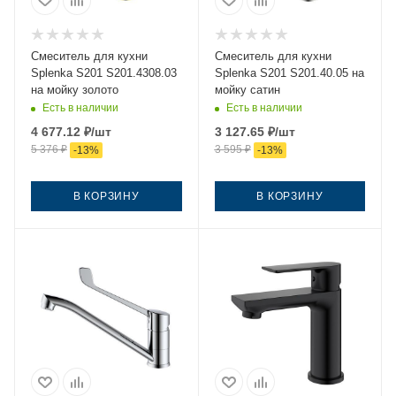
Смеситель для кухни
Смеситель для кухни
Splenka S201 S201.4308.03
Splenka S201 S201.40.05 на
на мойку золото
мойку сатин
Есть в наличии
Есть в наличии
4 677.12
₽
/шт
3 127.65
₽
/шт
5 376
₽
3 595
₽
-
13
%
-
13
%
В КОРЗИНУ
В КОРЗИНУ