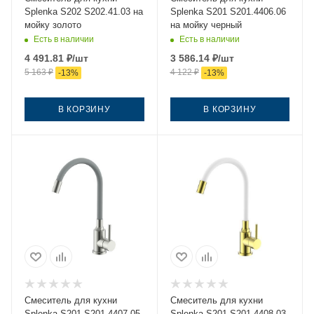
Splenka S202 S202.41.03 на
Splenka S201 S201.4406.06
мойку золото
на мойку черный
Есть в наличии
Есть в наличии
4 491.81
₽
/шт
3 586.14
₽
/шт
5 163
₽
4 122
₽
-
13
%
-
13
%
В КОРЗИНУ
В КОРЗИНУ
Смеситель для кухни
Смеситель для кухни
Splenka S201 S201.4407.05
Splenka S201 S201.4408.03