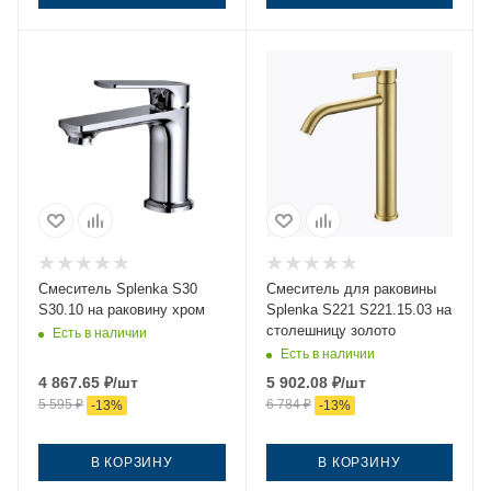
Смеситель Splenka S30
Смеситель для раковины
S30.10 на раковину хром
Splenka S221 S221.15.03 на
столешницу золото
Есть в наличии
Есть в наличии
4 867.65
₽
/шт
5 902.08
₽
/шт
5 595
₽
6 784
₽
-
13
%
-
13
%
В КОРЗИНУ
В КОРЗИНУ