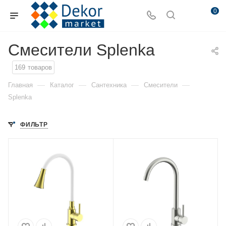
0
Смесители Splenka
169
товаров
—
—
—
—
Главная
Каталог
Сантехника
Смесители
Splenka
ФИЛЬТР