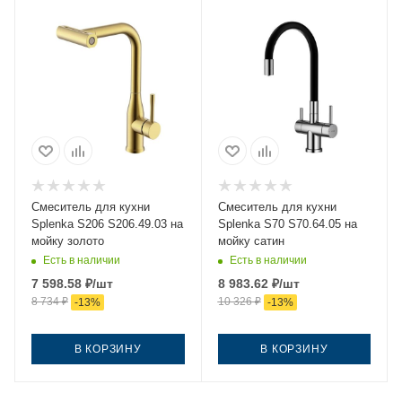
Смеситель для кухни
Смеситель для кухни
Splenka S206 S206.49.03 на
Splenka S70 S70.64.05 на
мойку золото
мойку сатин
Есть в наличии
Есть в наличии
7 598.58
₽
/шт
8 983.62
₽
/шт
8 734
₽
10 326
₽
-
13
%
-
13
%
В КОРЗИНУ
В КОРЗИНУ