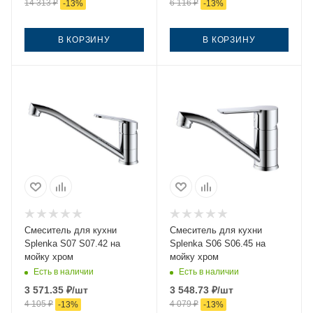
14 313
₽
6 116
₽
-
13
%
-
13
%
В КОРЗИНУ
В КОРЗИНУ
Смеситель для кухни
Смеситель для кухни
Splenka S07 S07.42 на
Splenka S06 S06.45 на
мойку хром
мойку хром
Есть в наличии
Есть в наличии
3 571.35
₽
/шт
3 548.73
₽
/шт
4 105
₽
4 079
₽
-
13
%
-
13
%