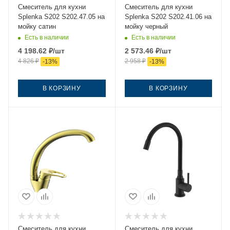
Смеситель для кухни
Смеситель для кухни
Splenka S202 S202.47.05 на
Splenka S202 S202.41.06 на
мойку сатин
мойку черный
Есть в наличии
Есть в наличии
4 198.62
₽
/шт
2 573.46
₽
/шт
4 826
₽
2 958
₽
-
13
%
-
13
%
В КОРЗИНУ
В КОРЗИНУ
Смеситель для кухни
Смеситель для кухни