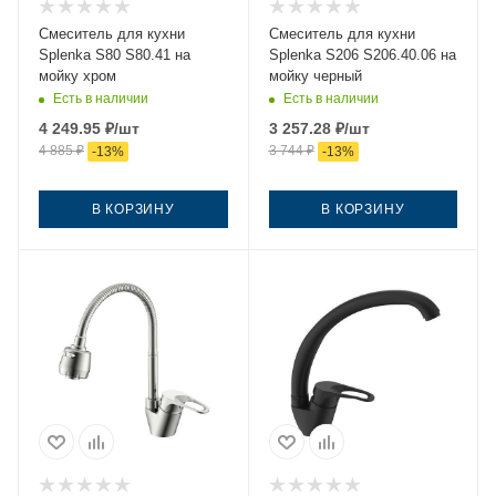
Смеситель для кухни
Смеситель для кухни
Splenka S80 S80.41 на
Splenka S206 S206.40.06 на
мойку хром
мойку черный
Есть в наличии
Есть в наличии
4 249.95
₽
/шт
3 257.28
₽
/шт
4 885
₽
3 744
₽
-
13
%
-
13
%
В КОРЗИНУ
В КОРЗИНУ