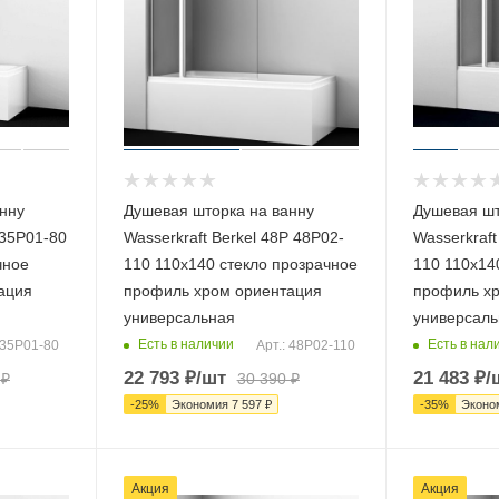
нну
Душевая шторка на ванну
Душевая шт
 35P01-80
Wasserkraft Berkel 48P 48P02-
Wasserkraft
чное
110 110х140 стекло прозрачное
110 110х14
ация
профиль хром ориентация
профиль хр
универсальная
универсаль
Есть в наличии
Есть в нал
 35P01-80
Арт.: 48P02-110
22 793
₽
/шт
21 483
₽
/
₽
30 390
₽
-
25
%
Экономия
7 597
₽
-
35
%
Эконо
Акция
Акция