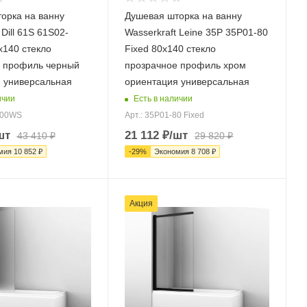
орка на ванну
Душевая шторка на ванну
 Dill 61S 61S02-
Wasserkraft Leine 35P 35P01-80
140 стекло
Fixed 80х140 стекло
 профиль черный
прозрачное профиль хром
 универсальная
ориентация универсальная
ичии
Есть в наличии
100WS
Арт.: 35P01-80 Fixed
шт
21 112
₽
/шт
43 410
₽
29 820
₽
мия
10 852
₽
-
29
%
Экономия
8 708
₽
Акция