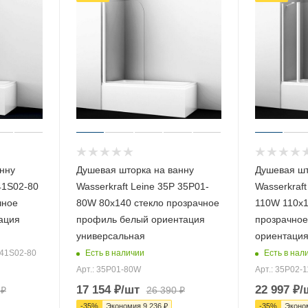
нну
Душевая шторка на ванну
Душевая шт
41S02-80
Wasserkraft Leine 35P 35P01-
Wasserkraft
чное
80W 80х140 стекло прозрачное
110W 110х1
ация
профиль белый ориентация
прозрачное
универсальная
ориентация
Есть в наличии
Есть в нал
 41S02-80
Арт.: 35P01-80W
Арт.: 35P02-
17 154
₽
/шт
22 997
₽
/
₽
26 390
₽
-
35
%
Экономия
9 236
₽
-
35
%
Эконо