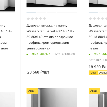
нну
Душевая шторка на ванну
Душевая шт
P 48P01-
Wasserkraft Berkel 48P 48P01-
Wasserkraft
о
80 80х140 стекло прозрачное
80LM 80х14
хром
профиль хром ориентация
профиль хр
льная
универсальная
левая
Есть в наличии
Есть в нал
Арт.: 48P01-80
Арт.: 48P01-
18 930
₽
/
23 560
₽
/шт
-
25
%
Эконо
Акция
Акция