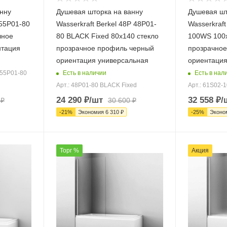
нну
Душевая шторка на ванну
Душевая шт
 55P01-80
Wasserkraft Berkel 48P 48P01-
Wasserkraft
чное
80 BLACK Fixed 80х140 стекло
100WS 100х
нтация
прозрачное профиль черный
прозрачное
ориентация универсальная
ориентация
Есть в наличии
Есть в нал
 55P01-80
Арт.: 48P01-80 BLACK Fixed
Арт.: 61S02-
24 290
₽
/шт
32 558
₽
/
₽
30 600
₽
-
21
%
Экономия
6 310
₽
-
25
%
Эконо
Торг %
Акция