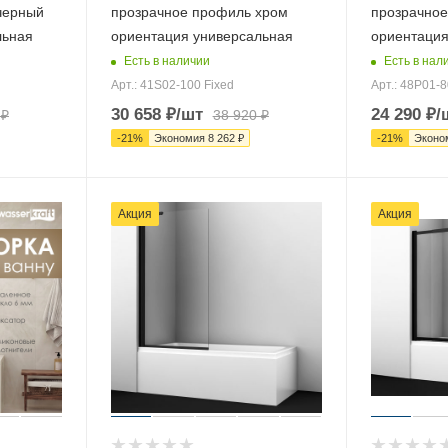
черный
прозрачное профиль хром
прозрачное
льная
ориентация универсальная
ориентация
Есть в наличии
Есть в нал
Арт.: 41S02-100 Fixed
Арт.: 48P01-
30 658
₽
/шт
24 290
₽
/
₽
38 920
₽
-
21
%
Экономия
8 262
₽
-
21
%
Эконо
Акция
Акция