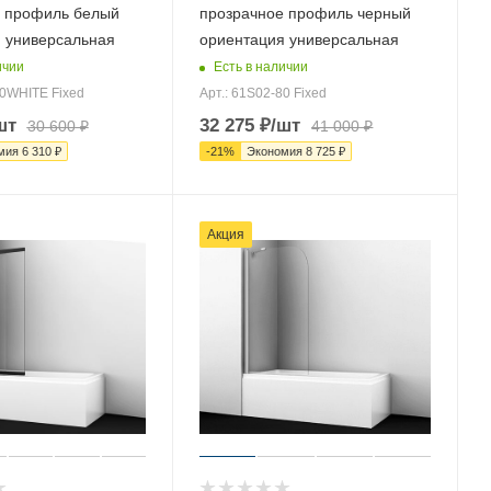
 профиль белый
прозрачное профиль черный
 универсальная
ориентация универсальная
ичии
Есть в наличии
80WHITE Fixed
Арт.: 61S02-80 Fixed
шт
32 275
₽
/шт
30 600
₽
41 000
₽
мия
6 310
₽
-
21
%
Экономия
8 725
₽
Акция