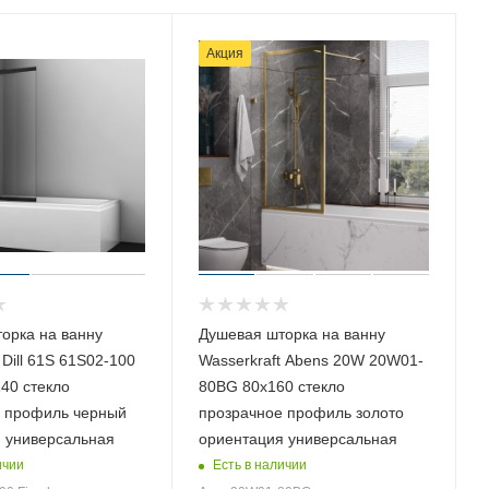
Акция
орка на ванну
Душевая шторка на ванну
 Dill 61S 61S02-100
Wasserkraft Abens 20W 20W01-
140 стекло
80BG 80х160 стекло
 профиль черный
прозрачное профиль золото
 универсальная
ориентация универсальная
ичии
Есть в наличии