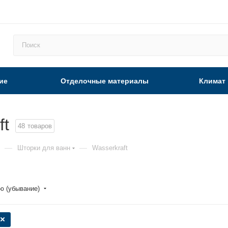
ие
Отделочные материалы
Климат
ft
48
товаров
—
—
Шторки для ванн
Wasserkraft
ю (убывание)