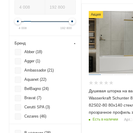
Акция
4 008
192 800
Бренд
Abber (
18
)
Agger (
1
)
Ambassador (
21
)
Aquanet (
22
)
BelBagno (
24
)
Душевая шторка на ва
Wasserkraft Schunter 
Bravat (
7
)
82S02-80 80х140 стек
Cerutti SPA (
3
)
прозрачное профиль 
Cezares (
46
)
Есть в наличии
Арт.:
Damixa (
2
)
В наличии (
28
)