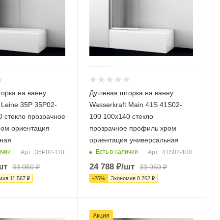
орка на ванну
Душевая шторка на ванну
 Leine 35P 35P02-
Wasserkraft Main 41S 41S02-
0 стекло прозрачное
100 100х140 стекло
ом ориентация
прозрачное профиль хром
ная
ориентация универсальная
ичии
Есть в наличии
Арт.: 35P02-110
Арт.: 41S02-100
шт
24 788
₽
/шт
33 050
₽
33 050
₽
мия
11 567
₽
-
25
%
Экономия
8 262
₽
Акция