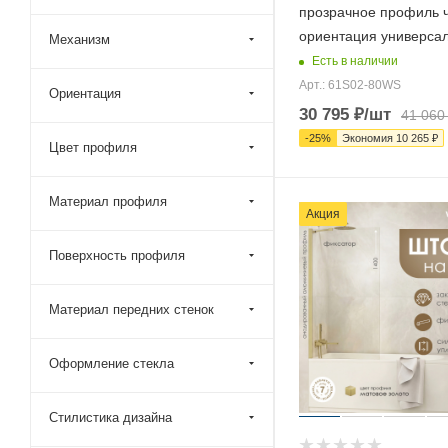
прозрачное профиль 
Roca (
2
)
ориентация универса
Механизм
Royal Bath (
13
)
Есть в наличии
Taliente (
8
)
Арт.: 61S02-80WS
Ориентация
30 795
₽
/шт
41 060
Timo (
18
)
-
25
%
Экономия
10 265
₽
Veconi (
58
)
Цвет профиля
Vegas-Glass (
3293
)
Материал профиля
Vincea (
25
)
Акция
Wasserkraft (
48
)
Поверхность профиля
WeltWasser (
15
)
Тритон (
11
)
Материал передних стенок
Оформление стекла
Стилистика дизайна