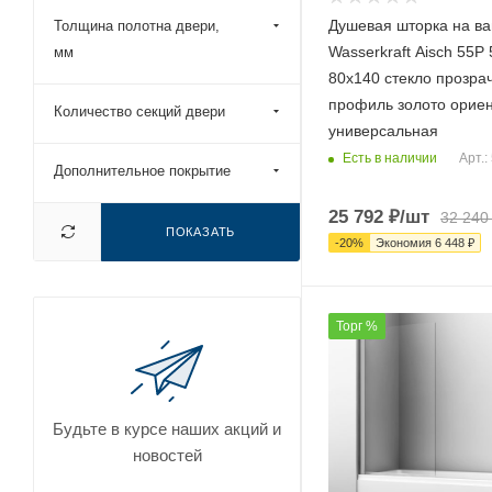
Душевая шторка на ва
Толщина полотна двери,
Wasserkraft Aisch 55P
мм
80х140 стекло прозра
профиль золото орие
Количество секций двери
универсальная
Есть в наличии
Арт.:
Дополнительное покрытие
25 792
₽
/шт
32 240
ПОКАЗАТЬ
-
20
%
Экономия
6 448
₽
Торг %
Будьте в курсе наших акций и
новостей