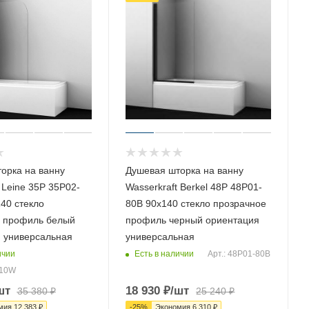
орка на ванну
Душевая шторка на ванну
 Leine 35P 35P02-
Wasserkraft Berkel 48P 48P01-
40 стекло
80B 90х140 стекло прозрачное
 профиль белый
профиль черный ориентация
 универсальная
универсальная
ичии
Есть в наличии
Арт.: 48P01-80B
110W
шт
18 930
₽
/шт
35 380
₽
25 240
₽
мия
12 383
₽
-
25
%
Экономия
6 310
₽