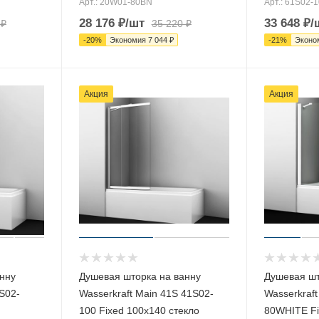
Арт.: 20W01-80BN
Арт.: 61S02-1
28 176
₽
/шт
33 648
₽
/
₽
35 220
₽
-
20
%
Экономия
7 044
₽
-
21
%
Эконо
Акция
Акция
нну
Душевая шторка на ванну
Душевая шт
1S02-
Wasserkraft Main 41S 41S02-
Wasserkraft
100 Fixed 100х140 стекло
80WHITE Fi