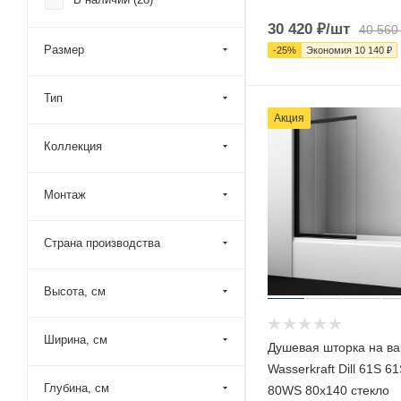
Esbano (
3
)
30 420
₽
/шт
40 560
Grossman (
24
)
Размер
-
25
%
Экономия
10 140
₽
Jacob Delafon (
8
)
Kermi (
1
)
Тип
Kolpa-San (
8
)
Акция
Loranto (
2
)
Коллекция
Maybah Glass (
734
)
Монтаж
Niagara (
2
)
Novellini (
7
)
Страна производства
Parly (
6
)
Ravak (
52
)
Высота, см
Reflexion (
16
)
RGW (
115
)
Ширина, см
Душевая шторка на ва
Riho (
98
)
Wasserkraft Dill 61S 6
Глубина, см
80WS 80х140 стекло
River (
2
)