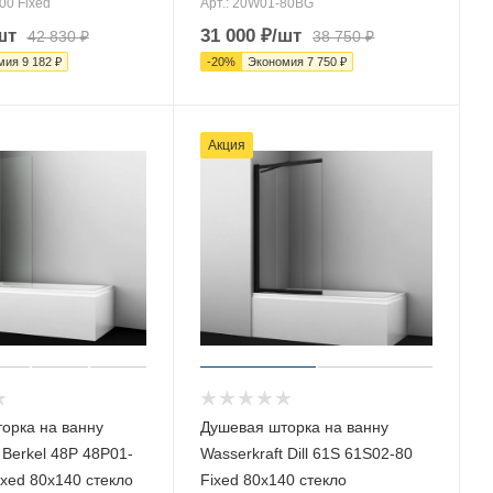
00 Fixed
Арт.: 20W01-80BG
шт
31 000
₽
/шт
42 830
₽
38 750
₽
мия
9 182
₽
-
20
%
Экономия
7 750
₽
Акция
орка на ванну
Душевая шторка на ванну
 Berkel 48P 48P01-
Wasserkraft Dill 61S 61S02-80
xed 80х140 стекло
Fixed 80х140 стекло