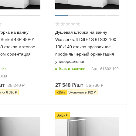
орка на ванну
Душевая шторка на ванну
 Berkel 48P 48P01-
Wasserkraft Dill 61S 61S02-100
0 стекло матовое
100х140 стекло прозрачное
ом ориентация
профиль черный ориентация
универсальная
ичии
Есть в наличии
Арт.: 61S02-100
80LM
шт
27 548
₽
/шт
25 240
₽
36 730
₽
мия
6 310
₽
-
25
%
Экономия
9 182
₽
Акция