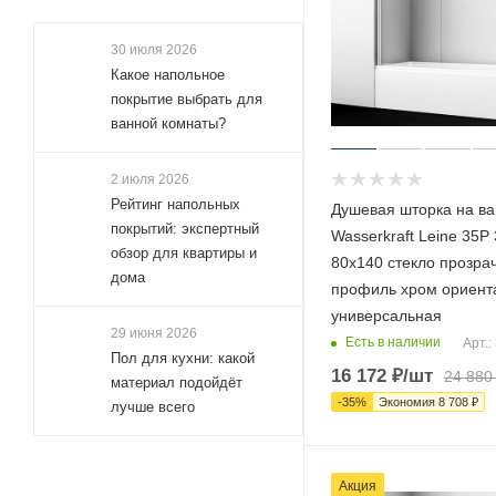
30 июля 2026
Какое напольное
покрытие выбрать для
ванной комнаты?
2 июля 2026
Рейтинг напольных
Душевая шторка на ва
покрытий: экспертный
Wasserkraft Leine 35P
обзор для квартиры и
80х140 стекло прозра
дома
профиль хром ориент
универсальная
29 июня 2026
Есть в наличии
Арт.:
Пол для кухни: какой
16 172
₽
/шт
24 880
материал подойдёт
-
35
%
Экономия
8 708
₽
лучше всего
Акция