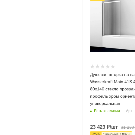
Душевая шторка на ва
Wasserkraft Main 41S 
80х140 стекло прозра
профиль хром ориент
универсальная
Есть в наличии
Арт.:
23 423
₽
/шт
31 230
-
25
%
Экономия
7 807
₽