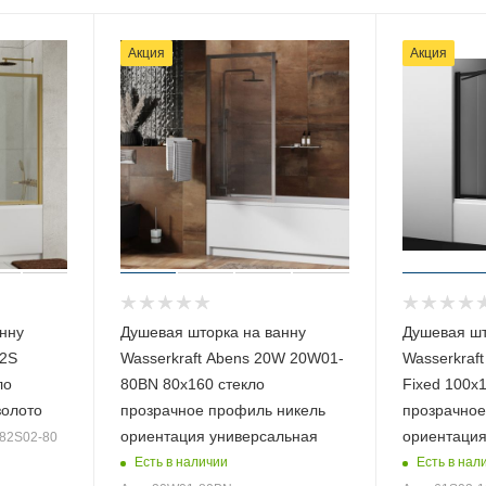
Акция
Акция
нну
Душевая шторка на ванну
Душевая шт
82S
Wasserkraft Abens 20W 20W01-
Wasserkraft
ло
80BN 80х160 стекло
Fixed 100х
золото
прозрачное профиль никель
прозрачное
ориентация универсальная
ориентация
 82S02-80
Есть в наличии
Есть в нал