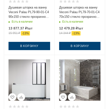
Душевая шторка на ванну
Душевая шторка на ванну
Veconi Palau PL79-90-01-C4
Veconi Palau PL79-70-01-C4
90х150 стекло прозрачное
70х150 стекло прозрачное
профиль хром ориентация
профиль хром ориентация
Есть в наличии
Есть в наличии
универсальная
универсальная
13 877.37
₽
/шт
12 479.28
₽
/шт
15 951
₽
14 344
₽
-
13
%
-
13
%
В КОРЗИНУ
В КОРЗИНУ