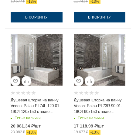
19 677
₽
11 741
₽
-
13
%
-
13
%
В КОРЗИНУ
В КОРЗИНУ
Душевая шторка на ванну
Душевая шторка на ванну
Veconi Palau PL74L-120-01-
Veconi Palau PL73R-90-01-
19C4 120х150 стекло
19C4 90х150 стекло
прозрачное профиль хром
прозрачное профиль хром
Есть в наличии
Есть в наличии
ориентация левая
ориентация правая
20 081.34
₽
/шт
17 118.99
₽
/шт
23 082
₽
19 677
₽
-
13
%
-
13
%