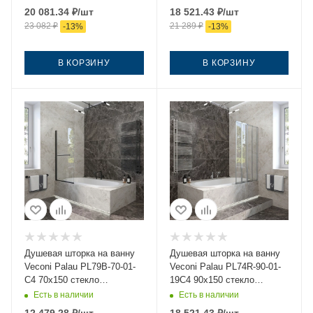
черный ориентация левая
ориентация левая
20 081.34
₽
/шт
18 521.43
₽
/шт
23 082
₽
21 289
₽
-
13
%
-
13
%
В КОРЗИНУ
В КОРЗИНУ
Душевая шторка на ванну
Душевая шторка на ванну
Veconi Palau PL79B-70-01-
Veconi Palau PL74R-90-01-
C4 70х150 стекло
19C4 90х150 стекло
прозрачное профиль
прозрачное профиль хром
Есть в наличии
Есть в наличии
черный ориентация
ориентация правая