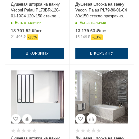
Душевая шторка на ванну
Душевая шторка на ванну
Veconi Palau PL73BR-120-
Veconi Palau PL79-80-01-C4
01-19C4 120х150 стекло
80х150 стекло прозрачное
прозрачное профиль
профиль хром ориентация
Есть в наличии
Есть в наличии
черный ориентация правая
универсальная
18 701.52
₽
/шт
13 179.63
₽
/шт
21 496
₽
15 149
₽
-
13
%
-
13
%
В КОРЗИНУ
В КОРЗИНУ
Душевая шторка на ванну
Душевая шторка на ванну