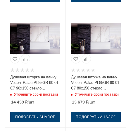
Душевая шторка на ванну
Душевая шторка на ванну
Veconi Palau PL85GR-90-01-
Veconi Palau PL85GR-80-01-
C7 90х150 стекло
C7 80х150 стекло
прозрачное профиль
прозрачное профиль
Уточняйте сроки поставки
Уточняйте сроки поставки
графит ориентация
графит ориентация
14 439
₽
/шт
13 679
₽
/шт
универсальная
универсальная
ПОДОБРАТЬ АНАЛОГ
ПОДОБРАТЬ АНАЛОГ