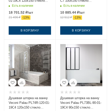
01-19C4 120х150 стекло
C7 100х150 стекло
прозрачное профиль
прозрачное профиль хром
Есть в наличии
Есть в наличии
черный ориентация левая
ориентация универсальная
18 701.52
₽
/шт
10 885.44
₽
/шт
21 496
₽
12 512
₽
-
13
%
-
13
%
В КОРЗИНУ
В КОРЗИНУ
Душевая шторка на ванну
Душевая шторка на ванну
Veconi Palau PL74R-120-01-
Veconi Palau PL73BL-90-01-
19C4 120х150 стекло
19C4 90х150 стекло