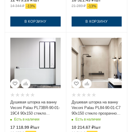
12 479.28
₽
/шт
18 521.43
₽
/шт
универсальная
14 344
₽
21 289
₽
-
13
%
-
13
%
В КОРЗИНУ
В КОРЗИНУ
Душевая шторка на ванну
Душевая шторка на ванну
Veconi Palau PL73BR-90-01-
Veconi Palau PL84-90-01-C7
19C4 90х150 стекло
90х150 стекло прозрачное
прозрачное профиль
профиль хром ориентация
Есть в наличии
Есть в наличии
черный ориентация правая
универсальная
17 118.99
₽
/шт
10 214.67
₽
/шт