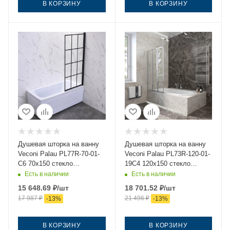
В КОРЗИНУ
В КОРЗИНУ
Душевая шторка на ванну
Душевая шторка на ванну
Veconi Palau PL77R-70-01-
Veconi Palau PL73R-120-01-
C6 70х150 стекло
19C4 120х150 стекло
прозрачное профиль хром
прозрачное профиль хром
Есть в наличии
Есть в наличии
ориентация правая
ориентация правая
15 648.69
₽
/шт
18 701.52
₽
/шт
17 987
₽
21 496
₽
-
13
%
-
13
%
В КОРЗИНУ
В КОРЗИНУ