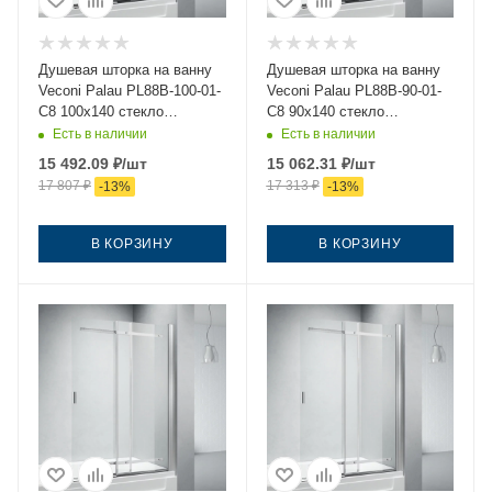
Душевая шторка на ванну
Душевая шторка на ванну
Veconi Palau PL88B-100-01-
Veconi Palau PL88B-90-01-
C8 100х140 стекло
C8 90х140 стекло
прозрачное профиль
прозрачное профиль
Есть в наличии
Есть в наличии
черный ориентация
черный ориентация
15 492.09
₽
/шт
15 062.31
₽
/шт
универсальная
универсальная
17 807
₽
17 313
₽
-
13
%
-
13
%
В КОРЗИНУ
В КОРЗИНУ