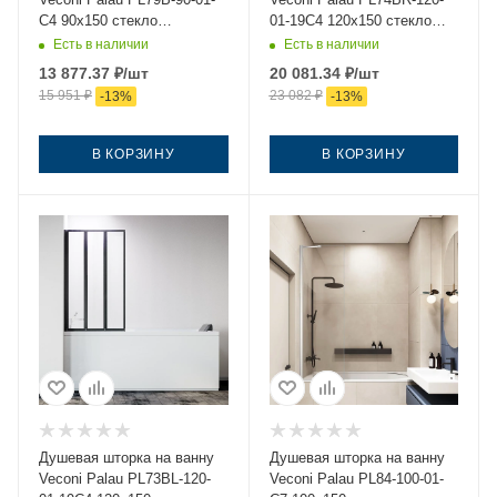
C4 90х150 стекло
01-19C4 120х150 стекло
прозрачное профиль
прозрачное профиль
Есть в наличии
Есть в наличии
черный ориентация
черный ориентация правая
13 877.37
₽
/шт
20 081.34
₽
/шт
универсальная
15 951
₽
23 082
₽
-
13
%
-
13
%
В КОРЗИНУ
В КОРЗИНУ
Душевая шторка на ванну
Душевая шторка на ванну
Veconi Palau PL73BL-120-
Veconi Palau PL84-100-01-