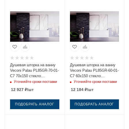
Душевая шторка на ванну
Душевая шторка на ванну
Veconi Palau PL85GR-70-01-
Veconi Palau PL85GR-60-01-
C7 70х150 стекло
C7 60х150 стекло
прозрачное профиль
прозрачное профиль
Уточняйте сроки поставки
Уточняйте сроки поставки
графит ориентация
графит ориентация
12 927
₽
/шт
12 184
₽
/шт
универсальная
универсальная
ПОДОБРАТЬ АНАЛОГ
ПОДОБРАТЬ АНАЛОГ