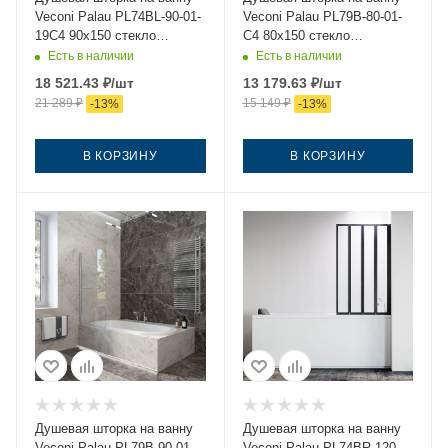
Veconi Palau PL74BL-90-01-
Veconi Palau PL79B-80-01-
19C4 90х150 стекло
C4 80х150 стекло
прозрачное профиль
прозрачное профиль
Есть в наличии
Есть в наличии
черный ориентация левая
черный ориентация
18 521.43
₽
/шт
13 179.63
₽
/шт
универсальная
21 289
₽
15 149
₽
-
13
%
-
13
%
В КОРЗИНУ
В КОРЗИНУ
Душевая шторка на ванну
Душевая шторка на ванну
Veconi Palau PL79B-90-01-
Veconi Palau PL74BR-120-