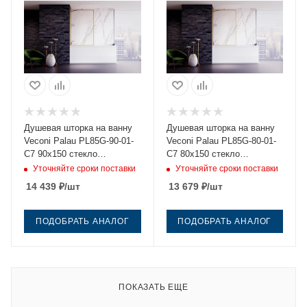
Душевая шторка на ванну
Душевая шторка на ванну
Veconi Palau PL85G-90-01-
Veconi Palau PL85G-80-01-
C7 90х150 стекло
C7 80х150 стекло
прозрачное профиль
прозрачное профиль
Уточняйте сроки поставки
Уточняйте сроки поставки
золото ориентация
золото ориентация
14 439
₽
/шт
13 679
₽
/шт
универсальная
универсальная
ПОДОБРАТЬ АНАЛОГ
ПОДОБРАТЬ АНАЛОГ
ПОКАЗАТЬ ЕЩЕ