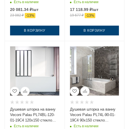
прозрачное профиль хром
прозрачное профиль
Есть в наличии
Есть в наличии
ориентация правая
черный ориентация левая
20 081.34
₽
/шт
17 118.99
₽
/шт
23 082
₽
19 677
₽
-
13
%
-
13
%
В КОРЗИНУ
В КОРЗИНУ
Душевая шторка на ванну
Душевая шторка на ванну
Veconi Palau PL74BL-120-
Veconi Palau PL74L-90-01-
01-19C4 120х150 стекло
19C4 90х150 стекло
прозрачное профиль
прозрачное профиль хром
Есть в наличии
Есть в наличии