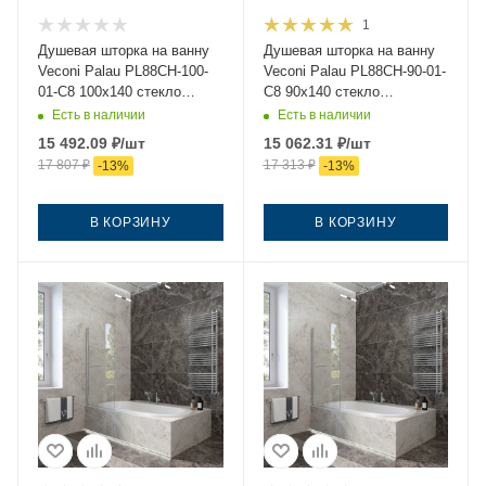
1
Душевая шторка на ванну
Душевая шторка на ванну
Veconi Palau PL88CH-100-
Veconi Palau PL88CH-90-01-
01-C8 100х140 стекло
C8 90х140 стекло
прозрачное профиль хром
прозрачное профиль хром
Есть в наличии
Есть в наличии
ориентация универсальная
ориентация универсальная
15 492.09
₽
/шт
15 062.31
₽
/шт
17 807
₽
17 313
₽
-
13
%
-
13
%
В КОРЗИНУ
В КОРЗИНУ