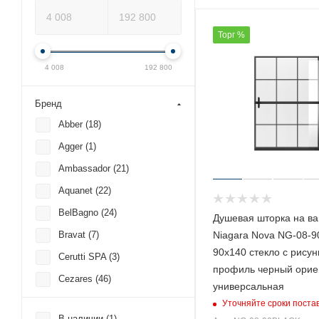
Торг %
4 008
192 800
Бренд
Abber (
18
)
Agger (
1
)
Ambassador (
21
)
Aquanet (
22
)
BelBagno (
24
)
Душевая шторка на ва
Niagara Nova NG-08-
Bravat (
7
)
90х140 стекло с рису
Cerutti SPA (
3
)
профиль черный орие
Cezares (
46
)
универсальная
Damixa (
2
)
Уточняйте сроки поста
В наличии (
1
)