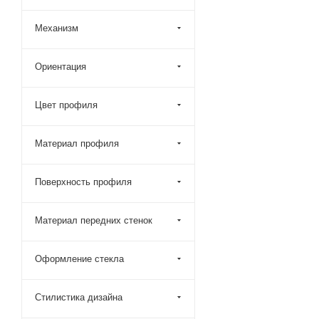
Roca (
2
)
Механизм
Royal Bath (
13
)
Taliente (
8
)
Ориентация
Timo (
18
)
Veconi (
58
)
Цвет профиля
Vegas-Glass (
3293
)
Материал профиля
Vincea (
25
)
Wasserkraft (
48
)
Поверхность профиля
WeltWasser (
15
)
Тритон (
11
)
Материал передних стенок
Оформление стекла
Стилистика дизайна