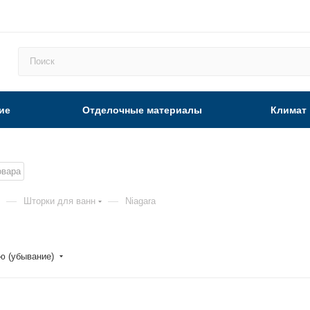
ие
Отделочные материалы
Климат
овара
—
—
Шторки для ванн
Niagara
ю (убывание)