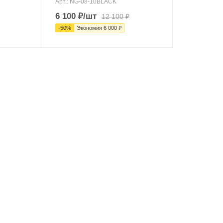
Арт.: NG-08-10BLACK
6 100
₽
/шт
12 100
₽
-
50
%
Экономия
6 000
₽