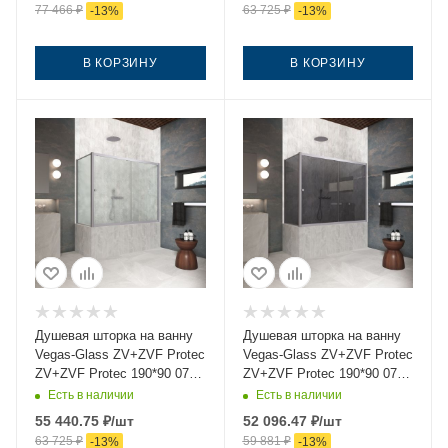
77 466
₽
63 725
₽
-
13
%
-
13
%
универсальная
В КОРЗИНУ
В КОРЗИНУ
Душевая шторка на ванну
Душевая шторка на ванну
Vegas-Glass ZV+ZVF Protec
Vegas-Glass ZV+ZVF Protec
ZV+ZVF Protec 190*90 07
ZV+ZVF Protec 190*90 07
02 190х140 стекло
07 190х140 стекло
Есть в наличии
Есть в наличии
рифленое профиль хром
тонированное профиль
55 440.75
₽
/шт
52 096.47
₽
/шт
ориентация универсальная
хром ориентация
63 725
₽
59 881
₽
-
13
%
-
13
%