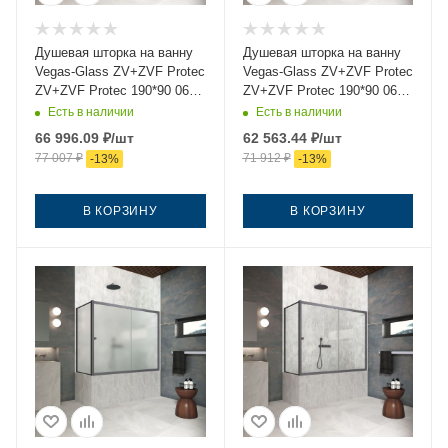
Душевая шторка на ванну
Душевая шторка на ванну
Vegas-Glass ZV+ZVF Protec
Vegas-Glass ZV+ZVF Protec
ZV+ZVF Protec 190*90 06
ZV+ZVF Protec 190*90 06
02 190х140 стекло
07 190х140 стекло
Есть в наличии
Есть в наличии
рифленое профиль
тонированное профиль
66 996.09
₽
/шт
62 563.44
₽
/шт
вороненая сталь
вороненая сталь
77 007
₽
71 912
₽
-
13
%
-
13
%
ориентация универсальная
ориентация универсальная
В КОРЗИНУ
В КОРЗИНУ