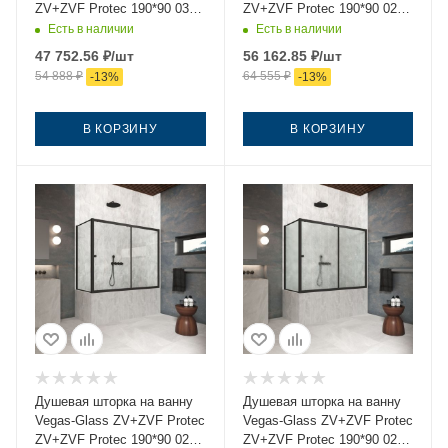
ZV+ZVF Protec 190*90 03
ZV+ZVF Protec 190*90 02М
01 190х140 стекло
Moru 190х140 стекло
Есть в наличии
Есть в наличии
прозрачное профиль
рифленое профиль черный
47 752.56
₽
/шт
56 162.85
₽
/шт
золото ориентация
ориентация универсальная
54 888
₽
64 555
₽
-
13
%
-
13
%
универсальная
В КОРЗИНУ
В КОРЗИНУ
Душевая шторка на ванну
Душевая шторка на ванну
Vegas-Glass ZV+ZVF Protec
Vegas-Glass ZV+ZVF Protec
ZV+ZVF Protec 190*90 02М
ZV+ZVF Protec 190*90 02М