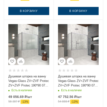
универсальная
В КОРЗИНУ
В КОРЗИНУ
Душевая шторка на ванну
Душевая шторка на ванну
Vegas-Glass ZV+ZVF Protec
Vegas-Glass ZV+ZVF Protec
ZV+ZVF Protec 190*90 07
ZV+ZVF Protec 190*90 07
10 190х140 стекло матовое
01 190х140 стекло
Есть в наличии
Есть в наличии
профиль хром ориентация
прозрачное профиль хром
49 056.69
₽
/шт
47 752.56
₽
/шт
универсальная
ориентация универсальная
56 387
₽
54 888
₽
-
13
%
-
13
%