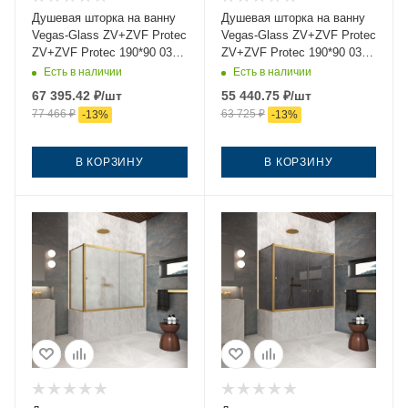
Душевая шторка на ванну
Душевая шторка на ванну
Vegas-Glass ZV+ZVF Protec
Vegas-Glass ZV+ZVF Protec
ZV+ZVF Protec 190*90 03
ZV+ZVF Protec 190*90 03
Moru 190х140 стекло
crystalvision 190х140
Есть в наличии
Есть в наличии
рифленое профиль золото
стекло прозрачное
67 395.42
₽
/шт
55 440.75
₽
/шт
ориентация универсальная
профиль золото
77 466
₽
63 725
₽
-
13
%
-
13
%
ориентация универсальная
В КОРЗИНУ
В КОРЗИНУ