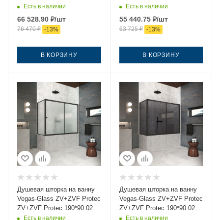
crystalvision 190х140
02 190х140 стекло
Есть в наличии
Есть в наличии
стекло прозрачное
рифленое профиль черный
66 528.90
₽
/шт
55 440.75
₽
/шт
профиль черный
ориентация универсальная
76 470
₽
63 725
₽
-
13
%
-
13
%
ориентация универсальная
В КОРЗИНУ
В КОРЗИНУ
Душевая шторка на ванну
Душевая шторка на ванну
Vegas-Glass ZV+ZVF Protec
Vegas-Glass ZV+ZVF Protec
ZV+ZVF Protec 190*90 02М
ZV+ZVF Protec 190*90 02М
10 190х140 стекло матовое
07 190х140 стекло
Есть в наличии
Есть в наличии