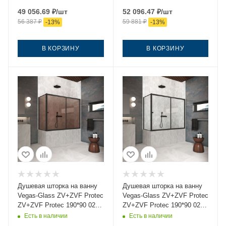
профиль черный
тонированное профиль
49 056.69
₽
/шт
52 096.47
₽
/шт
ориентация универсальная
черный ориентация
56 387
₽
59 881
₽
-
13
%
-
13
%
универсальная
В КОРЗИНУ
В КОРЗИНУ
Душевая шторка на ванну
Душевая шторка на ванну
Vegas-Glass ZV+ZVF Protec
Vegas-Glass ZV+ZVF Protec
ZV+ZVF Protec 190*90 02М
ZV+ZVF Protec 190*90 02М
05 190х140 стекло
01 190х140 стекло
Есть в наличии
Есть в наличии
тонированное профиль
прозрачное профиль