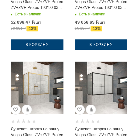
Vegas-Glass ZV+ZVF Protec
Vegas-Glass ZV+ZVF Protec
ZV+ZVF Protec 190*90 03
ZV+ZVF Protec 190*90 03
05 190х140 стекло
10 190х140 стекло матовое
Есть в наличии
Есть в наличии
тонированное профиль
профиль золото
52 096.47
₽
/шт
49 056.69
₽
/шт
золото ориентация
ориентация универсальная
59 881
₽
56 387
₽
-
13
%
-
13
%
универсальная
В КОРЗИНУ
В КОРЗИНУ
Душевая шторка на ванну
Душевая шторка на ванну
Vegas-Glass ZV+ZVF Protec
Vegas-Glass ZV+ZVF Protec