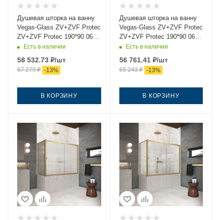
Душевая шторка на ванну
Душевая шторка на ванну
Vegas-Glass ZV+ZVF Protec
Vegas-Glass ZV+ZVF Protec
ZV+ZVF Protec 190*90 06
ZV+ZVF Protec 190*90 06
10 190х140 стекло матовое
01 190х140 стекло
Есть в наличии
Есть в наличии
профиль вороненая сталь
прозрачное профиль
58 532.73
₽
/шт
56 761.41
₽
/шт
ориентация универсальная
вороненая сталь
67 279
₽
65 243
₽
-
13
%
-
13
%
ориентация универсальная
В КОРЗИНУ
В КОРЗИНУ