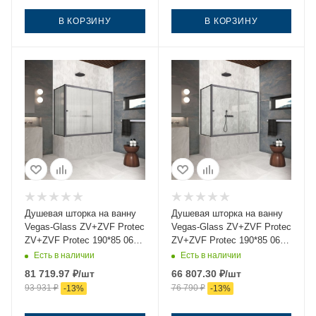
В КОРЗИНУ
В КОРЗИНУ
Душевая шторка на ванну
Душевая шторка на ванну
Vegas-Glass ZV+ZVF Protec
Vegas-Glass ZV+ZVF Protec
ZV+ZVF Protec 190*85 06
ZV+ZVF Protec 190*85 06
Moru 190х140 стекло
crystalvision 190х140
Есть в наличии
Есть в наличии
рифленое профиль
стекло прозрачное
81 719.97
₽
/шт
66 807.30
₽
/шт
вороненая сталь
профиль вороненая сталь
93 931
₽
76 790
₽
-
13
%
-
13
%
ориентация универсальная
ориентация универсальная