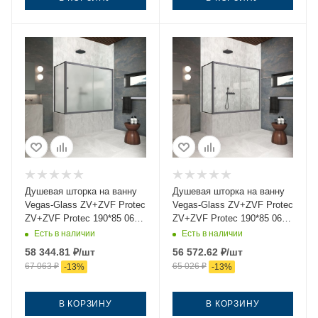
Душевая шторка на ванну
Душевая шторка на ванну
Vegas-Glass ZV+ZVF Protec
Vegas-Glass ZV+ZVF Protec
ZV+ZVF Protec 190*85 06
ZV+ZVF Protec 190*85 06
10 190х140 стекло матовое
01 190х140 стекло
Есть в наличии
Есть в наличии
профиль вороненая сталь
прозрачное профиль
58 344.81
₽
/шт
56 572.62
₽
/шт
ориентация универсальная
вороненая сталь
67 063
₽
65 026
₽
-
13
%
-
13
%
ориентация универсальная
В КОРЗИНУ
В КОРЗИНУ