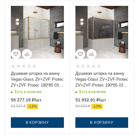
Душевая шторка на ванну
Душевая шторка на ванну
Vegas-Glass ZV+ZVF Protec
Vegas-Glass ZV+ZVF Protec
ZV+ZVF Protec 190*85 03
ZV+ZVF Protec 190*85 03
02 190х140 стекло
07 190х140 стекло
Есть в наличии
Есть в наличии
рифленое профиль золото
тонированное профиль
55 277.19
₽
/шт
51 932.91
₽
/шт
ориентация универсальная
золото ориентация
63 537
₽
59 693
₽
-
13
%
-
13
%
универсальная
В КОРЗИНУ
В КОРЗИНУ