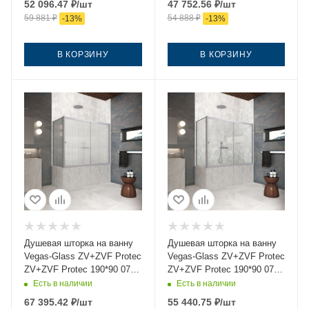
52 096.47
₽
/шт
47 752.56
₽
/шт
черный ориентация
черный ориентация
59 881
₽
54 888
₽
-
13
%
-
13
%
универсальная
универсальная
В КОРЗИНУ
В КОРЗИНУ
Душевая шторка на ванну
Душевая шторка на ванну
Vegas-Glass ZV+ZVF Protec
Vegas-Glass ZV+ZVF Protec
ZV+ZVF Protec 190*90 07
ZV+ZVF Protec 190*90 07
Moru 190х140 стекло
crystalvision 190х140
Есть в наличии
Есть в наличии
рифленое профиль хром
стекло прозрачное
67 395.42
₽
/шт
55 440.75
₽
/шт
ориентация универсальная
профиль хром ориентация