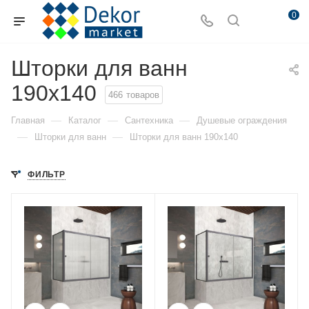
0
Шторки для ванн
190x140
466
товаров
—
—
—
Главная
Каталог
Сантехника
Душевые ограждения
—
—
Шторки для ванн
Шторки для ванн 190x140
ФИЛЬТР