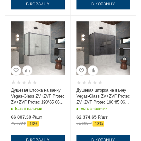
В КОРЗИНУ
В КОРЗИНУ
Душевая шторка на ванну
Душевая шторка на ванну
Vegas-Glass ZV+ZVF Protec
Vegas-Glass ZV+ZVF Protec
ZV+ZVF Protec 190*85 06
ZV+ZVF Protec 190*85 06
02 190х140 стекло
07 190х140 стекло
Есть в наличии
Есть в наличии
рифленое профиль
тонированное профиль
66 807.30
₽
/шт
62 374.65
₽
/шт
вороненая сталь
вороненая сталь
76 790
₽
71 695
₽
-
13
%
-
13
%
ориентация универсальная
ориентация универсальная
В КОРЗИНУ
В КОРЗИНУ