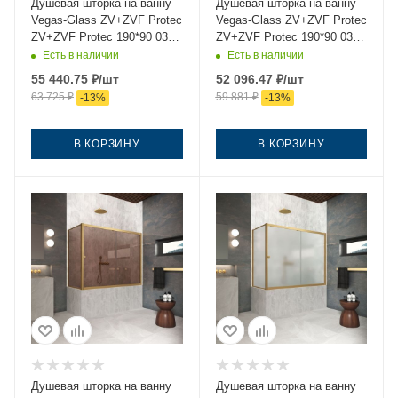
Душевая шторка на ванну
Душевая шторка на ванну
Vegas-Glass ZV+ZVF Protec
Vegas-Glass ZV+ZVF Protec
ZV+ZVF Protec 190*90 03
ZV+ZVF Protec 190*90 03
02 190х140 стекло
07 190х140 стекло
Есть в наличии
Есть в наличии
рифленое профиль золото
тонированное профиль
55 440.75
₽
/шт
52 096.47
₽
/шт
ориентация универсальная
золото ориентация
63 725
₽
59 881
₽
-
13
%
-
13
%
универсальная
В КОРЗИНУ
В КОРЗИНУ
Душевая шторка на ванну
Душевая шторка на ванну