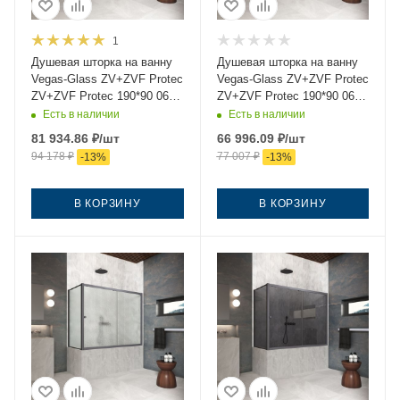
1
Душевая шторка на ванну
Душевая шторка на ванну
Vegas-Glass ZV+ZVF Protec
Vegas-Glass ZV+ZVF Protec
ZV+ZVF Protec 190*90 06
ZV+ZVF Protec 190*90 06
Moru 190х140 стекло
crystalvision 190х140
Есть в наличии
Есть в наличии
рифленое профиль
стекло прозрачное
81 934.86
₽
/шт
66 996.09
₽
/шт
вороненая сталь
профиль вороненая сталь
94 178
₽
77 007
₽
-
13
%
-
13
%
ориентация универсальная
ориентация универсальная
В КОРЗИНУ
В КОРЗИНУ