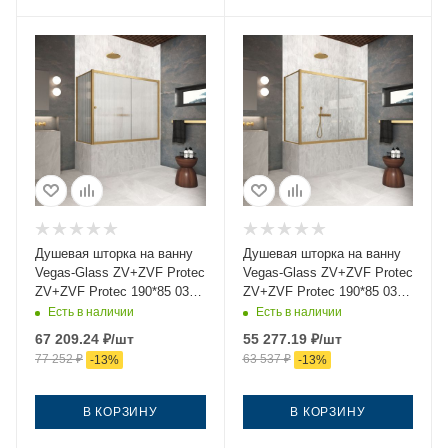
Душевая шторка на ванну
Душевая шторка на ванну
Vegas-Glass ZV+ZVF Protec
Vegas-Glass ZV+ZVF Protec
ZV+ZVF Protec 190*85 03
ZV+ZVF Protec 190*85 03
Moru 190х140 стекло
crystalvision 190х140
Есть в наличии
Есть в наличии
рифленое профиль золото
стекло прозрачное
67 209.24
₽
/шт
55 277.19
₽
/шт
ориентация универсальная
профиль золото
77 252
₽
63 537
₽
-
13
%
-
13
%
ориентация универсальная
В КОРЗИНУ
В КОРЗИНУ