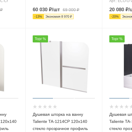
-C-Cr
Арт.: ECO-O-
60 030
₽
/шт
20 080
₽
/
₽
69 000
₽
-
13
%
Экономия
8 970
₽
-
20
%
Эконо
Торг %
Торг %
нну
Душевая шторка на ванну
Душевая шт
 120х140
Taliente TA-1214CP 120х140
Taliente T
филь
стекло прозрачное профиль
стекло про