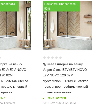
Предоплата
Под заказ. Предоплата
50%
орка на ванну
Душевая шторка на ванну
ss E2V+E2V NOVO
Vegas-Glass E2V+E2V NOVO
120 02М
E2V NOVO 120 02М
on R 120х140 стекло
crystalvision L 120х140 стекло
 профиль черный
прозрачное профиль черный
 правая
ориентация левая
ичии
Есть в наличии
VO 120 02М
Арт.: E2V NOVO 120 02М