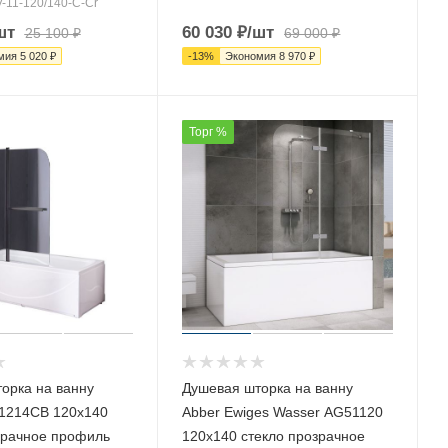
V-11-120/140-C-Cr
шт
60 030
₽
/шт
25 100
₽
69 000
₽
мия
5 020
₽
-
13
%
Экономия
8 970
₽
Торг %
орка на ванну
Душевая шторка на ванну
A-1214CB 120х140
Abber Ewiges Wasser AG51120
зрачное профиль
120х140 стекло прозрачное