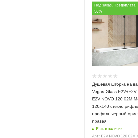
Под заказ. Предоплата
85x200 (
16
)
50%
90x140 (
71
)
90x145 (
4
)
90x150 (
59
)
90x155 (
4
)
90x200 (
14
)
95x200 (
12
)
Душевая шторка на ва
Vegas-Glass E2V+E2
E2V NOVO 120 02М M
120х140 стекло рифл
профиль черный орие
правая
Есть в наличии
Арт.: E2V NOVO 120 02М 