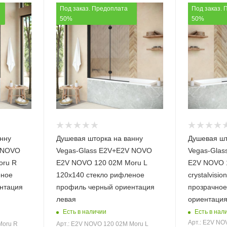
Под заказ. Предоплата
Под заказ. 
50%
50%
нну
Душевая шторка на ванну
Душевая шт
V NOVO
Vegas-Glass E2V+E2V NOVO
Vegas-Gla
oru R
E2V NOVO 120 02М Moru L
E2V NOVO 
еное
120х140 стекло рифленое
crystalvisi
нтация
профиль черный ориентация
прозрачное
левая
ориентация
Есть в наличии
Есть в нал
Арт.: E2V NO
Moru R
Арт.: E2V NOVO 120 02М Moru L