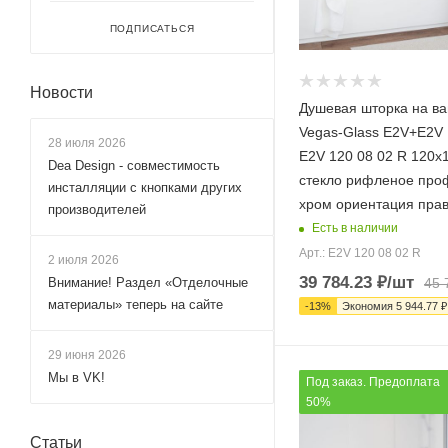
55x140 (
29
)
ПОДПИСАТЬСЯ
55x200 (
4
)
60x140 (
153
)
Новости
Душевая шторка на ва
60x150 (
79
)
Vegas-Glass E2V+E2
60x200 (
2
)
28 июля 2026
E2V 120 08 02 R 120х
Dea Design - совместимость
65x120 (
1
)
стекло рифленое про
инсталляции с кнопками других
65x140 (
24
)
хром ориентация пра
производителей
Есть в наличии
65x200 (
4
)
Арт.: E2V 120 08 02 R
2 июля 2026
70x135 (
1
)
39 784.23
₽
/шт
Внимание! Раздел «Отделочные
45 
70x140 (
177
)
материалы» теперь на сайте
-
13
%
Экономия
5 944.77
₽
70x150 (
91
)
29 июня 2026
70x200 (
2
)
Мы в VK!
Под заказ. Предоплата
75x130 (
4
)
50%
75x135 (
1
)
Статьи