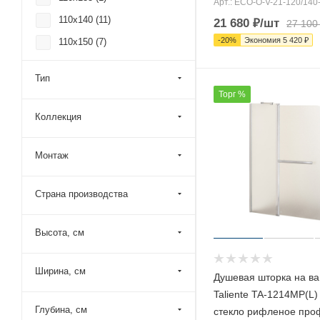
Арт.: ECO-O-V-21-120/140
110x140 (
11
)
21 680
₽
/шт
27 100
-
20
%
Экономия
5 420
₽
110x150 (
7
)
115x135 (
1
)
Тип
115x140 (
7
)
Торг %
115x150 (
52
)
Коллекция
120x130 (
3
)
120x140 (
72
)
Монтаж
120x150 (
66
)
Страна производства
125x150 (
52
)
130x140 (
5
)
Высота, см
140x150 (
4
)
140x185 (
1
)
Ширина, см
Душевая шторка на ва
150x140 (
474
)
Taliente TA-1214MP(L)
150x150 (
10
)
Глубина, см
стекло рифленое про