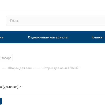
ие
Отделочные материалы
Климат
2
товара
—
—
Шторки для ванн
Шторки для ванн 120x140
ю (убывание)