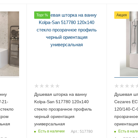
Торг %
Акция
нну
Душевая шторка на ванну
Душевая шт
-21-
Kolpa-San 517780 120х140
Cezares EC
 стекло
стекло прозрачное профиль
120/140-C-
хром
черный ориентация
прозрачное
льная
универсальная
ориентация
Есть в наличии
Есть в нал
Арт.: 517780