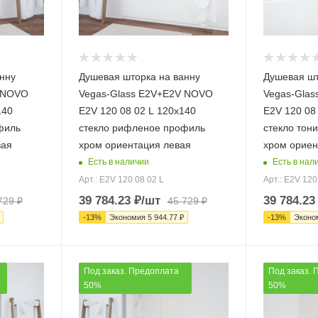
нну
Душевая шторка на ванну
Душевая шт
V NOVO
Vegas-Glass E2V+E2V NOVO
Vegas-Gla
140
E2V 120 08 02 L 120х140
E2V 120 08
филь
стекло рифленое профиль
стекло тон
вая
хром ориентация левая
хром ориен
Есть в наличии
Есть в нал
Арт.: E2V 120 08 02 L
Арт.: E2V 120
39 784.23
₽
/шт
39 784.23
729
₽
45 729
₽
-
13
%
Экономия
5 944.77
₽
-
13
%
Эконо
Под заказ. Предоплата
Под заказ. 
50%
50%