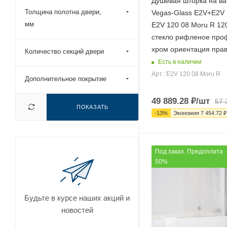
Душевая шторка на ва
Толщина полотна двери,
Vegas-Glass E2V+E2
190x140 (
466
)
мм
E2V 120 08 Moru R 12
190x145 (
1
)
стекло рифленое про
195x140 (
64
)
хром ориентация пра
Количество секций двери
Есть в наличии
200x140 (
64
)
Арт.: E2V 120 08 Moru R
200x145 (
1
)
Дополнительное покрытие
30x140 (
59
)
49 889.28
₽
/шт
57 
ПОКАЗАТЬ
30x150 (
5
)
-
13
%
Экономия
7 454.72
₽
35x140 (
29
)
40x140 (
88
)
Под заказ. Предоплата
40x150 (
4
)
50%
45x140 (
29
)
45x200 (
4
)
Будьте в курсе наших акций и
50x140 (
95
)
новостей
50x150 (
4
)