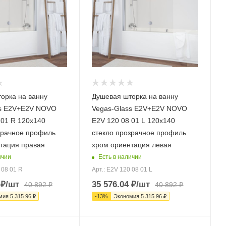
орка на ванну
Душевая шторка на ванну
ss E2V+E2V NOVO
Vegas-Glass E2V+E2V NOVO
 01 R 120х140
E2V 120 08 01 L 120х140
зрачное профиль
стекло прозрачное профиль
тация правая
хром ориентация левая
ичии
Есть в наличии
 08 01 R
Арт.: E2V 120 08 01 L
₽
/шт
35 576.04
₽
/шт
40 892
₽
40 892
₽
мия
5 315.96
₽
-
13
%
Экономия
5 315.96
₽