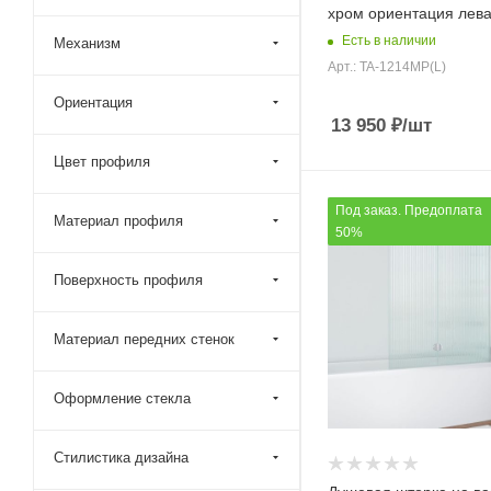
хром ориентация лев
155x140 (
64
)
Есть в наличии
Механизм
155x150 (
1
)
Арт.: TA-1214MP(L)
160x135 (
1
)
Ориентация
160x140 (
468
)
13 950
₽
/шт
160x150 (
9
)
Цвет профиля
165x140 (
64
)
Под заказ. Предоплата
170x140 (
473
)
Материал профиля
50%
170x145 (
4
)
Поверхность профиля
170x150 (
15
)
175x140 (
64
)
Материал передних стенок
175x150 (
1
)
180x140 (
468
)
Оформление стекла
180x145 (
4
)
180x150 (
4
)
Стилистика дизайна
185x140 (
64
)