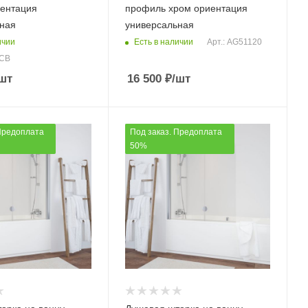
ентация
профиль хром ориентация
ная
универсальная
ичии
Есть в наличии
Арт.: AG51120
4CB
шт
16 500
₽
/шт
Предоплата
Под заказ. Предоплата
50%