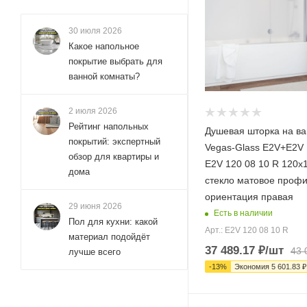
75x140 (
110
)
75x150 (
101
)
30 июля 2026
75x200 (
8
)
Какое напольное
покрытие выбрать для
80x135 (
3
)
ванной комнаты?
80x140 (
173
)
80x145 (
6
)
2 июля 2026
Рейтинг напольных
80x150 (
45
)
Душевая шторка на ва
покрытий: экспертный
Vegas-Glass E2V+E2
80x155 (
4
)
обзор для квартиры и
E2V 120 08 10 R 120х
80x160 (
дома
3
)
стекло матовое проф
80x180 (
1
)
ориентация правая
29 июня 2026
Есть в наличии
80x195 (
1
)
Пол для кухни: какой
Арт.: E2V 120 08 10 R
80x200 (
10
)
материал подойдёт
37 489.17
₽
/шт
43 
лучше всего
85x130 (
1
)
-
13
%
Экономия
5 601.83
₽
85x140 (
2
)
85x150 (
3
)