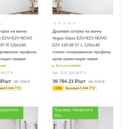
орка на ванну
Душевая шторка на ванну
ss E2V+E2V NOVO
Vegas-Glass E2V+E2V NOVO
 07 R 120х140
E2V 120 08 07 L 120х140
ированное профиль
стекло тонированное профиль
тация правая
хром ориентация левая
ичии
Есть в наличии
 08 07 R
Арт.: E2V 120 08 07 L
₽
/шт
39 784.23
₽
/шт
45 729
₽
45 729
₽
мия
5 944.77
₽
-
13
%
Экономия
5 944.77
₽
Предоплата
Под заказ. Предоплата
50%