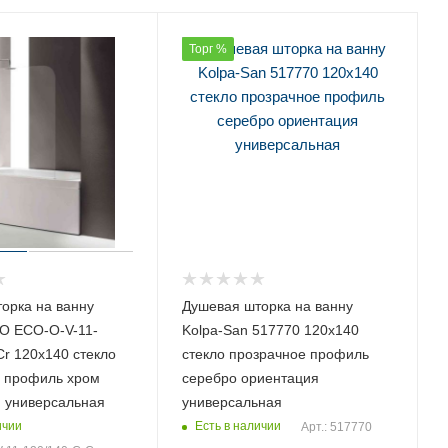
Торг %
орка на ванну
Душевая шторка на ванну
O ECO-O-V-11-
Kolpa-San 517770 120х140
Cr 120х140 стекло
стекло прозрачное профиль
 профиль хром
серебро ориентация
 универсальная
универсальная
ичии
Есть в наличии
Арт.: 517770