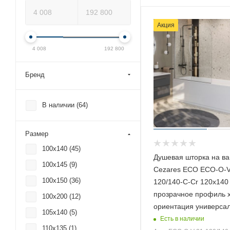
Акция
4 008
192 800
Бренд
В наличии (
64
)
Размер
100x140 (
45
)
Душевая шторка на ва
100x145 (
9
)
Cezares ECO ECO-O-V
100x150 (
36
)
120/140-C-Cr 120х140
прозрачное профиль 
100x200 (
12
)
ориентация универса
105x140 (
5
)
Есть в наличии
110x135 (
1
)