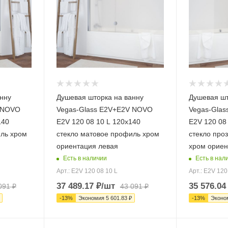
нну
Душевая шторка на ванну
Душевая шт
V NOVO
Vegas-Glass E2V+E2V NOVO
Vegas-Gla
140
E2V 120 08 10 L 120х140
E2V 120 08
иль хром
стекло матовое профиль хром
стекло про
ориентация левая
хром ориен
Есть в наличии
Есть в нал
Арт.: E2V 120 08 10 L
Арт.: E2V 120
37 489.17
₽
/шт
35 576.04
091
₽
43 091
₽
-
13
%
Экономия
5 601.83
₽
-
13
%
Эконо