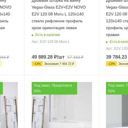
нну
Душевая шторка на ванну
Душевая шт
V NOVO
Vegas-Glass E2V+E2V NOVO
Vegas-Gla
0х140
E2V 120 08 Moru L 120х140
E2V 120 08 
филь
стекло рифленое профиль
120х140 ст
вая
хром ориентация левая
профиль хр
правая
Есть в наличии
Есть в нал
Арт.: E2V 120 08 Moru L
Арт.: E2V 120 
49 889.28
₽
/шт
39 784.23
344
₽
57 344
₽
-
13
%
Экономия
7 454.72
₽
-
13
%
Эконо
Под заказ. Предоплата
Под заказ. 
50%
50%