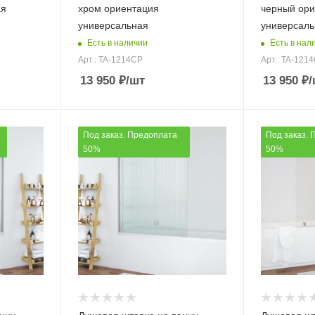
ая
хром ориентация
черный ори
универсальная
универсаль
Есть в наличии
Есть в нал
Арт.: TA-1214CP
Арт.: TA-121
13 950
₽
/шт
13 950
₽
/
Под заказ. Предоплата
Под заказ. 
50%
50%