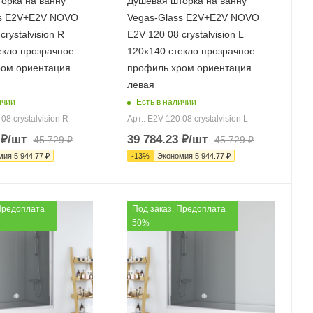
орка на ванну
Душевая шторка на ванну
ss E2V+E2V NOVO
Vegas-Glass E2V+E2V NOVO
crystalvision R
E2V 120 08 crystalvision L
екло прозрачное
120х140 стекло прозрачное
ом ориентация
профиль хром ориентация
левая
ичии
Есть в наличии
08 crystalvision R
Арт.: E2V 120 08 crystalvision L
₽
/шт
39 784.23
₽
/шт
45 729
₽
45 729
₽
мия
5 944.77
₽
-
13
%
Экономия
5 944.77
₽
Предоплата
Под заказ. Предоплата
50%