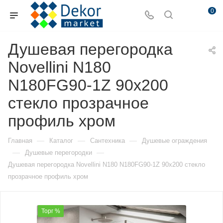
0
Душевая перегородка
Novellini N180
N180FG90-1Z 90х200
стекло прозрачное
профиль хром
—
—
—
Главная
Каталог
Сантехника
Душевые ограждения
—
—
Душевые перегородки
Душевая перегородка Novellini N180 N180FG90-1Z 90х200 стекло
прозрачное профиль хром
Торг %