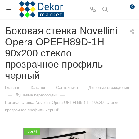
0
Боковая стенка Novellini
Opera OPEFH89D-1H
90х200 стекло
прозрачное профиль
черный
—
—
—
Главная
Каталог
Сантехника
Душевые ограждения
—
—
Душевые перегородки
Боковая стенка Novellini Opera OPEFH89D-1H 90х200 стекло
прозрачное профиль черный
Торг %