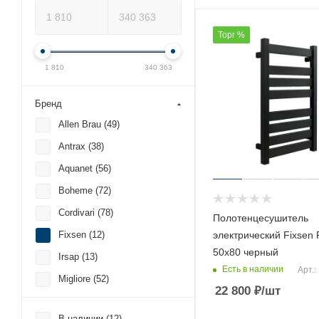
Торг %
1 810
340 363
Бренд
Allen Brau (
49
)
Antrax (
38
)
Aquanet (
56
)
Boheme (
72
)
Cordivari (
78
)
Полотенцесушитель
электрический Fixsen
Fixsen (
12
)
50х80 черный
Irsap (
13
)
Есть в наличии
Арт.:
Migliore (
52
)
22 800
₽
/шт
Nicolazzi (
1
)
В наличии (
12
)