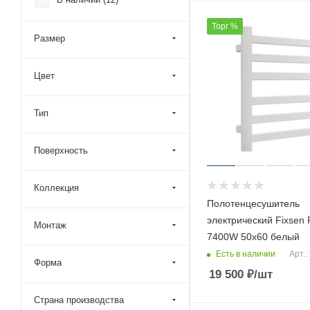
Point (
341
)
Terminus (
379
)
Торг %
Размер
Veconi (
106
)
Vincea (
18
)
Цвет
Wonzon & Woghand (
16
)
Сунержа (
959
)
Тип
Поверхность
Коллекция
Полотенцесушитель
электрический Fixsen 
Монтаж
7400W 50х60 белый
Есть в наличии
Арт.
Форма
19 500
₽
/шт
Страна производства