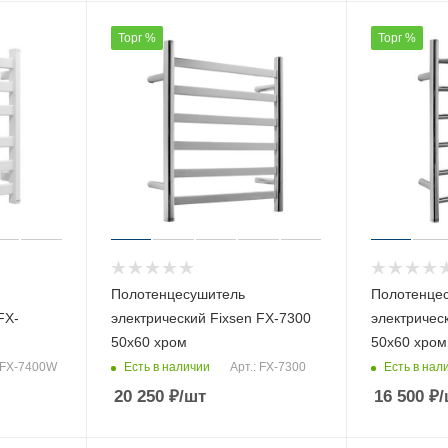
Торг %
Торг %
Полотенцесушитель
Полотенце
FX-
электрический Fixsen FX-7300
электричес
50х60 хром
50х60 хром
Есть в наличии
Есть в нал
: FX-7400W
Арт.: FX-7300
20 250
₽
/шт
16 500
₽
/