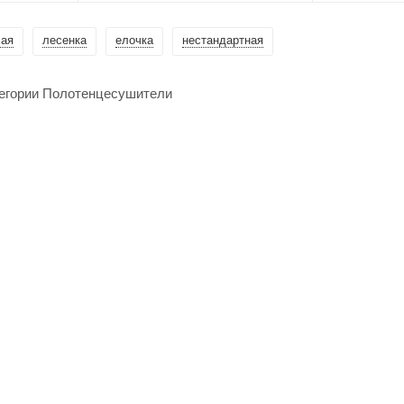
лая
лесенка
елочка
нестандартная
тегории Полотенцесушители