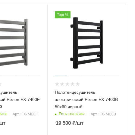
Торг %
сушитель
Полотенцесушитель
кий Fixsen FX-7400F
электрический Fixsen FX-7400B
й
50х60 черный
ичии
Есть в наличии
Арт.: FX-7400F
Арт.: FX-7400B
шт
19 500
₽
/шт