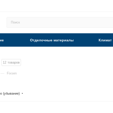
ие
Отделочные материалы
Климат
12
товаров
—
Fixsen
ю (убывание)