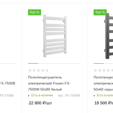
Торг %
Торг %
Полотенцесушитель
Полотенце
 FX-7500B
электрический Fixsen FX-
электричес
7500W 50х80 белый
50х60 серы
Есть в наличии
Есть в нал
 FX-7500B
Арт.: FX-7500W
22 800
₽
/шт
19 500
₽
/