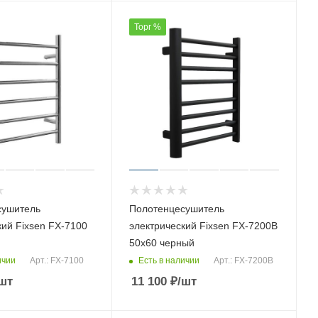
Торг %
сушитель
Полотенцесушитель
кий Fixsen FX-7100
электрический Fixsen FX-7200B
50х60 черный
ичии
Есть в наличии
Арт.: FX-7100
Арт.: FX-7200B
шт
11 100
₽
/шт