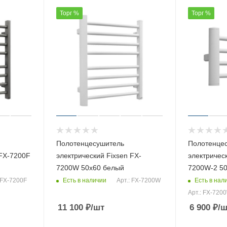
Торг %
Торг %
Полотенцесушитель
Полотенце
 FX-7200F
электрический Fixsen FX-
электрическ
7200W 50х60 белый
7200W-2 50
Есть в наличии
Есть в нал
 FX-7200F
Арт.: FX-7200W
Арт.: FX-720
11 100
₽
/шт
6 900
₽
/ш