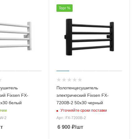
Торг %
сушитель
Полотенцесушитель
ий Fixsen FX-
электрический Fixsen FX-
х30 белый
7200B-2 50х30 черный
ичии
Уточняйте сроки поставки
0W-2
Арт.: FX-7200B-2
т
6 900
₽
/шт