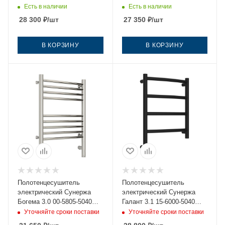
40х50 черный
Есть в наличии
Есть в наличии
28 300
₽
/шт
27 350
₽
/шт
В КОРЗИНУ
В КОРЗИНУ
Полотенцесушитель
Полотенцесушитель
электрический Сунержа
электрический Сунержа
Богема 3.0 00-5805-5040
Галант 3.1 15-6000-5040
40х50 нержавеющая сталь
40х50 черный
Уточняйте сроки поставки
Уточняйте сроки поставки