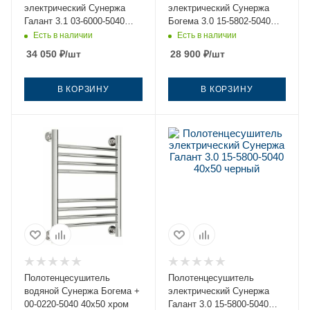
электрический Сунержа
электрический Сунержа
Галант 3.1 03-6000-5040
Богема 3.0 15-5802-5040
40х50 золото
40х50 черный
Есть в наличии
Есть в наличии
34 050
₽
/шт
28 900
₽
/шт
В КОРЗИНУ
В КОРЗИНУ
Полотенцесушитель
Полотенцесушитель
водяной Сунержа Богема +
электрический Сунержа
00-0220-5040 40х50 хром
Галант 3.0 15-5800-5040