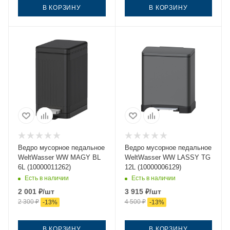
В КОРЗИНУ
В КОРЗИНУ
Ведро мусорное педальное
Ведро мусорное педальное
WeltWasser WW MAGY BL
WeltWasser WW LASSY TG
6L (10000011262)
12L (10000006129)
Есть в наличии
Есть в наличии
2 001
₽
/шт
3 915
₽
/шт
2 300
₽
4 500
₽
-
13
%
-
13
%
В КОРЗИНУ
В КОРЗИНУ