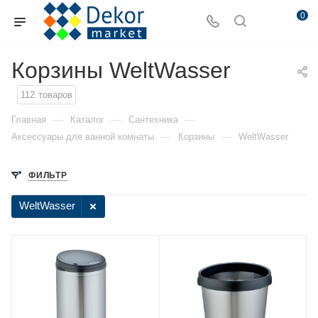
0
Корзины WeltWasser
112
товаров
—
—
—
Главная
Каталог
Сантехника
—
—
Аксессуары для ванной комнаты
Корзины
WeltWasser
ФИЛЬТР
WeltWasser