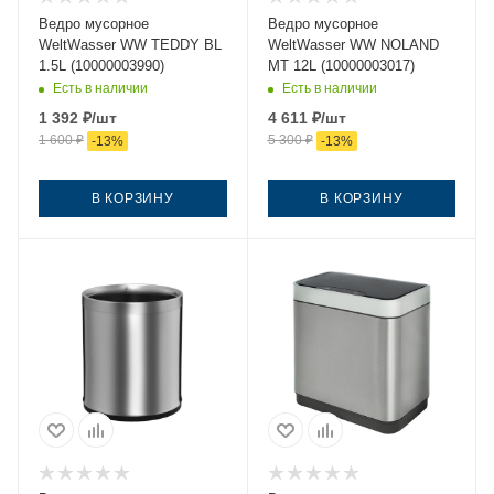
Ведро мусорное
Ведро мусорное
WeltWasser WW TEDDY BL
WeltWasser WW NOLAND
1.5L (10000003990)
MT 12L (10000003017)
Есть в наличии
Есть в наличии
1 392
₽
/шт
4 611
₽
/шт
1 600
₽
5 300
₽
-
13
%
-
13
%
В КОРЗИНУ
В КОРЗИНУ