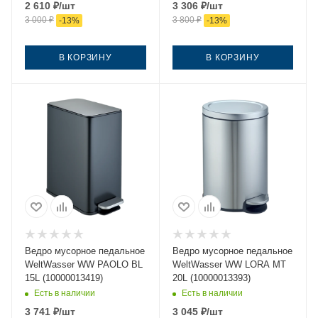
2 610
₽
/шт
3 306
₽
/шт
3 000
₽
3 800
₽
-
13
%
-
13
%
В КОРЗИНУ
В КОРЗИНУ
Ведро мусорное педальное
Ведро мусорное педальное
WeltWasser WW PAOLO BL
WeltWasser WW LORA MT
15L (10000013419)
20L (10000013393)
Есть в наличии
Есть в наличии
3 741
₽
/шт
3 045
₽
/шт