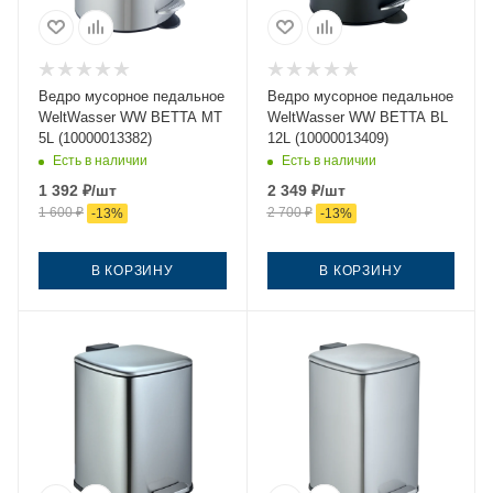
Ведро мусорное педальное
Ведро мусорное педальное
WeltWasser WW BETTA MT
WeltWasser WW BETTA BL
5L (10000013382)
12L (10000013409)
Есть в наличии
Есть в наличии
1 392
₽
/шт
2 349
₽
/шт
1 600
₽
2 700
₽
-
13
%
-
13
%
В КОРЗИНУ
В КОРЗИНУ