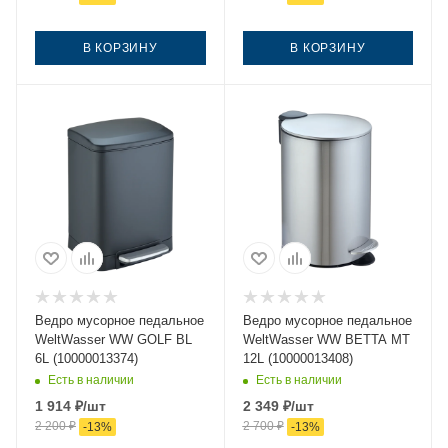
В КОРЗИНУ
В КОРЗИНУ
Ведро мусорное педальное
Ведро мусорное педальное
WeltWasser WW GOLF BL
WeltWasser WW BETTA MT
6L (10000013374)
12L (10000013408)
Есть в наличии
Есть в наличии
1 914
₽
/шт
2 349
₽
/шт
2 200
₽
2 700
₽
-
13
%
-
13
%