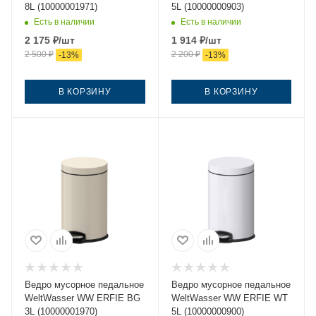
8L (10000001971)
5L (10000000903)
Есть в наличии
Есть в наличии
2 175
₽
/шт
1 914
₽
/шт
2 500
₽
2 200
₽
-
13
%
-
13
%
В КОРЗИНУ
В КОРЗИНУ
Ведро мусорное педальное
Ведро мусорное педальное
WeltWasser WW ERFIE BG
WeltWasser WW ERFIE WT
3L (10000001970)
5L (10000000900)