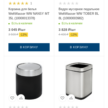
1
Корзина для белья
Ведро мусорное педальное
WeltWasser WW NANSY MT
WeltWasser WW TOBER BL
35L (10000013378)
8L (10000003982)
Есть в наличии
Есть в наличии
3 045
₽
/шт
3 828
₽
/шт
3 500
₽
4 400
₽
-
13
%
-
13
%
В КОРЗИНУ
В КОРЗИНУ