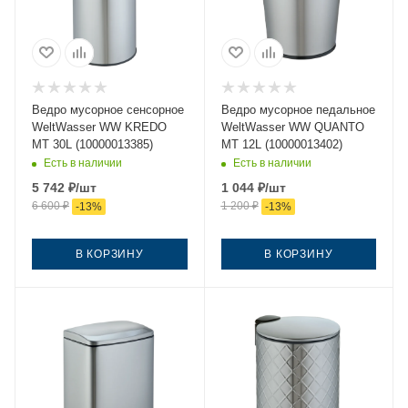
Ведро мусорное сенсорное
Ведро мусорное педальное
WeltWasser WW KREDO
WeltWasser WW QUANTO
MT 30L (10000013385)
MT 12L (10000013402)
Есть в наличии
Есть в наличии
5 742
₽
/шт
1 044
₽
/шт
6 600
₽
1 200
₽
-
13
%
-
13
%
В КОРЗИНУ
В КОРЗИНУ