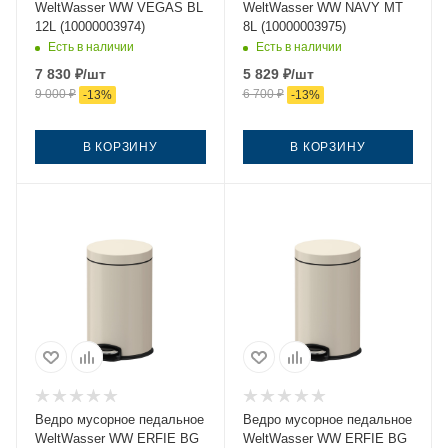
WeltWasser WW VEGAS BL
WeltWasser WW NAVY MT
12L (10000003974)
8L (10000003975)
Есть в наличии
Есть в наличии
7 830
₽
/шт
5 829
₽
/шт
9 000
₽
6 700
₽
-
13
%
-
13
%
В КОРЗИНУ
В КОРЗИНУ
Ведро мусорное педальное
Ведро мусорное педальное
WeltWasser WW ERFIE BG
WeltWasser WW ERFIE BG