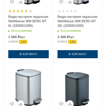
1
Ведро мусорное педальное
Ведро мусорное педальное
WeltWasser WW BERG MT
WeltWasser WW BERG MT
6L (10000013396)
20L (10000013400)
Есть в наличии
Есть в наличии
1 566
₽
/шт
3 306
₽
/шт
1 800
₽
3 800
₽
-
13
%
-
13
%
В КОРЗИНУ
В КОРЗИНУ