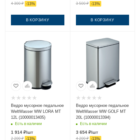
4 300
₽
3 500
₽
-
13
%
-
13
%
В КОРЗИНУ
В КОРЗИНУ
Ведро мусорное педальное
Ведро мусорное педальное
WeltWasser WW LORA MT
WeltWasser WW GOLF MT
12L (10000013405)
20L (10000013394)
Есть в наличии
Есть в наличии
1 914
₽
/шт
3 654
₽
/шт
2 200
₽
4 200
₽
-
13
%
-
13
%