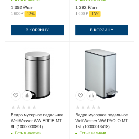
1 392
₽
/шт
1 392
₽
/шт
1 600
₽
1 600
₽
-
13
%
-
13
%
В КОРЗИНУ
В КОРЗИНУ
Ведро мусорное педальное
Ведро мусорное педальное
WeltWasser WW ERFIE MT
WeltWasser WW PAOLO MT
8L (10000000891)
15L (10000013418)
Есть в наличии
Есть в наличии