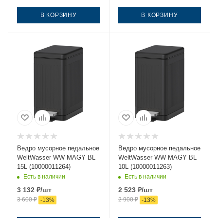
В КОРЗИНУ
В КОРЗИНУ
Ведро мусорное педальное
Ведро мусорное педальное
WeltWasser WW MAGY BL
WeltWasser WW MAGY BL
15L (10000011264)
10L (10000011263)
Есть в наличии
Есть в наличии
3 132
₽
/шт
2 523
₽
/шт
3 600
₽
2 900
₽
-
13
%
-
13
%