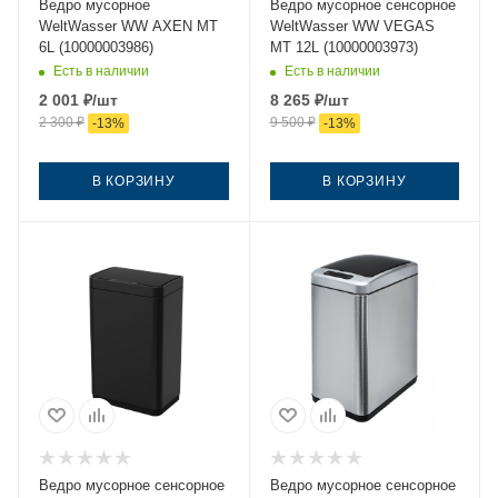
Ведро мусорное
Ведро мусорное сенсорное
WeltWasser WW AXEN MT
WeltWasser WW VEGAS
6L (10000003986)
MT 12L (10000003973)
Есть в наличии
Есть в наличии
2 001
₽
/шт
8 265
₽
/шт
2 300
₽
9 500
₽
-
13
%
-
13
%
В КОРЗИНУ
В КОРЗИНУ
Ведро мусорное сенсорное
Ведро мусорное сенсорное