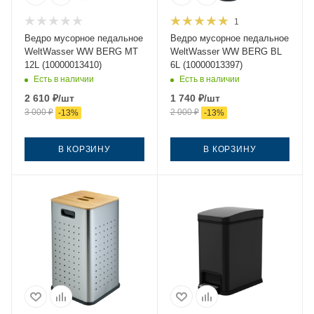
1
Ведро мусорное педальное
Ведро мусорное педальное
WeltWasser WW BERG MT
WeltWasser WW BERG BL
12L (10000013410)
6L (10000013397)
Есть в наличии
Есть в наличии
2 610
₽
/шт
1 740
₽
/шт
3 000
₽
2 000
₽
-
13
%
-
13
%
В КОРЗИНУ
В КОРЗИНУ