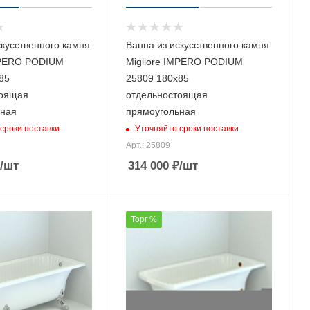
скусственного камня
Ванна из искусственного камня
MPERO PODIUM
Migliore IMPERO PODIUM
85
25809 180х85
тоящая
отдельностоящая
ьная
прямоугольная
сроки поставки
Уточняйте сроки поставки
Арт.: 25809
/шт
314 000
₽
/шт
Торг %