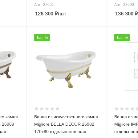
Арт.: 27001
Арт.: 27000
126 300
₽
/шт
136 300
₽
Торг %
Торг %
ого камня
Ванна из искусственного камня
Ванна из и
R 26989
Migliore BELLA DECOR 26982
Migliore I
щая
170х80 отдельностоящая
отдельнос