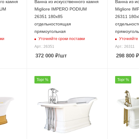
ого камня
Ванна из искусственного камня
Ванна из и
IUM
Migliore IMPERO PODIUM
Migliore I
26351 180х85
26311 180х
отдельностоящая
отдельнос
прямоугольная
прямоугол
вки
Уточняйте сроки поставки
Уточняйте 
Арт.: 26351
Арт.: 26311
372 000
₽
/шт
298 800
₽
Торг %
Торг %