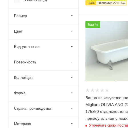
Duravit (
1
)
-
13
%
Экономия
22 516
₽
Gruppo Treesse (
19
)
Размер
Holbi (
25
)
Торг %
Knief (
20
)
Цвет
Kolpa-San (
22
)
Laufen (
10
)
Вид установки
Migliore (
61
)
Поверхность
Plumberia Selection (
5
)
Riho (
12
)
Коллекция
Salini (
391
)
Taliente (
50
)
Форма
Ванна из искусственн
Timo (
23
)
Migliore OLIVIA ANG 2
Toto (
1
)
Страна производства
175х80 отдельностоя
Veconi (
44
)
прямоугольная с нож
Материал
Vincea (
7
)
Уточняйте сроки поста