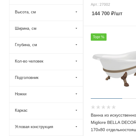
Арт.: 27002
Эстет (
87
)
Высота, см
144 700
₽
/шт
Ширина, см
Торг %
Глубина, см
Кол-во человек
Подголовник
Ножки
Каркас
Ванна из искусственн
Migliore BELLA DECO
Угловая конструкция
170х80 отдельностоя