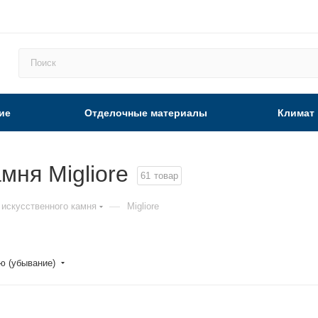
ие
Отделочные материалы
Климат
мня Migliore
61
товар
—
 искусственного камня
Migliore
ю (убывание)