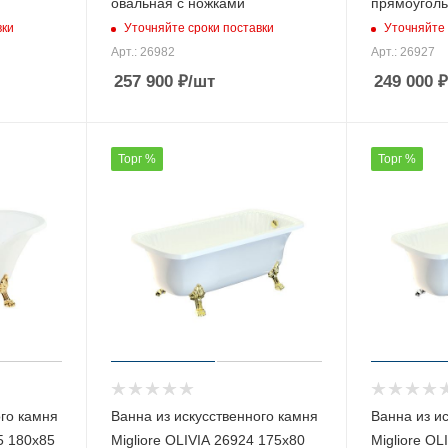
овальная с ножками
прямоуголь
вки
Уточняйте сроки поставки
Уточняйте 
Арт.: 26982
Арт.: 26927
257 900
₽
/шт
249 000
₽
Торг %
Торг %
ого камня
Ванна из искусственного камня
Ванна из и
5 180х85
Migliore OLIVIA 26924 175х80
Migliore OL