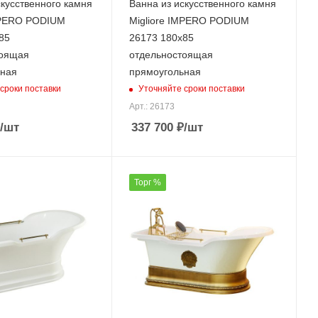
скусственного камня
Ванна из искусственного камня
MPERO PODIUM
Migliore IMPERO PODIUM
85
26173 180х85
тоящая
отдельностоящая
ьная
прямоугольная
сроки поставки
Уточняйте сроки поставки
Арт.: 26173
/шт
337 700
₽
/шт
Торг %