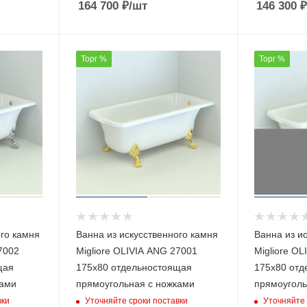
164 700
₽
/шт
146 300
₽
Торг %
Торг %
ого камня
Ванна из искусственного камня
Ванна из и
7002
Migliore OLIVIA ANG 27001
Migliore O
щая
175х80 отдельностоящая
175х80 отд
ками
прямоугольная с ножками
прямоуголь
вки
Уточняйте сроки поставки
Уточняйте 