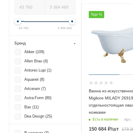
Торг %
43 760
3 364 460
Бренд
Abber (
109
)
Allen Brau (
4
)
Antonio Lupi (
1
)
Aquanet (
8
)
Artceram (
7
)
Ванна из искусственн
Migliore MILADY 2691
Astra-Form (
80
)
отдельностоящая ова
Bas (
11
)
ножками
Dea Design (
25
)
Есть в наличии
Арт.:
Devon Devon (
3
)
150 684
₽
/шт
173 2
В наличии (
3
)