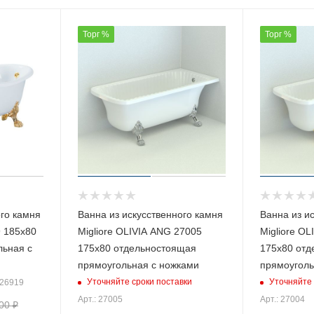
Торг %
Торг %
ого камня
Ванна из искусственного камня
Ванна из и
9 185х80
Migliore OLIVIA ANG 27005
Migliore O
льная с
175х80 отдельностоящая
175х80 отд
прямоугольная с ножками
прямоуголь
Уточняйте сроки поставки
Уточняйте 
 26919
Арт.: 27005
Арт.: 27004
00
₽