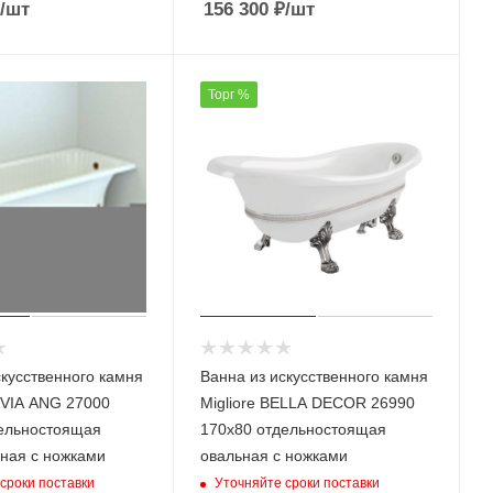
/шт
156 300
₽
/шт
Торг %
скусственного камня
Ванна из искусственного камня
LIVIA ANG 27000
Migliore BELLA DECOR 26990
ельностоящая
170х80 отдельностоящая
ная с ножками
овальная с ножками
сроки поставки
Уточняйте сроки поставки