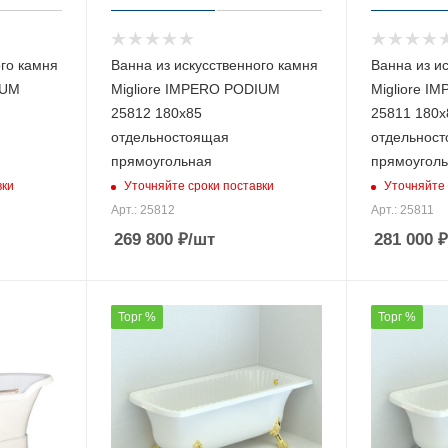
ого камня
Ванна из искусственного камня
Ванна из и
IUM
Migliore IMPERO PODIUM
Migliore I
25812 180х85
25811 180х
отдельностоящая
отдельнос
прямоугольная
прямоугол
вки
Уточняйте сроки поставки
Уточняйте 
Арт.: 25812
Арт.: 25811
269 800
₽
/шт
281 000
₽
Торг %
Торг %