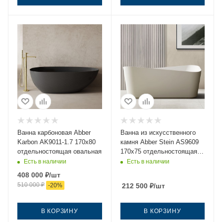
Ванна карбоновая Abber
Ванна из искусственного
Karbon AK9011-1.7 170х80
камня Abber Stein AS9609
отдельностоящая овальная
170х75 отдельностоящая
прямоугольная с ножками
Есть в наличии
Есть в наличии
408 000
₽
/шт
510 000
₽
-
20
%
212 500
₽
/шт
В КОРЗИНУ
В КОРЗИНУ