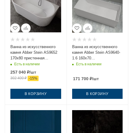
Ванна из искусственного
Ванна из искусственного
камня Abber Stein AS9652
камня Abber Stein AS9640-
170х80 пристенная
1.6 160х70
овальная с ножками
отдельностоящая
Есть в наличии
Есть в наличии
прямоугольная с ножками
257 040
₽
/шт
302 400
₽
-
15
%
171 700
₽
/шт
В КОРЗИНУ
В КОРЗИНУ