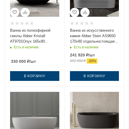
Ванна из полиэфирной
Ванна из искусственного
смолы Abber Kristall
камня Abber Stein AS9650
AT9701Onyx 165х80
170х80 отдельностоящая
отдельностоящая овальная
овальная с ножками
Есть в наличии
Есть в наличии
241 920
₽
/шт
302 400
₽
330 000
₽
/шт
-
20
%
В КОРЗИНУ
В КОРЗИНУ