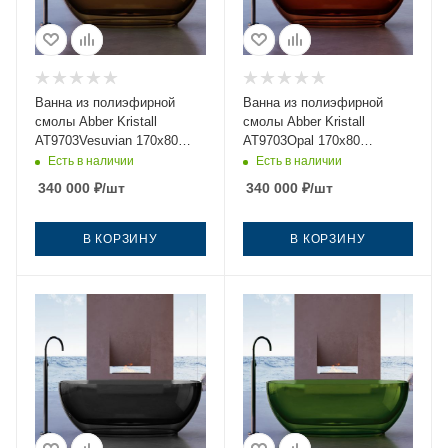
Ванна из полиэфирной
Ванна из полиэфирной
смолы Abber Kristall
смолы Abber Kristall
AT9703Vesuvian 170х80
AT9703Opal 170х80
отдельностоящая овальная
отдельностоящая овальная
Есть в наличии
Есть в наличии
340 000
₽
/шт
340 000
₽
/шт
В КОРЗИНУ
В КОРЗИНУ