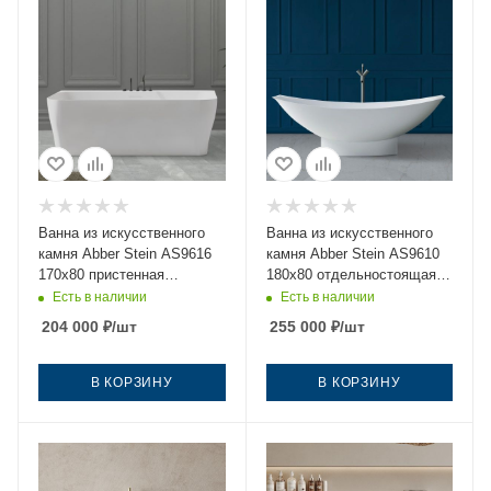
Ванна из искусственного
Ванна из искусственного
камня Abber Stein AS9616
камня Abber Stein AS9610
170х80 пристенная
180х80 отдельностоящая
прямоугольная с ножками
прямоугольная с ножками
Есть в наличии
Есть в наличии
204 000
₽
/шт
255 000
₽
/шт
В КОРЗИНУ
В КОРЗИНУ