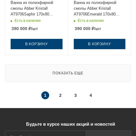
Ванна из полиэфирной
Ванна из полиэфирной
смолы Abber Kristall
смолы Abber Kristall
AT9706Saphir 170х80
AT9706Emerald 170х80
отдельностоящая овальная
отдельностоящая овальная
Есть в наличии
Есть в наличии
390 000
₽
/шт
390 000
₽
/шт
В КОРЗИНУ
В КОРЗИНУ
ПОКАЗАТЬ ЕЩЕ
1
2
3
4
Будьте в курсе наших акций и новостей