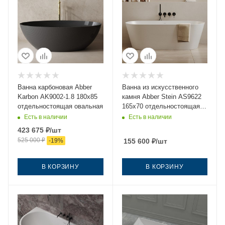
Ванна карбоновая Abber
Ванна из искусственного
Karbon AK9002-1.8 180х85
камня Abber Stein AS9622
отдельностоящая овальная
165х70 отдельностоящая
овальная с ножками
Есть в наличии
Есть в наличии
423 675
₽
/шт
525 000
₽
-
19
%
155 600
₽
/шт
В КОРЗИНУ
В КОРЗИНУ