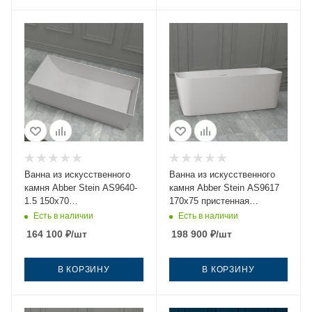
Ванна из искусственного
Ванна из искусственного
камня Abber Stein AS9640-
камня Abber Stein AS9617
1.5 150х70
170х75 пристенная
отдельностоящая
прямоугольная с ножками
Есть в наличии
Есть в наличии
прямоугольная с ножками
164 100
₽
/шт
198 900
₽
/шт
В КОРЗИНУ
В КОРЗИНУ