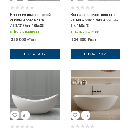
Ванна из полиэфирной
Ванна из искусственного
смолы Abber Kristall
камня Abber Stein AS9624-
AT9701Opal 165х80
1.5 150х70
отдельностоящая овальная
отдельностоящая овальная
Есть в наличии
Есть в наличии
с ножками
330 000
₽
/шт
134 300
₽
/шт
В КОРЗИНУ
В КОРЗИНУ