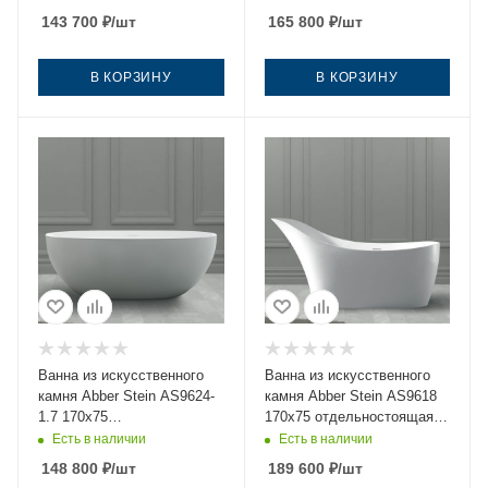
с ножками
с ножками
143 700
₽
/шт
165 800
₽
/шт
В КОРЗИНУ
В КОРЗИНУ
Ванна из искусственного
Ванна из искусственного
камня Abber Stein AS9624-
камня Abber Stein AS9618
1.7 170х75
170х75 отдельностоящая
отдельностоящая овальная
овальная с ножками
Есть в наличии
Есть в наличии
с ножками
148 800
₽
/шт
189 600
₽
/шт