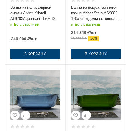
Ванна из полиэфирной
Ванна из искусственного
смолы Abber Kristall
камня Abber Stein AS9602
AT9703Aquamarin 170х80
170х75 отдельностоящая
отдельностоящая овальная
прямоугольная с ножками
Есть в наличии
Есть в наличии
214 240
₽
/шт
267 800
₽
340 000
₽
/шт
-
20
%
В КОРЗИНУ
В КОРЗИНУ