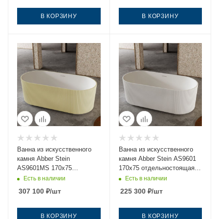
В КОРЗИНУ
В КОРЗИНУ
Ванна из искусственного
Ванна из искусственного
камня Abber Stein
камня Abber Stein AS9601
AS9601MS 170х75
170х75 отдельностоящая
отдельностоящая овальная
овальная с каркасом
Есть в наличии
Есть в наличии
с ножками
307 100
₽
/шт
225 300
₽
/шт
В КОРЗИНУ
В КОРЗИНУ