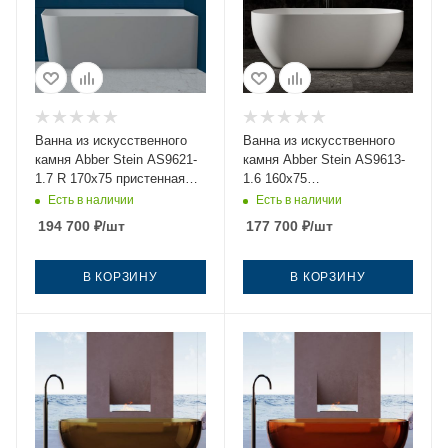
Ванна из искусственного
Ванна из искусственного
камня Abber Stein AS9621-
камня Abber Stein AS9613-
1.7 R 170х75 пристенная
1.6 160х75
асимметричная с ножками
отдельностоящая овальная
Есть в наличии
Есть в наличии
с ножками
194 700
₽
/шт
177 700
₽
/шт
В КОРЗИНУ
В КОРЗИНУ