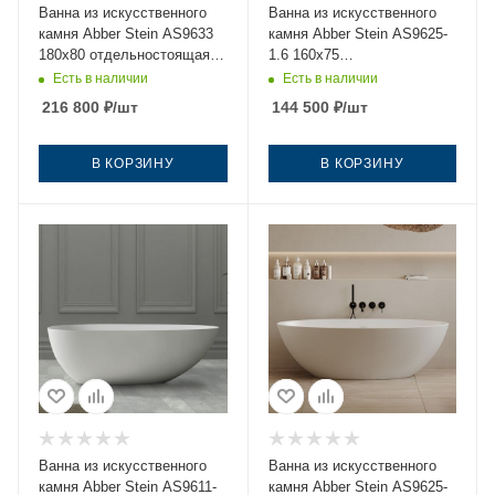
Ванна из искусственного
Ванна из искусственного
камня Abber Stein AS9633
камня Abber Stein AS9625-
180х80 отдельностоящая
1.6 160х75
овальная с ножками
отдельностоящая овальная
Есть в наличии
Есть в наличии
с ножками
216 800
₽
/шт
144 500
₽
/шт
В КОРЗИНУ
В КОРЗИНУ
Ванна из искусственного
Ванна из искусственного
камня Abber Stein AS9611-
камня Abber Stein AS9625-