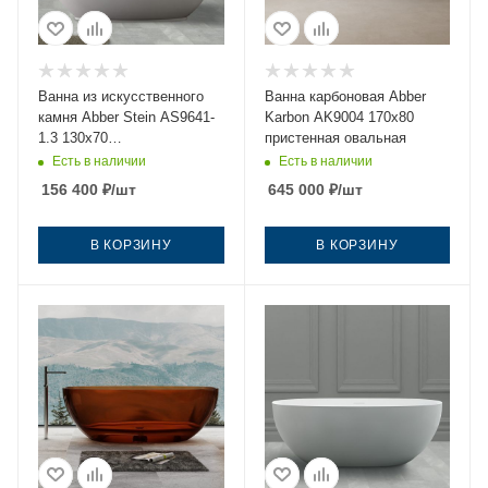
Ванна из искусственного
Ванна карбоновая Abber
камня Abber Stein AS9641-
Karbon AK9004 170х80
1.3 130х70
пристенная овальная
отдельностоящая овальная
Есть в наличии
Есть в наличии
с ножками
156 400
₽
/шт
645 000
₽
/шт
В КОРЗИНУ
В КОРЗИНУ