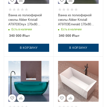
Ванна из полиэфирной
Ванна из полиэфирной
смолы Abber Kristall
смолы Abber Kristall
AT9703Onyx 170х80
AT9703Emerald 170х80
отдельностоящая овальная
отдельностоящая овальная
Есть в наличии
Есть в наличии
340 000
₽
/шт
340 000
₽
/шт
В КОРЗИНУ
В КОРЗИНУ