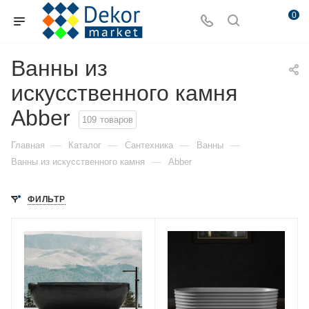
0
Ванны из
искусственного камня
Abber
109
товаров
—
—
—
—
Главная
Каталог
Сантехника
Ванны
—
Ванны из искусственного камня
Abber
ФИЛЬТР