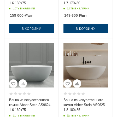
1.6 160х75
1.7 170х80
отдельностоящая овальная
отдельностоящая овальная
Есть в наличии
Есть в наличии
с ножками
с ножками
159 000
₽
/шт
149 600
₽
/шт
В КОРЗИНУ
В КОРЗИНУ
Ванна из искусственного
Ванна из искусственного
камня Abber Stein AS9624-
камня Abber Stein AS9625-
1.6 160х75
1.8 180х85
отдельностоящая овальная
отдельностоящая овальная
Есть в наличии
Есть в наличии