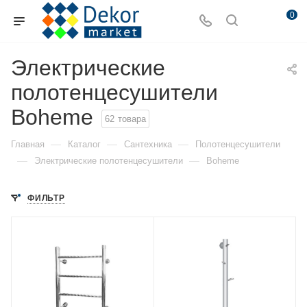
0
Электрические
полотенцесушители
Boheme
62
товара
—
—
—
Главная
Каталог
Сантехника
Полотенцесушители
—
—
Электрические полотенцесушители
Boheme
ФИЛЬТР