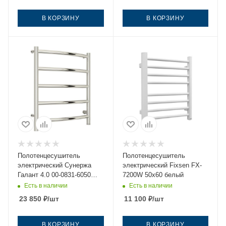
В КОРЗИНУ
В КОРЗИНУ
Полотенцесушитель
Полотенцесушитель
электрический Сунержа
электрический Fixsen FX-
Галант 4.0 00-0831-6050
7200W 50х60 белый
50х60 нержавеющая сталь
Есть в наличии
Есть в наличии
23 850
₽
/шт
11 100
₽
/шт
В КОРЗИНУ
В КОРЗИНУ