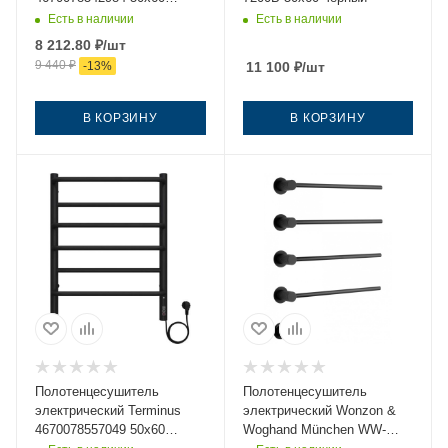
черный
Есть в наличии
Есть в наличии
8 212.80
₽
/шт
9 440
₽
-
13
%
11 100
₽
/шт
В КОРЗИНУ
В КОРЗИНУ
Полотенцесушитель
Полотенцесушитель
электрический Terminus
электрический Wonzon &
4670078557049 50х60
Woghand München WW-