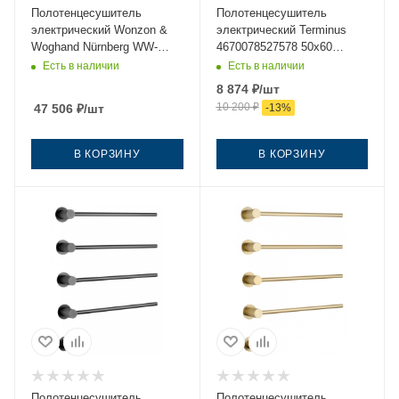
Полотенцесушитель
Полотенцесушитель
электрический Wonzon &
электрический Terminus
Woghand Nürnberg WW-
4670078527578 50х60
AL344-GM 50х60 серый
черный
Есть в наличии
Есть в наличии
8 874
₽
/шт
10 200
₽
47 506
₽
/шт
-
13
%
В КОРЗИНУ
В КОРЗИНУ
Полотенцесушитель
Полотенцесушитель