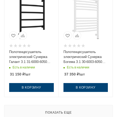
Полотенцесушитель
Полотенцесушитель
электрический Сунержа
электрический Сунержа
Галант 3.1 31-6000-6050
Богема 3.1 30-6003-6050
50х60 черный
50х60 белый
Есть в наличии
Есть в наличии
31 150
₽
/шт
37 350
₽
/шт
В КОРЗИНУ
В КОРЗИНУ
ПОКАЗАТЬ ЕЩЕ