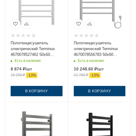
Полотенцесушитель
Полотенцесушитель
электрический Terminus
электрический Terminus
4670078527462 50х60
4670078556783 50х60
белый
белый
Есть в наличии
Есть в наличии
8 874
₽
/шт
10 248.60
₽
/шт
10 200
₽
11 780
₽
-
13
%
-
13
%
В КОРЗИНУ
В КОРЗИНУ