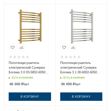
Полотенцесушитель
Полотенцесушитель
электрический Сунержа
электрический Сунержа
Богема 3.0 03-5802-6050
Богема 3.1 00-6002-6050
50х60 золото
50х60 нержавеющая сталь
Есть в наличии
Есть в наличии
46 300
₽
/шт
36 450
₽
/шт
В КОРЗИНУ
В КОРЗИНУ