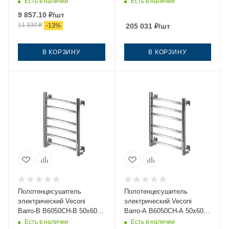
черный
A354-MB 50х60 черный
Есть в наличии
Есть в наличии
9 857.10
₽
/шт
11 330
₽
-
13
%
205 031
₽
/шт
В КОРЗИНУ
В КОРЗИНУ
Полотенцесушитель
Полотенцесушитель
электрический Veconi
электрический Veconi
Barro-B B6050CH-B 50х60
Barro-A B6050CH-A 50х60
хром
хром
Есть в наличии
Есть в наличии