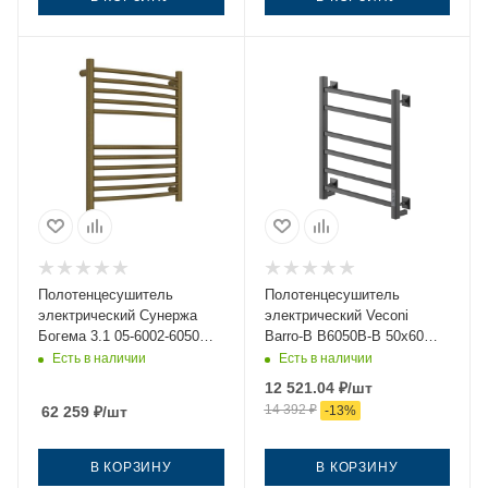
Полотенцесушитель
Полотенцесушитель
электрический Сунержа
электрический Veconi
Богема 3.1 05-6002-6050
Barro-B B6050B-B 50х60
50х60 бронза
черный
Есть в наличии
Есть в наличии
12 521.04
₽
/шт
14 392
₽
62 259
₽
/шт
-
13
%
В КОРЗИНУ
В КОРЗИНУ