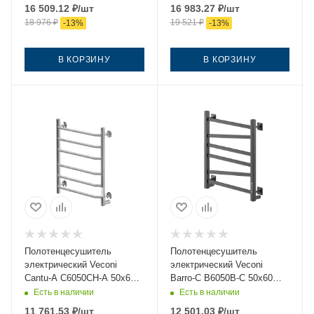
16 509.12
₽
/шт
16 983.27
₽
/шт
18 976
₽
19 521
₽
-
13
%
-
13
%
В КОРЗИНУ
В КОРЗИНУ
Полотенцесушитель
Полотенцесушитель
электрический Veconi
электрический Veconi
Cantu-A C6050CH-A 50х60
Barro-C B6050B-C 50х60
хром
черный
Есть в наличии
Есть в наличии
11 761.53
₽
/шт
12 501.03
₽
/шт