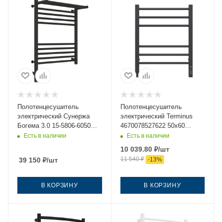
Полотенцесушитель
Полотенцесушитель
электрический Сунержа
электрический Terminus
Богема 3.0 15-5806-6050
4670078527622 50х60
50х60 черный
черный
Есть в наличии
Есть в наличии
10 039.80
₽
/шт
11 540
₽
39 150
₽
/шт
-
13
%
В КОРЗИНУ
В КОРЗИНУ