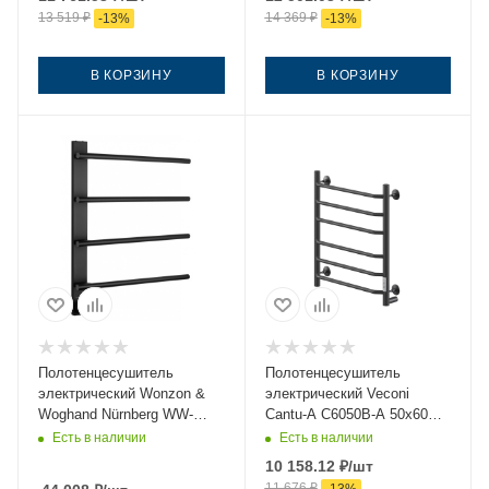
13 519
₽
14 369
₽
-
13
%
-
13
%
В КОРЗИНУ
В КОРЗИНУ
Полотенцесушитель
Полотенцесушитель
электрический Wonzon &
электрический Veconi
Woghand Nürnberg WW-
Cantu-A C6050B-A 50х60
AL344-MB 50х60 черный
черный
Есть в наличии
Есть в наличии
10 158.12
₽
/шт
11 676
₽