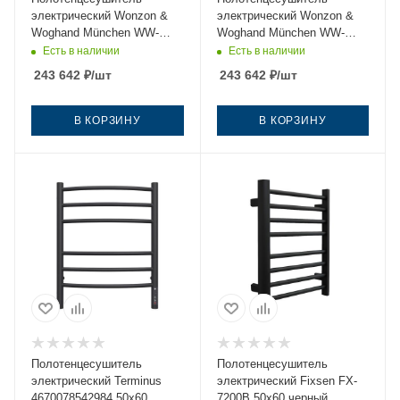
электрический Wonzon &
электрический Wonzon &
Woghand München WW-
Woghand München WW-
A354-GM 50х60 серый
A354-BG 50х60 золото
Есть в наличии
Есть в наличии
243 642
₽
/шт
243 642
₽
/шт
В КОРЗИНУ
В КОРЗИНУ
Полотенцесушитель
Полотенцесушитель
электрический Terminus
электрический Fixsen FX-
4670078542984 50х60
7200B 50х60 черный