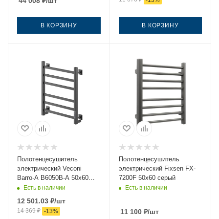
44 008
₽
/шт
-
13
%
В КОРЗИНУ
В КОРЗИНУ
Полотенцесушитель
Полотенцесушитель
электрический Veconi
электрический Fixsen FX-
Barro-A B6050B-A 50х60
7200F 50х60 серый
черный
Есть в наличии
Есть в наличии
12 501.03
₽
/шт
14 369
₽
-
13
%
11 100
₽
/шт