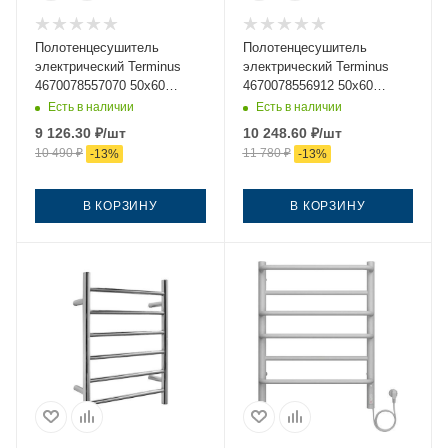
Полотенцесушитель
Полотенцесушитель
электрический Terminus
электрический Terminus
4670078557070 50х60
4670078556912 50х60
черный
черный
Есть в наличии
Есть в наличии
9 126.30
₽
/шт
10 248.60
₽
/шт
10 490
₽
11 780
₽
-
13
%
-
13
%
В КОРЗИНУ
В КОРЗИНУ