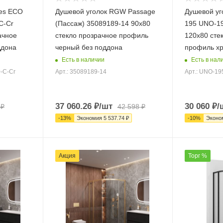
res ECO
Душевой уголок RGW Passage
Душевой уг
C-Cr
(Пассаж) 35089189-14 90х80
195 UNO-19
ачное
стекло прозрачное профиль
120х80 сте
ддона
черный без поддона
профиль хр
Есть в наличии
Есть в нал
-C-Cr
Арт.: 35089189-14
Арт.: UNO-19
37 060.26
₽
/шт
30 060
₽
/
₽
42 598
₽
-
13
%
Экономия
5 537.74
₽
-
10
%
Эконо
Акция
Торг %