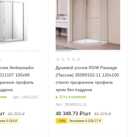
олок Ambassador
Душевой уголок RGW Passage
4011107 100х90
(Пассаж) 35089102-11 120х100
зрачное профиль
стекло прозрачное профиль
оддона
хром без поддона
ичии
Есть в наличии
Арт.: 14011107
Арт.: 35089102-11
шт
40 349.73
₽
/шт
46 300
₽
46 379
₽
мия
6 019
₽
-
13
%
Экономия
6 029.27
₽