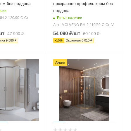
ом без поддона
прозрачное профиль хром без
поддона
ичии
Есть в наличии
RH-2-120/90-C-Cr
Арт.: MOLVENO-RH-2-110/80-C-Cr-IV
шт
54 090
₽
/шт
47 900
₽
60 100
₽
мия
9 580
₽
-
10
%
Экономия
6 010
₽
Акция