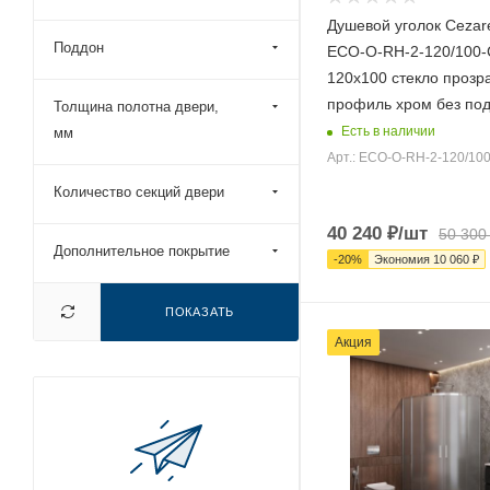
Душевой уголок Ceza
Поддон
ECO-O-RH-2-120/100-
120х100 стекло прозр
профиль хром без по
Толщина полотна двери,
Есть в наличии
мм
Арт.: ECO-O-RH-2-120/100
Количество секций двери
40 240
₽
/шт
50 300
Дополнительное покрытие
-
20
%
Экономия
10 060
₽
ПОКАЗАТЬ
Акция