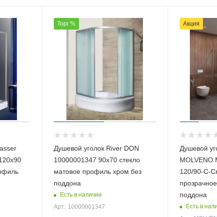
Торг %
Акция
asser
Душевой уголок River DON
Душевой уг
120х90
10000001347 90х70 стекло
MOLVENO 
рофиль
матовое профиль хром без
120/90-C-Cr
поддона
прозрачное
поддона
Есть в наличии
Есть в нал
Арт.: 10000001347