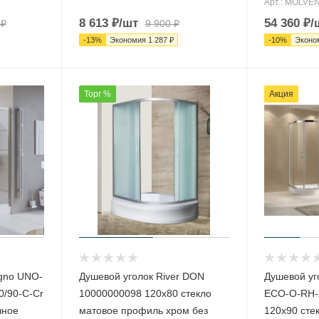
Арт.: MOLVEN
8 613
₽
/шт
54 360
₽
/
₽
9 900
₽
-
13
%
Экономия
1 287
₽
-
10
%
Эконо
Торг %
Акция
agno UNO-
Душевой уголок River DON
Душевой уг
0/90-C-Cr
10000000098 120х80 стекло
ECO-O-RH-2
чное
матовое профиль хром без
120х90 сте