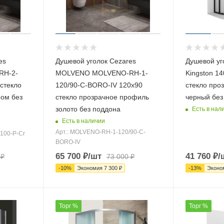
es
Душевой уголок Cezares
Душевой уг
RH-2-
MOLVENO MOLVENO-RH-1-
Kingston 1
 стекло
120/90-C-BORO-IV 120х90
стекло про
ом без
стекло прозрачное профиль
черный без
золото без поддона
Есть в нал
Есть в наличии
Арт.: MOLVENO-RH-1-120/90-C-
100-P-Cr
BORO-IV
65 700
₽
/шт
41 760
₽
/
₽
73 000
₽
-
10
%
Экономия
7 300
₽
-
13
%
Эконо
Торг %
Торг %