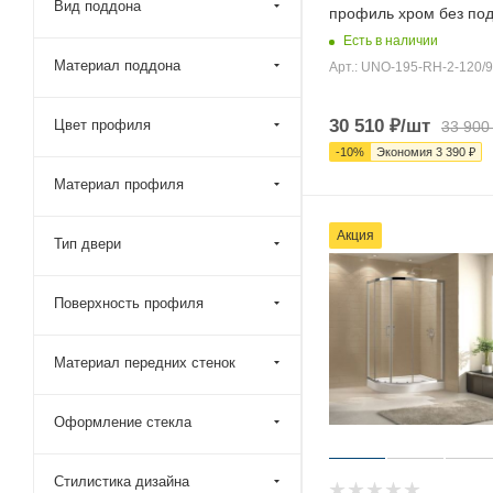
Вид поддона
профиль хром без по
Есть в наличии
Материал поддона
Арт.: UNO-195-RH-2-120/9
30 510
₽
/шт
Цвет профиля
33 900
-
10
%
Экономия
3 390
₽
Материал профиля
Акция
Тип двери
Поверхность профиля
Материал передних стенок
Оформление стекла
Стилистика дизайна