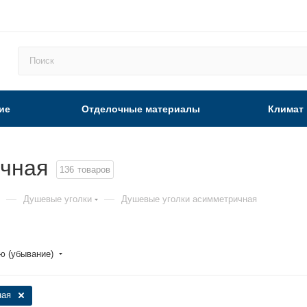
ие
Отделочные материалы
Климат
ичная
136
товаров
—
—
Душевые уголки
Душевые уголки асимметричная
ю (убывание)
ная