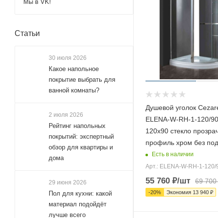
Мы в VK!
Статьи
30 июля 2026
Какое напольное
покрытие выбрать для
ванной комнаты?
Душевой уголок Ceza
2 июля 2026
ELENA-W-RH-1-120/90
Рейтинг напольных
120х90 стекло прозра
покрытий: экспертный
профиль хром без по
обзор для квартиры и
Есть в наличии
дома
Арт.: ELENA-W-RH-1-120/
55 760
₽
/шт
69 700
29 июня 2026
-
20
%
Экономия
13 940
₽
Пол для кухни: какой
материал подойдёт
лучше всего