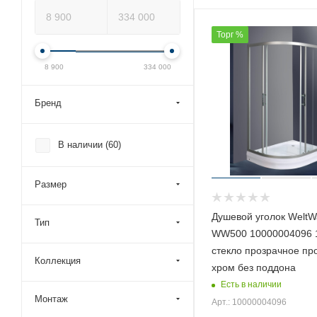
Торг %
8 900
334 000
Бренд
В наличии (
60
)
Размер
Душевой уголок WeltW
Тип
WW500 10000004096 
стекло прозрачное п
Коллекция
хром без поддона
Есть в наличии
Монтаж
Арт.: 10000004096