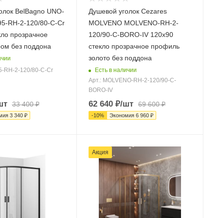
олок BelBagno UNO-
Душевой уголок Cezares
5-RH-2-120/80-C-Cr
MOLVENO MOLVENO-RH-2-
кло прозрачное
120/90-C-BORO-IV 120х90
ом без поддона
стекло прозрачное профиль
золото без поддона
ичии
Есть в наличии
5-RH-2-120/80-C-Cr
Арт.: MOLVENO-RH-2-120/90-C-
BORO-IV
шт
62 640
₽
/шт
33 400
₽
69 600
₽
мия
3 340
₽
-
10
%
Экономия
6 960
₽
Акция