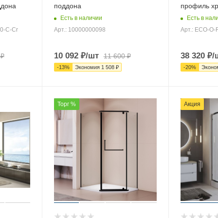
ддона
поддона
профиль хр
Есть в наличии
Есть в нал
0-C-Cr
Арт.: 10000000098
Арт.: ECO-O-
10 092
₽
/шт
38 320
₽
/
₽
11 600
₽
-
13
%
Экономия
1 508
₽
-
20
%
Эконо
Торг %
Акция