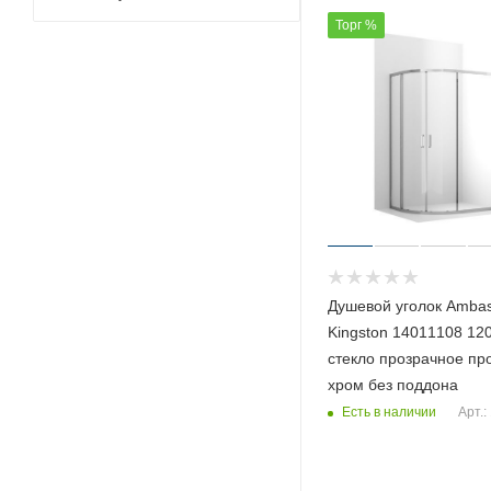
Торг %
Душевой уголок Amba
Kingston 14011108 12
стекло прозрачное п
хром без поддона
Есть в наличии
Арт.: