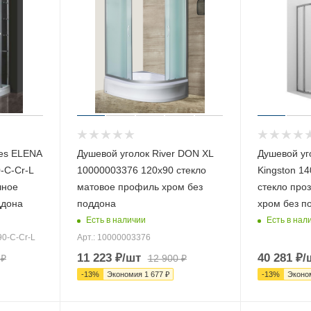
res ELENA
Душевой уголок River DON XL
Душевой уг
-C-Cr-L
10000003376 120х90 стекло
Kingston 1
чное
матовое профиль хром без
стекло про
ддона
поддона
хром без п
Есть в наличии
Есть в нал
90-C-Cr-L
Арт.: 10000003376
11 223
₽
/шт
40 281
₽
/
₽
12 900
₽
-
13
%
Экономия
1 677
₽
-
13
%
Эконо