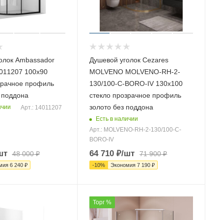
олок Ambassador
Душевой уголок Cezares
4011207 100х90
MOLVENO MOLVENO-RH-2-
зрачное профиль
130/100-C-BORO-IV 130х100
 поддона
стекло прозрачное профиль
золото без поддона
ичии
Арт.: 14011207
Есть в наличии
Арт.: MOLVENO-RH-2-130/100-C-
BORO-IV
шт
64 710
₽
/шт
48 000
₽
71 900
₽
мия
6 240
₽
-
10
%
Экономия
7 190
₽
Торг %