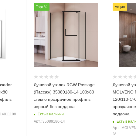
Торг %
Акция
ssador
Душевой уголок RGW Passage
Душевой уг
0х80
(Пассаж) 35089180-14 100х80
MOLVENO 
рофиль
стекло прозрачное профиль
120/110-C-C
черный без поддона
прозрачное
поддона
Есть в наличии
 14011108
Есть в нал
Арт.: 35089180-14
Арт.: MOLVEN
IV