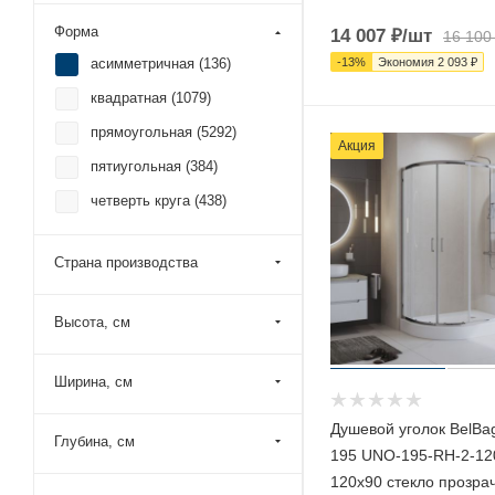
Форма
14 007
₽
/шт
16 100
-
13
%
Экономия
2 093
₽
асимметричная (
136
)
квадратная (
1079
)
прямоугольная (
5292
)
Акция
пятиугольная (
384
)
четверть круга (
438
)
Страна производства
Высота, см
Ширина, см
Душевой уголок BelB
Глубина, см
195 UNO-195-RH-2-12
120х90 стекло прозра