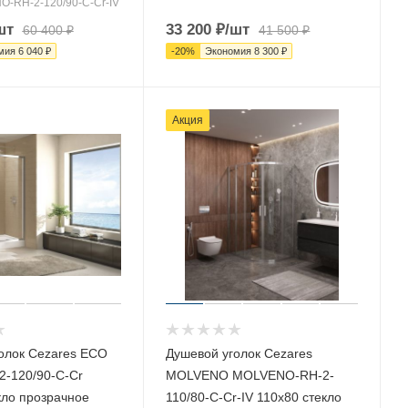
O-RH-2-120/90-C-Cr-IV
шт
33 200
₽
/шт
60 400
₽
41 500
₽
мия
6 040
₽
-
20
%
Экономия
8 300
₽
Акция
олок Cezares ECO
Душевой уголок Cezares
-120/90-C-Cr
MOLVENO MOLVENO-RH-2-
кло прозрачное
110/80-C-Cr-IV 110х80 стекло