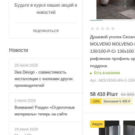
Будьте в курсе наших акций и
новостей
ПОДПИСАТЬСЯ
Душевой уголок Cezar
MOLVENO MOLVENO-
Новости
130/100-P-Cr 130х100
рифленое профиль хр
28 июля 2026
поддона
Dea Design - совместимость
Есть в наличии
инсталляции с кнопками других
Арт.: MOLVENO-RH-2-130/
производителей
58 410
₽
/шт
64 900
2 июля 2026
-
10
%
Экономия
6 490
₽
Внимание! Раздел «Отделочные
материалы» теперь на сайте
Акция
29 июня 2026